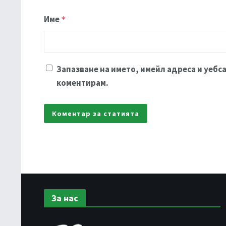
Име
*
Запазване на името, имейл адреса и уебса
коментирам.
За нас