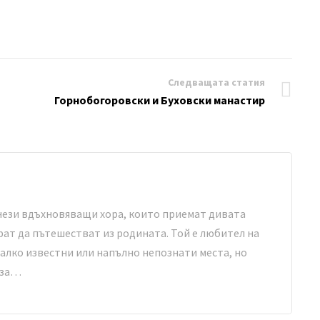
Следващата статия
Горнобогоровски и Буховски манастир
нези вдъхновяващи хора, които приемат дивата
ират да пътешестват из родината. Той е любител на
 малко известни или напълно непознати места, но
 за…