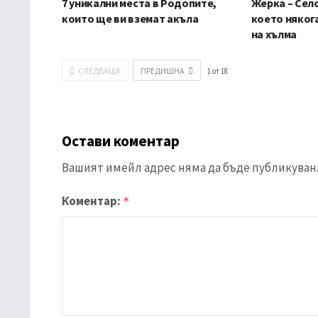
7 уникални места в Родопите,
Жерка – Сел
които ще ви вземат акъла
което няког
на хълма
СЛЕДВАЩА
ПРЕДИШНА
1
от
18
Остави коментар
Вашият имейл адрес няма да бъде публикуван
Коментар:
*