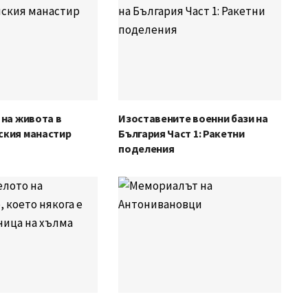
 на живота в
Изоставените военни бази на
ския манастир
България Част 1: Ракетни
поделения