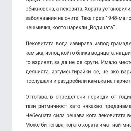
обикновена, а лековита. Хората установили
заболявания на очите. Така през 1948-ма
чешмичка, която нарекли „Водицата“.
Лековитата вода извирала изпод грамад
камъка, изпод който блика водицата, надви
го взривят, за да не се срути. Имало мес
деянията, аргументирайки се, че ако вз
послушали и раздробили камъка на парчет
Оттогава, в определени периоди от год
тази ритмичност като някакво предзнам
Небесната сила решава кога лековитата в
Може би тогава, когато хората имат най-мн