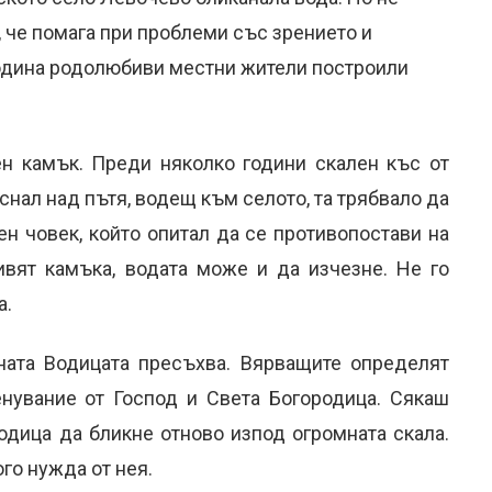
, че помага при проблеми със зрението и
 година родолюбиви местни жители построили
ен камък. Преди няколко години скален къс от
снал над пътя, водещ към селото, та трябвало да
тен човек, който опитал да се противопостави на
ривят камъка, водата може и да изчезне. Не го
а.
ината Водицата пресъхва. Вярващите определят
енувание от Господ и Света Богородица. Сякаш
одица да бликне отново изпод огромната скала.
ого нужда от нея.