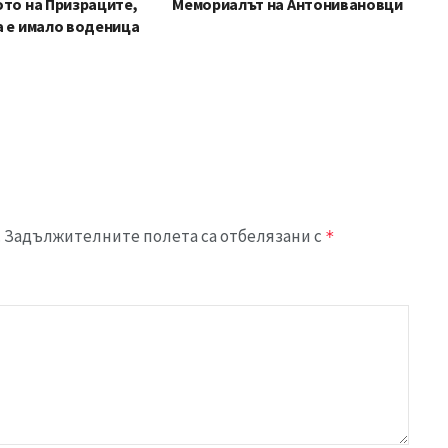
ото на Призраците,
Мемориалът на Антонивановци
а е имало воденица
.
Задължителните полета са отбелязани с
*