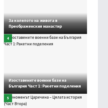
За колелото на живота в
Преображенския манастир
Изоставените военни бази на
България Част 1: Ракетни поделения