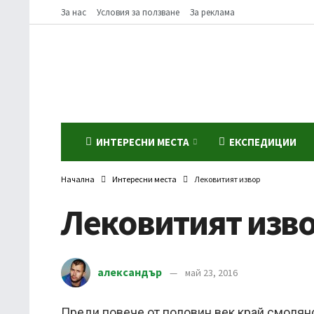
За нас
Условия за ползване
За реклама
ИНТЕРЕСНИ МЕСТА
ЕКСПЕДИЦИИ
Начална
Интересни места
Лековитият извор
Лековитият изв
александър
май 23, 2016
Преди повече от половин век край смолян