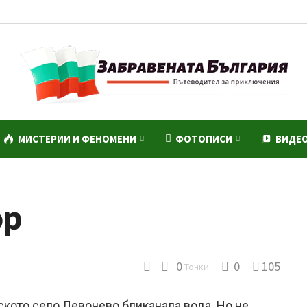
МИСТЕРИИ И ФЕНОМЕНИ
ФОТОПИСИ
ВИДЕ
ор
0
0
105
Точки
ското село Левочево бликанала вода. Но не