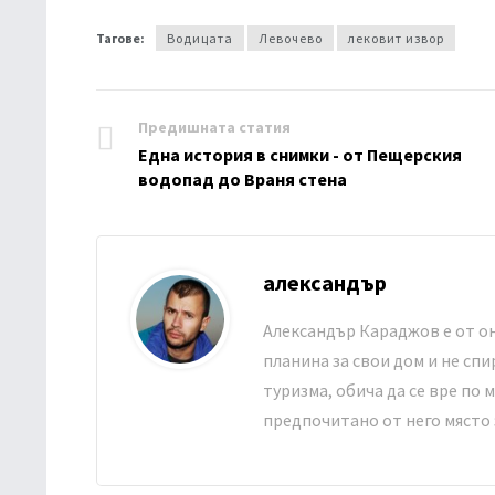
Тагове:
Водицата
Левочево
лековит извор
Предишната статия
Една история в снимки - от Пещерския
водопад до Враня стена
александър
Александър Караджов е от о
планина за свои дом и не сп
туризма, обича да се вре по
предпочитано от него място