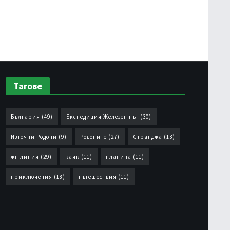
Тагове
България
(49)
Експедиция Железен път
(30)
Източни Родопи
(9)
Родопите
(27)
Странджа
(13)
жп линия
(29)
каяк
(11)
планина
(11)
приключения
(18)
пътешествия
(11)