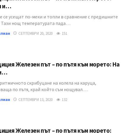
н и…
е се усещат по-меки и топли в сравнение с предишните
. Тази нощ температурата пада…
илиан
СЕПТЕМВРИ 20, 2020
151
иция Железен път – по пътя към морето: На
ки…
 ритмичното скрибуцане на колела на каруца,
ваща по пътя, край който съм нощувал.…
илиан
СЕПТЕМВРИ 13, 2020
132
иция Железен път – по пътя към морето: