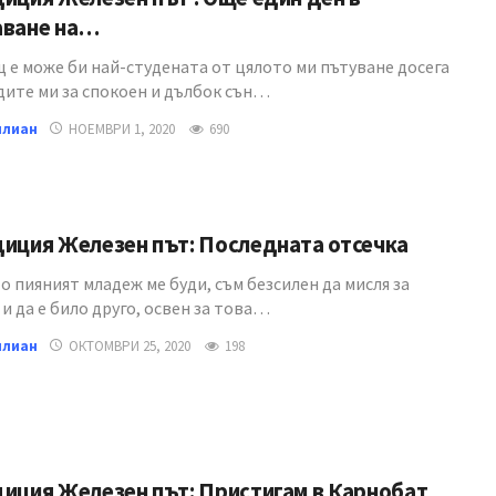
аване на…
щ е може би най-студената от цялото ми пътуване досега
дите ми за спокоен и дълбок сън…
илиан
НОЕМВРИ 1, 2020
690
диция Железен път: Последната отсечка
о пияният младеж ме буди, съм безсилен да мисля за
и да е било друго, освен за това…
илиан
ОКТОМВРИ 25, 2020
198
иция Железен път: Пристигам в Карнобат