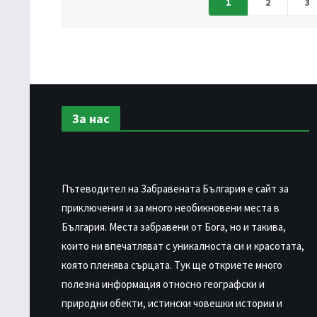
1
2
3
За нас
Пътеводител на Забравената България е сайт за
приключения и за много необикновени места в
България. Места забравени от Бога, но и такива,
които ни впечатляват с уникалноста си и красотата,
която пленява сърцата. Тук ще откриете много
полезна информация относно географски и
природни обекти, истински човешки истории и