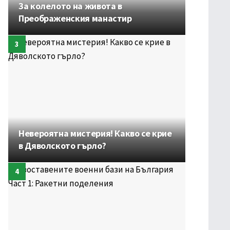
За колелото на живота в
Преображенския манастир
Невероятна мистерия! Какво се крие
в Дяволското гърло?