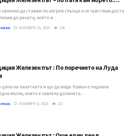
иция Железен път – по пътя към морето:…
 свикнал да ставам по изгрев слънце и се чувствам доста
Слизам до реката, която в…
илиан
НОЕМВРИ 15, 2020
236
иция Железен път : По поречието на Луда
я
ципа на палатката и що да видя. Навън е паднала
една мъгла, която е завзела долината…
илиан
НОЕМВРИ 8, 2020
227
иция Железен път : Още един ден в