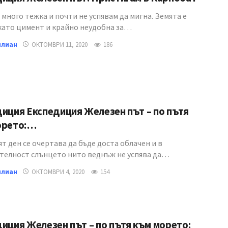
много тежка и почти не успявам да мигна. Земята е
като цимент и крайно неудобна за…
илиан
ОКТОМВРИ 11, 2020
186
иция Експедиция Железен път – по пътя
орето:…
 ден се очертава да бъде доста облачен и в
телност слънцето нито веднъж не успява да…
илиан
ОКТОМВРИ 4, 2020
154
иция Железен път – по пътя към морето: