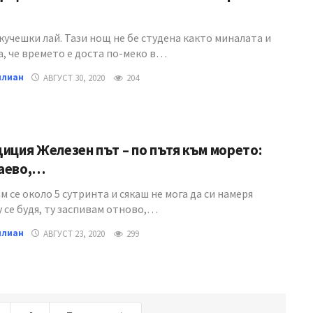
кучешки лай. Тази нощ не бе студена както миналата и
а, че времето е доста по-меко в…
илиан
АВГУСТ 30, 2020
204
иция Железен път – по пътя към морето:
аево,…
 се около 5 сутринта и сякаш не мога да си намеря
у се будя, ту заспивам отново,…
илиан
АВГУСТ 23, 2020
299