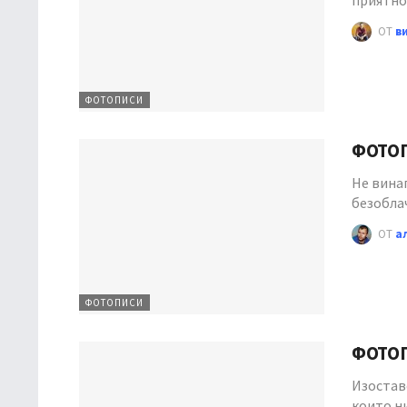
приятно
ОТ
в
ФОТОПИСИ
ФОТОГ
Не вина
безобла
ОТ
а
ФОТОПИСИ
ФОТОГ
Изостав
които ни