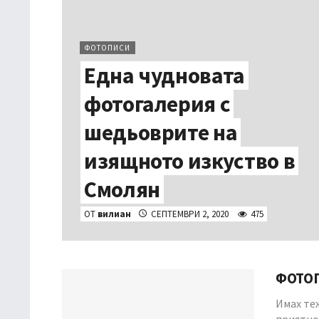
ФОТОПИСИ
Една чудновата
фотогалерия с
шедьоврите на
изящното изкуство в
Смолян
ОТ
вилиан
СЕПТЕМВРИ 2, 2020
475
ФОТОГ
Имах те