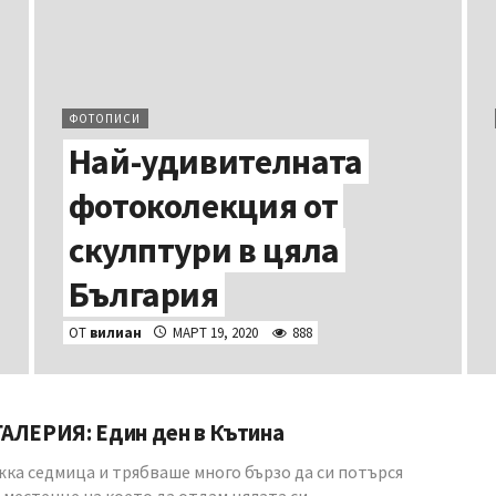
ФОТОПИСИ
Най-удивителната
фотоколекция от
скулптури в цяла
България
ОТ
вилиан
МАРТ 19, 2020
888
АЛЕРИЯ: Един ден в Кътина
жка седмица и трябваше много бързо да си потърся