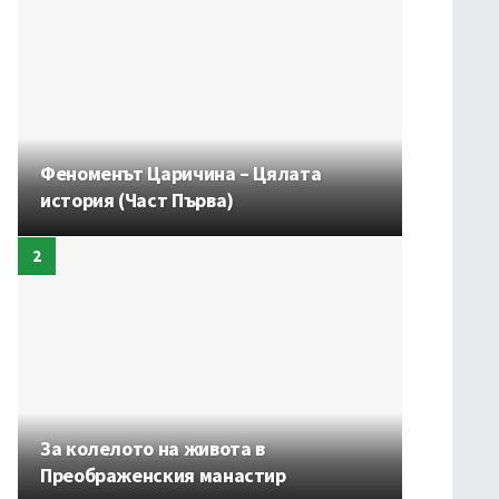
Феноменът Царичина – Цялата
история (Част Първа)
За колелото на живота в
Преображенския манастир