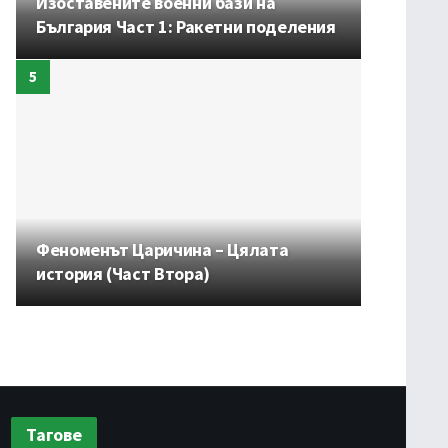
Изоставените военни бази на
България Част 1: Ракетни поделения
Феноменът Царичина – Цялата
история (Част Втора)
Тагове