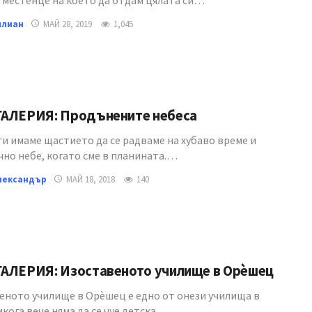
 местенце на което да отдам цялата си…
илиан
МАЙ 28, 2019
1,045
АЛЕРИЯ: Продънените небеса
ги имаме щастието да се радваме на хубаво време и
чно небе, когато сме в планината.…
лександър
МАЙ 18, 2018
140
АЛЕРИЯ: Изоставеното училище в Орѐшец
еното училище в Орѐшец е едно от онези училища в
кога вече няма да се чуе детска…