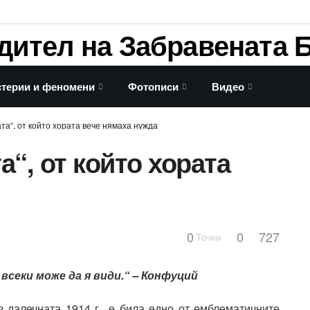
терии и феномени
Фотописи
Видео
та“, от който хората вече нямаха нужда
а“, от който хората
0
0
727
Точки
 всеки може да я види.“ – Конфуций
з далечната 1914 г., е била едно от емблематичните