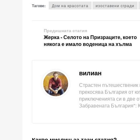
Тагове:
Дом на красотата
изоставени сгради
Предишната статия
Жерка - Селото на Призраците, което
някога е имало воденица на хълма
вилиан
Страстен пътешественик 
прекосява България от юг 
приключенията си в две о
Забравената България": 
Какво мислиш за тази статия?