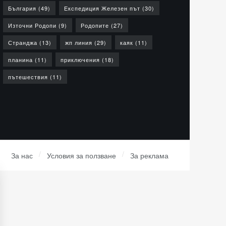
България
(49)
Експедиция Железен път
(30)
Източни Родопи
(9)
Родопите
(27)
Странджа
(13)
жп линия
(29)
каяк
(11)
планина
(11)
приключения
(18)
пътешествия
(11)
За нас
Условия за ползване
За реклама