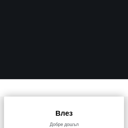
Влез
Добре дошъл