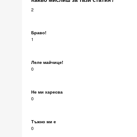
2
Браво!
1
Леле майчице!
0
Не ми харесва
0
Тъжно ми е
0