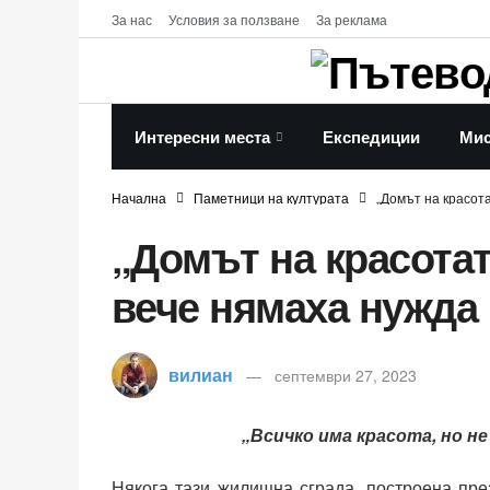
За нас
Условия за ползване
За реклама
Интересни места
Експедиции
Мис
Начална
Паметници на културата
„Домът на красота
„Домът на красотат
вече нямаха нужда
вилиан
септември 27, 2023
„Всичко има красота, но не
Някога тази жилищна сграда, построена пре