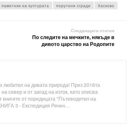
паметник на културата
порутени сгради
Хасково
Следващата статия
По следите на мечките, някъде в
дивото царство на Родопите
и любител на дивата природа! През 2016та
на север и от запад на изток, като описва
т книгите от поредицата "Пътеводител на
КНИГА 3 - Експедиция Речен…