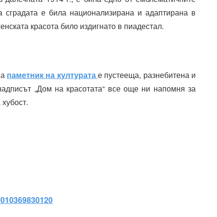
а сградата е била национализирана и адаптирана в
енската красота било издигнато в пиадестал.
на
паметник на културата
е пустееща, разнебитена и
надписът „Дом на красотата“ все още ни напомня за
 хубост.
00010369830120