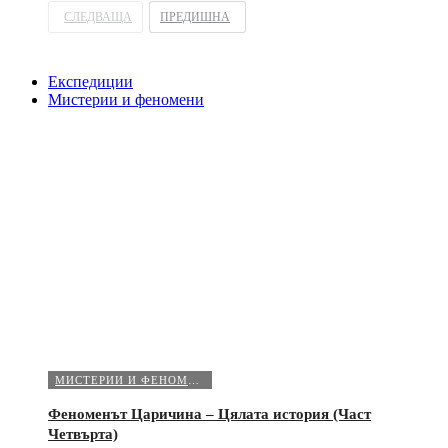
СЛЕДВАЩА
ПРЕДИШНА
Експедиции
Мистерии и феномени
МИСТЕРИИ И ФЕНОМЕНИ
Феноменът Царичина – Цялата история (Част
Четвърта)