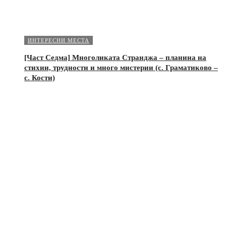
ИНТЕРЕСНИ МЕСТА
[Част Седма] Многоликата Странджа – планина на
стихии, трудности и много мистерии (с. Граматиково –
с. Кости)