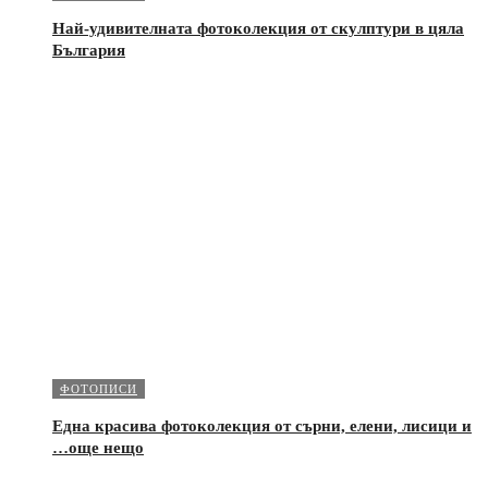
Най-удивителната фотоколекция от скулптури в цяла
България
ФОТОПИСИ
Една красива фотоколекция от сърни, елени, лисици и
…още нещо