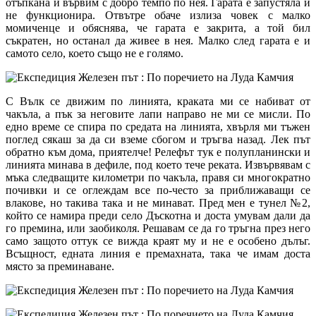
отъпкана и вървим с добро темпо по нея. Гарата е запустяла и
не функционира. Отвътре обаче излиза човек с малко
момиченце и обяснява, че гарата е закрита, а той бил
съкратен, но останал да живее в нея. Малко след гарата е и
самото село, което също не е голямо.
С Вълк се движим по линията, краката ми се набиват от
чакъла, а пък за неговите лапи направо не ми се мисли. По
едно време се спира по средата на линията, хвърля ми тъжен
поглед сякаш за да си вземе сбогом и тръгва назад. Лек път
обратно към дома, приятелче! Релефът тук е полупланински и
линията минава в дефиле, под което тече реката. Извървявам с
мъка следващите километри по чакъла, правя си многократно
почивки и се оглеждам все по-често за приближаващи се
влакове, но такива така и не минават. Пред мен е тунел №2,
който се намира преди село Дъскотна и доста умувам дали да
го премина, или заобиколя. Решавам се да го тръгна през него
само защото оттук се вижда краят му и не е особено дълъг.
Всъщност, едната линия е премахната, така че имам доста
място за преминаване.