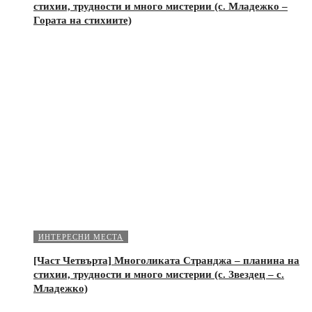
стихии, трудности и много мистерии (с. Младежко –
Гората на стихиите)
ИНТЕРЕСНИ МЕСТА
[Част Четвърта] Многоликата Странджа – планина на
стихии, трудности и много мистерии (с. Звездец – с.
Младежко)