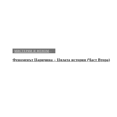
МИСТЕРИИ И ФЕНОМЕНИ
Феноменът Царичина – Цялата история (Част Втора)