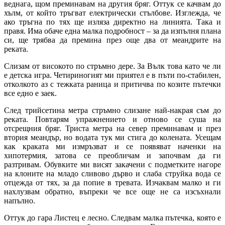
веднага, щом преминавам на другия бряг. Оттук се качвам до
хълм, от който тръгват електрически стълбове. Изглежда, че
ако тръгна по тях ще изляза директно на линията. Така и
правя. Има обаче една малка подробност – за да изпълня плана
си, ще трябва да премина през още два от меандрите на
реката.
Слизам от високото по стръмно дере. За Вълк това като че ли
е детска игра. Четириногият ми приятел е в пъти по-стабилен,
отколкото аз с тежката раница и притичва по козите пътечки
все едно е заек.
След трийсетина метра стръмно слизане най-накрая съм до
реката. Повтарям упражнението и отново се суша на
отсрещния бряг. Триста метра на север преминавам и през
втория меандър, но водата тук ми стига до колената. Усещам
как краката ми измръзват и се появяват наченки на
хипотермия, затова се преобличам и започвам да ги
разтривам. Обувките ми висят закачени с подметките нагоре
на клоните на младо сливово дърво и слаба струйка вода се
отцежда от тях, за да попие в тревата. Изчаквам малко и ги
нахлузвам обратно, въпреки че все още не са изсъхнали
напълно.
Оттук до гара Листец е лесно. Следвам малка пътечка, която е