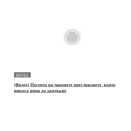
ВИДЕО
(Видео) Песента на чановете през вековете, която
никога няма да замлъкне