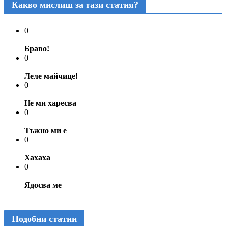
Какво мислиш за тази статия?
0
Браво!
0
Леле майчице!
0
Не ми харесва
0
Тъжно ми е
0
Хахаха
0
Ядосва ме
Подобни статии