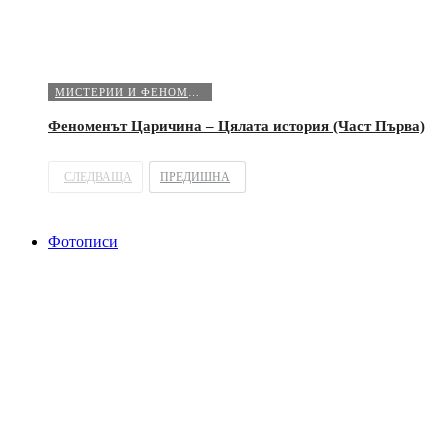
МИСТЕРИИ И ФЕНОМЕНИ
Феноменът Царичина – Цялата история (Част Първа)
СЛЕДВАЩА
ПРЕДИШНА
Фотописи