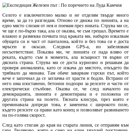
Селото е изключително малко и не отделям твърде много
време, за да го разгледам. Отново се движа по линията, а на
едно място слизам от нея и поемам през нивата. Струва ми се,
че ще е по-бързо така, ала се оказва, че съм грешал. Времето е
влажно и размеква почвата под краката ми, набързо изкалвам
обущата си и част от панталона, който и без това си е доста
мръсен и окъсан. Следвам GPS-а, но забелязвам
несъответствие. Показва ми, че линията се пада вляво от
реката, където съм в момента, ала всъщност тя върви от
дясната страна. Струва ми се доста куриозно и решавам да
проверя аномалията, като се изкача до мястото, откъдето би
трябвало да минава. Там обаче заварвам горски път, който
вече е започнал да се затлачва от храсти и бодли. Встрани от
него има изоставени, бетонни подпори за релсите и части от
електрически стълбове. Оказва се, че след началото на
демокрацията, линията е демонтирана и е положена от
другата страна на полето. Тясната клисура, през която е
преминавала допреди това, е заменена с широкото поле,
където релсите са прави като конец и позволяват развиването
на по-голяма скорост.
След като стигам до края на старата линия, се отправям към
гара Люляково, която е само на един хвърлей разстояние.