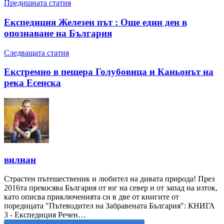
Предишната статия
Експедиция Железен път : Още един ден в
опознаване на България
Следващата статия
Екстремно в пещера Голубовица и Каньонът на
река Есенска
вилиан
Страстен пътешественик и любител на дивата природа! През
2016та прекосява България от юг на север и от запад на изток,
като описва приключенията си в две от книгите от
поредицата "Пътеводител на Забравената България": КНИГА
3 - Експедиция Речен…