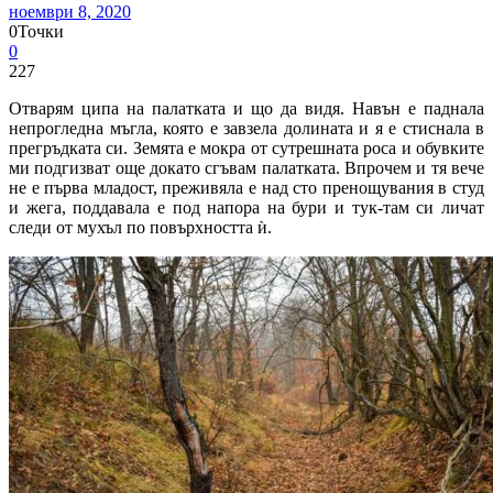
ноември 8, 2020
0
Точки
0
227
Отварям ципа на палатката и що да видя. Навън е паднала
непрогледна мъгла, която е завзела долината и я е стиснала в
прегръдката си. Земята е мокра от сутрешната роса и обувките
ми подгизват още докато сгъвам палатката. Впрочем и тя вече
не е първа младост, преживяла е над сто пренощувания в студ
и жега, поддавала е под напора на бури и тук-там си личат
следи от мухъл по повърхността ѝ.