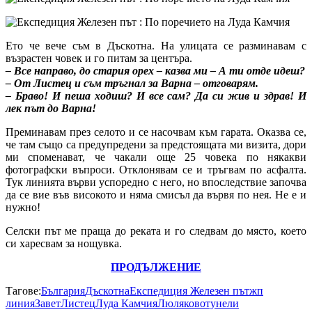
Ето че вече съм в Дъскотна. На улицата се разминавам с
възрастен човек и го питам за центъра.
– Все направо, до стария орех – казва ми – А ти отде идеш?
– От Листец и съм тръгнал за Варна – отговарям.
– Браво! И пеша ходиш? И все сам? Да си жив и здрав! И
лек път до Варна!
Преминавам през селото и се насочвам към гарата. Оказва се,
че там също са предупредени за предстоящата ми визита, дори
ми споменават, че чакали още 25 човека по някакви
фотографски въпроси. Отклонявам се и тръгвам по асфалта.
Тук линията върви успоредно с него, но впоследствие започва
да се вие във високото и няма смисъл да вървя по нея. Не е и
нужно!
Селски път ме праща до реката и го следвам до място, което
си харесвам за нощувка.
ПРОДЪЛЖЕНИЕ
Тагове:
България
Дъскотна
Експедиция Железен път
жп
линия
Завет
Листец
Луда Камчия
Люляково
тунели