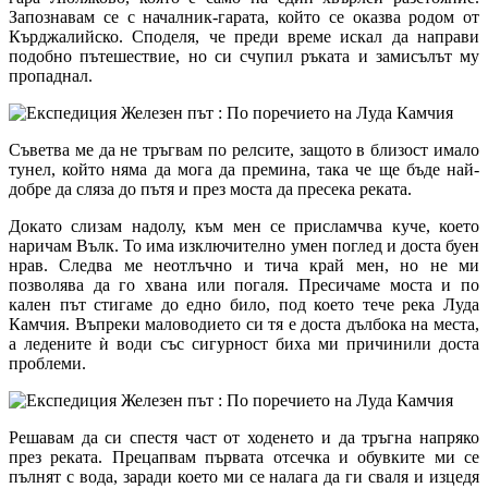
Запознавам се с началник-гарата, който се оказва родом от
Кърджалийско. Споделя, че преди време искал да направи
подобно пътешествие, но си счупил ръката и замисълът му
пропаднал.
Съветва ме да не тръгвам по релсите, защото в близост имало
тунел, който няма да мога да премина, така че ще бъде най-
добре да сляза до пътя и през моста да пресека реката.
Докато слизам надолу, към мен се присламчва куче, което
наричам Вълк. То има изключително умен поглед и доста буен
нрав. Следва ме неотлъчно и тича край мен, но не ми
позволява да го хвана или погаля. Пресичаме моста и по
кален път стигаме до едно било, под което тече река Луда
Камчия. Въпреки маловодието си тя е доста дълбока на места,
а ледените ѝ води със сигурност биха ми причинили доста
проблеми.
Решавам да си спестя част от ходенето и да тръгна напряко
през реката. Прецапвам първата отсечка и обувките ми се
пълнят с вода, заради което ми се налага да ги сваля и изцедя