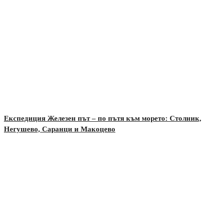
Експедиция Железен път – по пътя към морето: Столник,
Негушево, Саранци и Макоцево