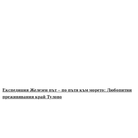
Експедиция Железен път – по пътя към морето: Любопитни
преживявания край Тулово