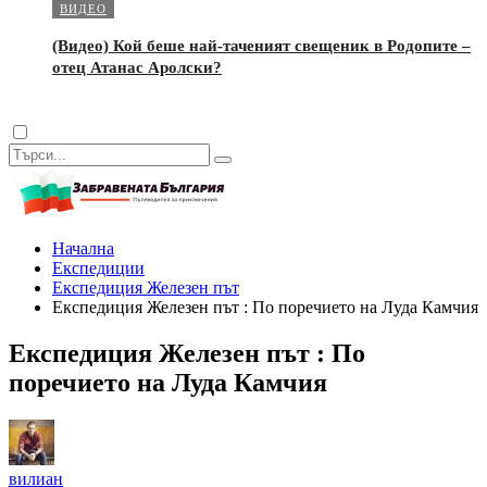
ВИДЕО
(Видео) Кой беше най-таченият свещеник в Родопите –
отец Атанас Аролски?
Dark
mode
Начална
Експедиции
Експедиция Железен път
Експедиция Железен път : По поречието на Луда Камчия
Експедиция Железен път : По
поречието на Луда Камчия
вилиан