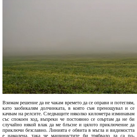
Взимам решение да не чакам времето да се оправи и потеглям,
като заобикалям долчинката, в която съм пренощувал и се
качвам на релсите. Следващите няколко километра изминавам
със спокоен ход, въпреки че постоянно се озъртам да не би
случайно някой влак да ме блъсне и цялото приключение да
приключи безславно. Линията е обвита в мъгла и видимостта
е намалена, така че машинистите би трябвало да са по-