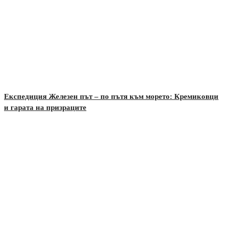
Експедиция Железен път – по пътя към морето: Кремиковци
и гарата на призраците