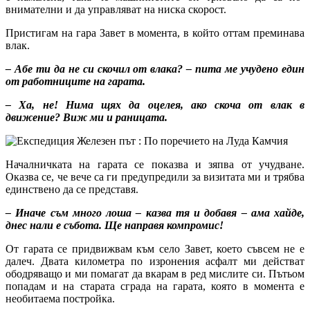
внимателни и да управляват на ниска скорост.
Пристигам на гара Завет в момента, в който оттам преминава
влак.
– Абе ти да не си скочил от влака? – пита ме учудено един
от работниците на гарата.
– Ха, не! Нима щях да оцелея, ако скоча от влак в
движение? Виж ми и раницата.
Началничката на гарата се показва и зяпва от учудване.
Оказва се, че вече са ги предупредили за визитата ми и трябва
единствено да се представя.
– Иначе съм много лоша – казва тя и добавя – ама хайде,
днес нали е събота. Ще направя
компромис!
От гарата се придвижвам към село Завет, което съвсем не е
далеч. Двата километра по изронения асфалт ми действат
ободряващо и ми помагат да вкарам в ред мислите си. Пътьом
попадам и на старата сграда на гарата, която в момента е
необитаема постройка.