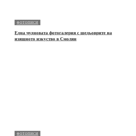
ФОТОПИСИ
Една чудновата фотогалерия с шедьоврите на
изящното изкуство в Смолян
ФОТОПИСИ