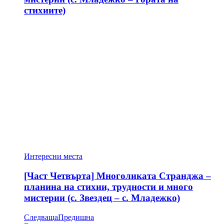
стихиите)
Интересни места
[Част Четвърта] Многоликата Странджа –
планина на стихии, трудности и много
мистерии (с. Звездец – с. Младежко)
Следваща
Предишна