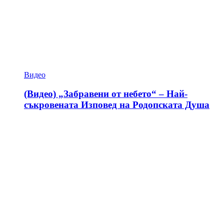
Видео
(Видео) „Забравени от небето“ – Най-
съкровената Изповед на Родопската Душа