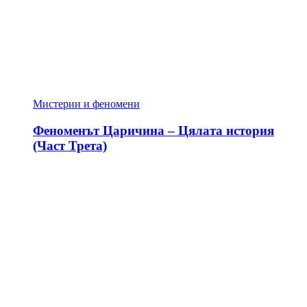
Мистерии и феномени
Феноменът Царичина – Цялата история
(Част Трета)