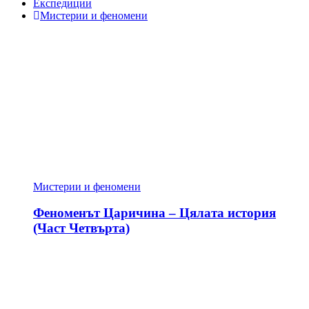
Експедиции
Мистерии и феномени
Мистерии и феномени
Феноменът Царичина – Цялата история
(Част Четвърта)