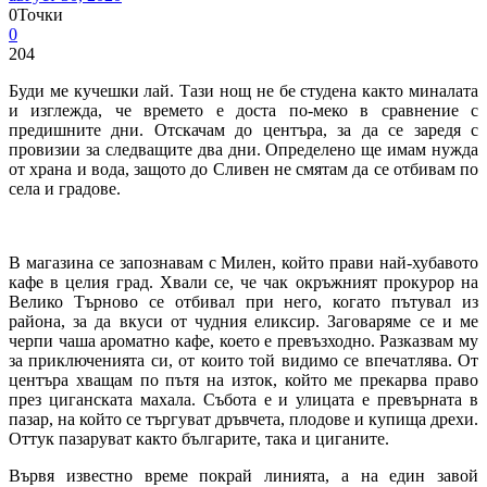
0
Точки
0
204
Буди ме кучешки лай. Тази нощ не бе студена както миналата
и изглежда, че времето е доста по-меко в сравнение с
предишните дни. Отскачам до центъра, за да се заредя с
провизии за следващите два дни. Определено ще имам нужда
от храна и вода, защото до Сливен не смятам да се отбивам по
села и градове.
В магазина се запознавам с Милен, който прави най-хубавото
кафе в целия град. Хвали се, че чак окръжният прокурор на
Велико Търново се отбивал при него, когато пътувал из
района, за да вкуси от чудния еликсир. Заговаряме се и ме
черпи чаша ароматно кафе, което е превъзходно. Разказвам му
за приключенията си, от които той видимо се впечатлява. От
центъра хващам по пътя на изток, който ме прекарва право
през циганската махала. Събота е и улицата е превърната в
пазар, на който се търгуват дръвчета, плодове и купища дрехи.
Оттук пазаруват както българите, така и циганите.
Вървя известно време покрай линията, а на един завой