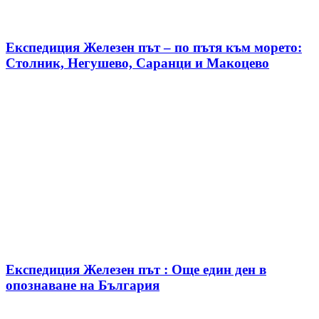
Експедиция Железен път – по пътя към морето:
Столник, Негушево, Саранци и Макоцево
Експедиция Железен път : Още един ден в
опознаване на България