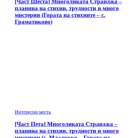
[Част Шеста] Многоликата Странджа –
планина на стихии, трудности и много
мистерии (Гората на стихиите – с.
Граматиково)
Интересни места
[Част Пета] Многоликата Странджа –
планина на стихии, трудности и много
мистерии (с. Младежко – Гората на