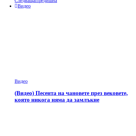
Следваща
Предишна
Видео
Видео
(Видео) Песента на чановете през вековете,
която никога няма да замлъкне