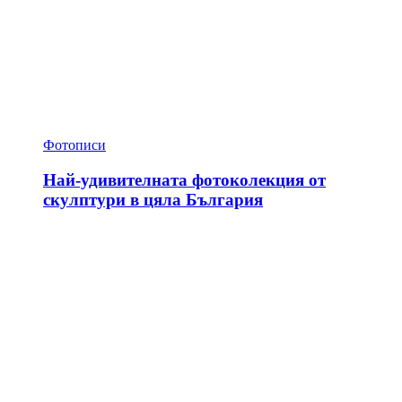
Фотописи
Най-удивителната фотоколекция от
скулптури в цяла България