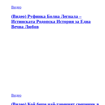
Видео
(Видео) Руфинка Болна Легнала –
Истинската Родопска История за Една
Вечна Любов
Видео
(Видео) Кой беше най-таченият свещеник в