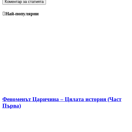
Най-популярни
Феноменът Царичина – Цялата история (Част
Първа)