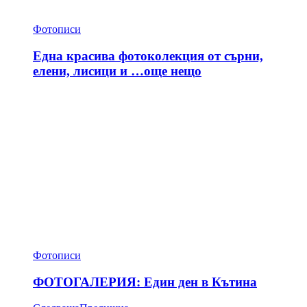
Фотописи
Една красива фотоколекция от сърни,
елени, лисици и …още нещо
Фотописи
ФОТОГАЛЕРИЯ: Един ден в Кътина