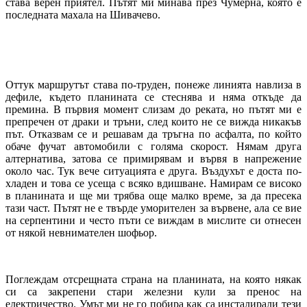
става верен приятел. Пътят ми минава през Чумерна, която е
последната махала на Шивачево.
Оттук маршрутът става по-труден, понеже линията навлиза в
дефиле, където планината се стеснява и няма откъде да
премина. В първия момент слизам до реката, но пътят ми е
препречен от драки и тръни, след които не се вижда никакъв
път. Отказвам се и решавам да тръгна по асфалта, по който
обаче фучат автомобили с голяма скорост. Нямам друга
алтернатива, затова се примирявам и вървя в напрежение
около час. Тук вече ситуацията е друга. Въздухът е доста по-
хладен и това се усеща с всяко вдишване. Намирам се високо
в планината и ще ми трябва още малко време, за да пресека
тази част. Пътят не е твърде уморителен за вървене, ала се вие
на серпентини и често пъти се виждам в мислите си отнесен
от някой невнимателен шофьор.
Поглеждам отсрещната страна на планината, на която някак
си са закрепени стари железни кули за пренос на
електричество. Умът ми не го побира как са инсталирали тези