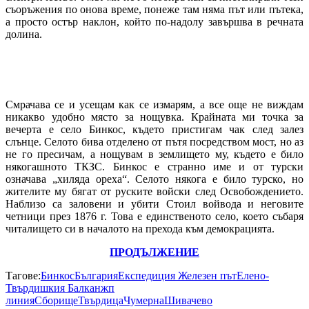
съоръжения по онова време, понеже там няма път или пътека,
а просто остър наклон, който по-надолу завършва в речната
долина.
Смрачава се и усещам как се измарям, а все още не виждам
никакво удобно място за нощувка. Крайната ми точка за
вечерта е село Бинкос, където пристигам чак след залез
слънце. Селото бива отделено от пътя посредством мост, но аз
не го пресичам, а нощувам в землището му, където е било
някогашното ТКЗС. Бинкос е странно име и от турски
означава „хиляда ореха“. Селото някога е било турско, но
жителите му бягат от руските войски след Освобождението.
Наблизо са заловени и убити Стоил войвода и неговите
четници през 1876 г. Това е единственото село, което събаря
читалището си в началото на прехода към демокрацията.
ПРОДЪЛЖЕНИЕ
Тагове:
Бинкос
България
Експедиция Железен път
Елено-
Твърдишкия Балкан
жп
линия
Сборище
Твърдица
Чумерна
Шивачево