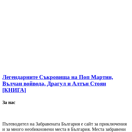
Легендарните Съкровища на Поп Мартин,
Вълчан войвода, Драгул и Алтън Стоян
[КНИГА]
За нас
Пътеводител на Забравената България е сайт за приключения
и за много необикновени места в България. Места забравени