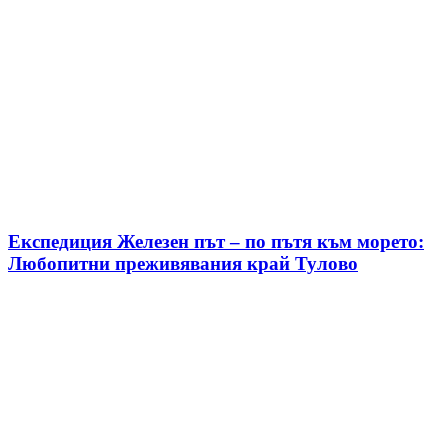
Експедиция Железен път – по пътя към морето:
Любопитни преживявания край Тулово