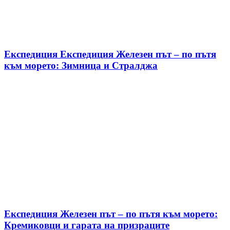
Експедиция Експедиция Железен път – по пътя
към морето: Зимница и Стралджа
Експедиция Железен път – по пътя към морето:
Кремиковци и гарата на призраците