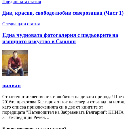
Предишната статия
Див, красив, свободолюбив северозапад (Част 1)
Следващата статия
Една чудновата фотогалерия с шедьоврите на
изящното изкуство в Смолян
вилиан
Страстен пътешественик и любител на дивата природа! През
2016та прекосява България от юг на север и от запад на изток,
като описва приключенията си в две от книгите от
поредицата "Пътеводител на Забравената България": КНИГА
3 - Експедиция Речен…
Какво мислиш за тази статия?