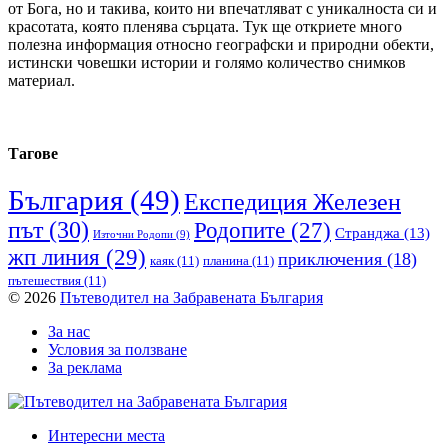
от Бога, но и такива, които ни впечатляват с уникалноста си и
красотата, която пленява сърцата. Тук ще откриете много
полезна информация относно географски и природни обекти,
истински човешки истории и голямо количество снимков
материал.
Тагове
България
(49)
Експедиция Железен
път
(30)
Родопите
(27)
Странджа
(13)
Източни Родопи
(9)
жп линия
(29)
приключения
(18)
каяк
(11)
планина
(11)
пътешествия
(11)
© 2026
Пътеводител на Забравената България
За нас
Условия за ползване
За реклама
Интересни места