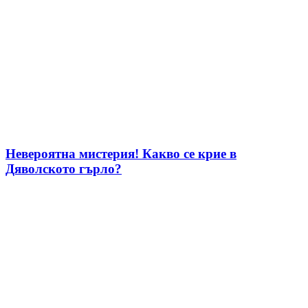
Невероятна мистерия! Какво се крие в
Дяволското гърло?