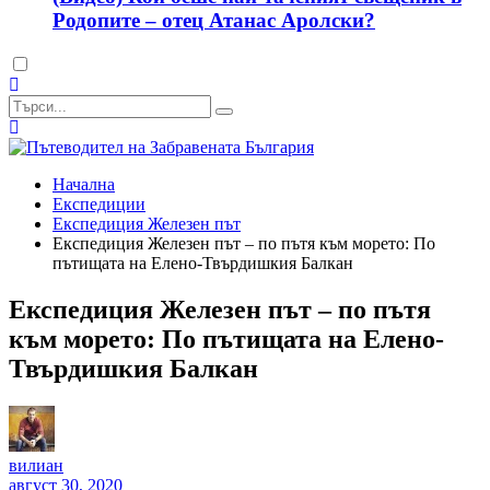
Родопите – отец Атанас Аролски?
Dark
mode
Начална
Експедиции
Експедиция Железен път
Експедиция Железен път – по пътя към морето: По
пътищата на Елено-Твърдишкия Балкан
Експедиция Железен път – по пътя
към морето: По пътищата на Елено-
Твърдишкия Балкан
вилиан
август 30, 2020