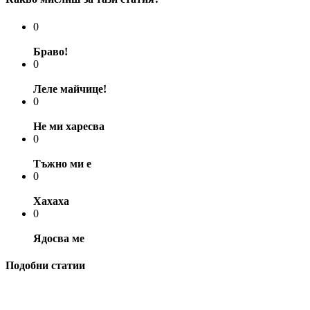
0
Браво!
0
Леле майчице!
0
Не ми харесва
0
Тъжно ми е
0
Хахаха
0
Ядосва ме
Подобни статии