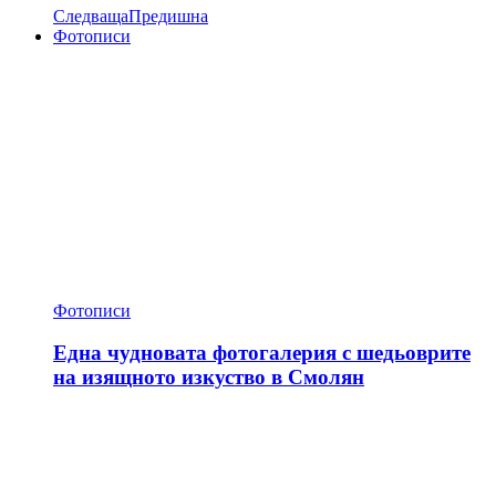
Следваща
Предишна
Фотописи
Фотописи
Една чудновата фотогалерия с шедьоврите
на изящното изкуство в Смолян