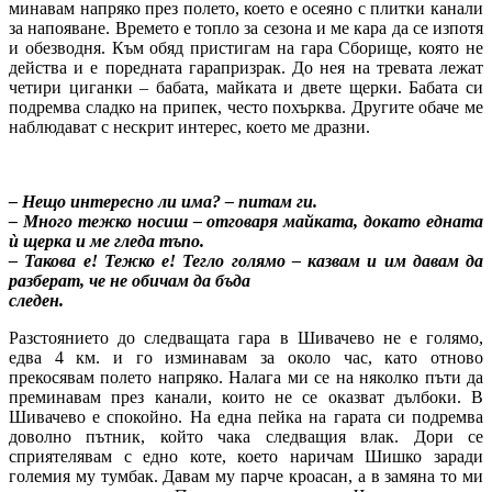
минавам напряко през полето, което е осеяно с плитки канали
за напояване. Времето е топло за сезона и ме кара да се изпотя
и обезводня. Към обяд пристигам на гара Сборище, която не
действа и е поредната гарапризрак. До нея на тревата лежат
четири циганки – бабата, майката и двете щерки. Бабата си
подремва сладко на припек, често похърква. Другите обаче ме
наблюдават с нескрит интерес, което ме дразни.
– Нещо интересно ли има? – питам ги.
– Много тежко носиш – отговаря майката, докато едната
ѝ щерка и ме гледа тъпо.
– Такова е! Тежко е! Тегло голямо – казвам и им давам да
разберат, че не обичам да бъда
следен.
Разстоянието до следващата гара в Шивачево не е голямо,
едва 4 км. и го изминавам за около час, като отново
прекосявам полето напряко. Налага ми се на няколко пъти да
преминавам през канали, които не се оказват дълбоки. В
Шивачево е спокойно. На една пейка на гарата си подремва
доволно пътник, който чака следващия влак. Дори се
сприятелявам с едно коте, което наричам Шишко заради
големия му тумбак. Давам му парче кроасан, а в замяна то ми