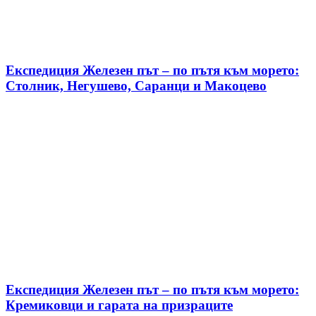
Експедиция Железен път – по пътя към морето:
Столник, Негушево, Саранци и Макоцево
Експедиция Железен път – по пътя към морето:
Кремиковци и гарата на призраците