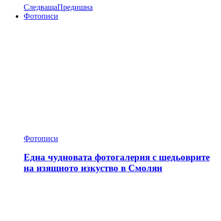
Следваща
Предишна
Фотописи
Фотописи
Една чудновата фотогалерия с шедьоврите
на изящното изкуство в Смолян