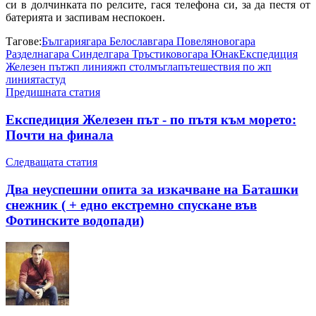
си в долчинката по релсите, гася телефона си, за да пестя от
батерията и заспивам неспокоен.
Тагове:
България
гара Белослав
гара Повеляново
гара
Разделна
гара Синдел
гара Тръстиково
гара Юнак
Експедиция
Железен път
жп линия
жп стол
мъгла
пътешествия по жп
линията
студ
Предишната статия
Експедиция Железен път - по пътя към морето:
Почти на финала
Следващата статия
Два неуспешни опита за изкачване на Баташки
снежник ( + едно екстремно спускане във
Фотинските водопади)