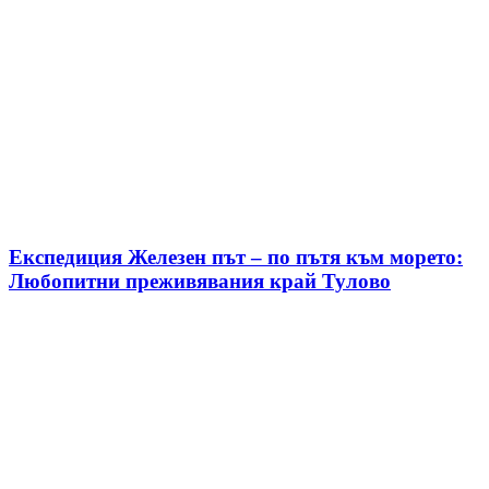
Експедиция Железен път – по пътя към морето:
Любопитни преживявания край Тулово