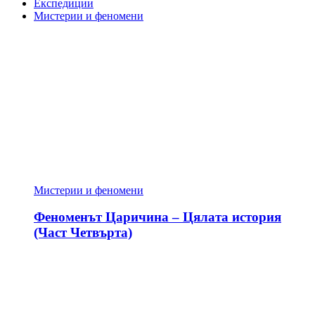
Експедиции
Мистерии и феномени
Мистерии и феномени
Феноменът Царичина – Цялата история
(Част Четвърта)