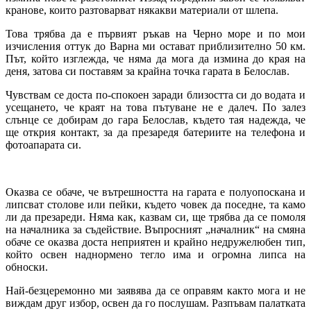
кранове, които разтоварват някакви материали от шлепа.
Това трябва да е първият ръкав на Черно море и по мои
изчисления оттук до Варна ми остават приблизително 50 км.
Път, който изглежда, че няма да мога да измина до края на
деня, затова си поставям за крайна точка гарата в Белослав.
Чувствам се доста по-спокоен заради близостта си до водата и
усещането, че краят на това пътуване не е далеч. По залез
слънце се добирам до гара Белослав, където тая надежда, че
ще открия контакт, за да презаредя батериите на телефона и
фотоапарата си.
Оказва се обаче, че вътрешността на гарата е полуопоскана и
липсват столове или пейки, където човек да поседне, та камо
ли да презареди. Няма как, казвам си, ще трябва да се помоля
на началника за съдействие. Въпросният „началник“ на смяна
обаче се оказва доста неприятен и крайно недружелюбен тип,
който освен наднормено тегло има и огромна липса на
обноски.
Най-безцеремонно ми заявява да се оправям както мога и не
виждам друг избор, освен да го послушам. Разпъвам палатката