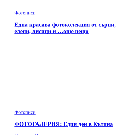
Фотописи
Една красива фотоколекция от сърни,
елени, лисици и …още нещо
Фотописи
ФОТОГАЛЕРИЯ: Един ден в Кътина