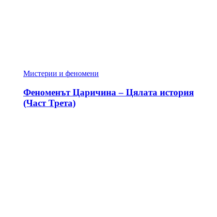
Мистерии и феномени
Феноменът Царичина – Цялата история
(Част Трета)