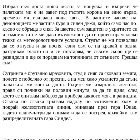
Избрал съм доста лошо място за нощувка и въпреки че
палатката ми е на завет под гъстата корона на едно дърво,
времето ми изиграва лоша шега. В ранните часове на
денонощието ме застига буря и силен дъжд, който само час по-
късно се обръща в сняг. За щастие съм защитен в укритието си
и тъмнината не ми дава възможност да се ориентирам колко
тежки са метеорологичните условия. Студът не ми позволява
да се отпусна и да поспя, свил съм се на кравай и зъзна,
разтривам тялото си и си повтарям, че съвсем скоро ще се
развидели и ще се порадвам на топлината от слънцето. Грешал
съм!
Сутринта е брутално мразовита, студ и сняг са сковали земята,
полето е побеляло от преспи, а на мен само усилието да сгъна
палатката ми коства доста. Ръцете ми измръзват жестоко,
правя си почивки на половин минута, за да ги щадя, след
което се опитвам набързо да прибера каквото мога в раницата.
Стъпка по стъпка тръгвам надолу по заснежения хълм и
покрай железопътната линия, минавам през гара Юнак,
където надве-натри да снимам и да се посгрея, крачейки към
разпределителната гара Синдел.
Тук, в ниското, няма и помен от сняг и макар че все още е