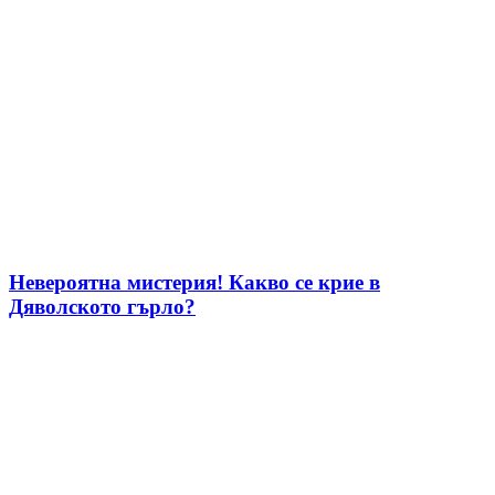
Невероятна мистерия! Какво се крие в
Дяволското гърло?