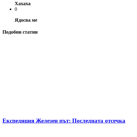
Хахаха
0
Ядосва ме
Подобни статии
Експедиция Железен път: Последната отсечка