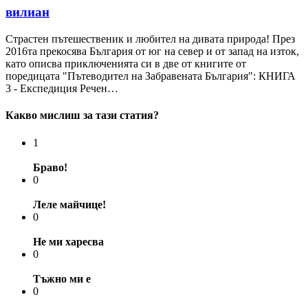
вилиан
Страстен пътешественик и любител на дивата природа! През
2016та прекосява България от юг на север и от запад на изток,
като описва приключенията си в две от книгите от
поредицата "Пътеводител на Забравената България": КНИГА
3 - Експедиция Речен…
Какво мислиш за тази статия?
1
Браво!
0
Леле майчице!
0
Не ми харесва
0
Тъжно ми е
0