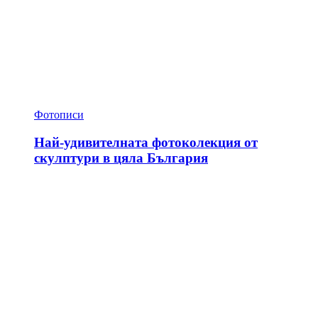
Фотописи
Най-удивителната фотоколекция от
скулптури в цяла България