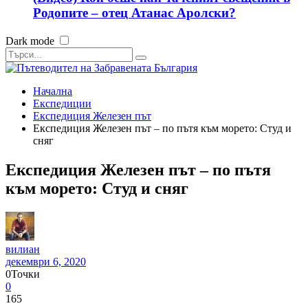
Родопите – отец Атанас Аролски?
Dark mode
Начална
Експедиции
Експедиция Железен път
Експедиция Железен път – по пътя към морето: Студ и
сняг
Експедиция Железен път – по пътя
към морето: Студ и сняг
вилиан
декември 6, 2020
0
Точки
0
165