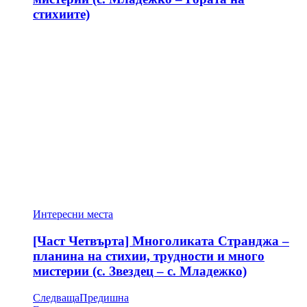
стихиите)
Интересни места
[Част Четвърта] Многоликата Странджа –
планина на стихии, трудности и много
мистерии (с. Звездец – с. Младежко)
Следваща
Предишна