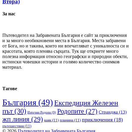
Втора)
За нас
Пътеводител на Забравената България е сайт за приключения
и за много необикновени места в България. Места забравени
от Бога, но и такива, които ни впечатляват с уникалноста си и
красотата, която пленява сърцата. Тук ще откриете много
полезна информация относно географски и природни обекти,
истински човешки истории и голямо количество снимков
материал.
Тагове
България
(49)
Експедиция Железен
път
(30)
Родопите
(27)
Странджа
(13)
Източни Родопи
(9)
жп линия
(29)
приключения
(18)
каяк
(11)
планина
(11)
пътешествия
(11)
© 2026
Пътеводител на Забравената България