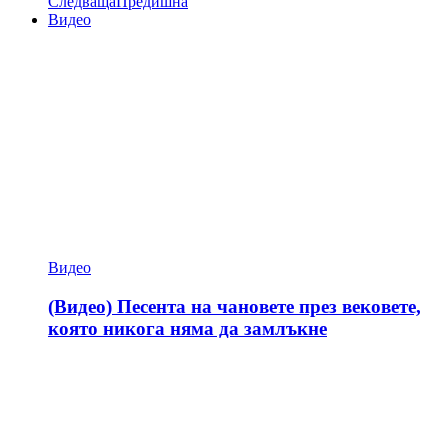
Следваща
Предишна
Видео
Видео
(Видео) Песента на чановете през вековете,
която никога няма да замлъкне