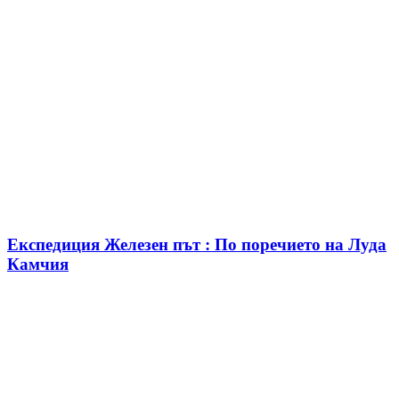
Експедиция Железен път : По поречието на Луда
Камчия