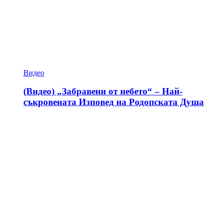
Видео
(Видео) „Забравени от небето“ – Най-
съкровената Изповед на Родопската Душа