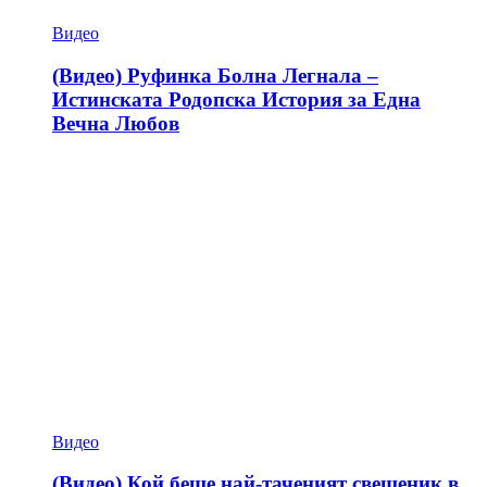
Видео
(Видео) Руфинка Болна Легнала –
Истинската Родопска История за Една
Вечна Любов
Видео
(Видео) Кой беше най-таченият свещеник в