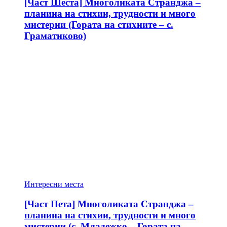
[Част Шеста] Многоликата Странджа –
планина на стихии, трудности и много
мистерии (Гората на стихиите – с.
Граматиково)
Интересни места
[Част Пета] Многоликата Странджа –
планина на стихии, трудности и много
мистерии (с. Младежко – Гората на