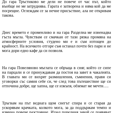
До гара Тръстиково ме дели не повече от час път, който
въобще не ме затруднява. Гарата е затворена и няма кой да ме
посрещне. Оглеждам се за нечие присъствие, ала не откривам
такова.
Днес времето е променливо и на гара Разделна ме изненадва
гъста мъгла. Чувствам се смачкан от тази рязка промяна на
атмосферните условия, студено ми е и съм изтощен до
крайност. На всичкото отгоре съм останал почти без пари и не
мога дори едно кафе да си позволя.
На гара Повеляново мъглата се обръща в сняг, който се сипе
на парцали и се принуждавам да постоя на завет в чакалнята.
В главата ми се вихрят размишления, съмнения, правя си
уговорки със самия себе си, че след това пътешествие ще си
отпочина добре, ще хапна, ще се изкъпя, обземат ме мечти….
Тръгвам на път веднага щом снегът спира и се старая да
ускорявам крачката, колкото мога, за да поддържам темпо и
измина повече разстояние. Иззад поредния завой се появяват