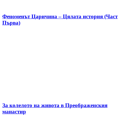
Феноменът Царичина – Цялата история (Част
Първа)
За колелото на живота в Преображенския
манастир