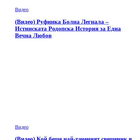
Видео
(Видео) Руфинка Болна Легнала –
Истинската Родопска История за Една
Вечна Любов
Видео
(Видео) Кой беше най-таченият свещеник в