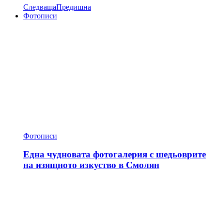
Следваща
Предишна
Фотописи
Фотописи
Една чудновата фотогалерия с шедьоврите
на изящното изкуство в Смолян