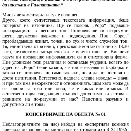
да настъпи в Галактиката.“
Мисля че коментарът и тук е излишен.
Друго, което съпътстваше текстовата информация, беше
почеркът на източника. Ще се поясня. „Роро“ подаваше
информацията в шеговит тон. Позволяваше си остроумни
шеги, дружески шаржове и подвеждания. При „Сорел“
преобладаваше ясният, точен, но сух и чисто служебен тон.
Тя, единствена от всички, прекъсваше контакта точно в 18,30
часа, независимо завършено ли е всичко или не. Висшият
разум ни предаваше информацията си в стихотворна форма.
Ние уловихме тези различия и останахме учудени, когато по
адрес на „Роро“ беше казано, че той е веселяк и бърборко и
затова си позволява не само закачки, но и да ни поставя на
доста изпитания. Естествено, веднага следва изводът – значи
и при тях има некоректност в отношенията, щом като може да
се говори за този или онзи, че е такъв или инакъв. И
естествено идва следващият въпрос: допустимо ли е това в
редиците на по-разумни от нас? Наистина разумно и
допустимо ли е това?
КОНСЕРВИРАНЕ НА ОБЕКТА № 01
Неблагоприятните (за нас) избоди на експертната комисия
доведоха до заповед на министъра на отбраната от 4.XI.1992г.