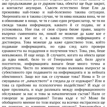
ако продължаваме да се държим така, обектът ще бъде закрит,
а контактът анулиран. Съвсем естествено беше Ели да
преживява най-тежко и най-болезнено такива ситуации.
Уверенията ни в такива случаи, че тя няма никаква вина, че не
я обвиняваме в нищо, че тя е само един ретранслатор, че тя ни
свежда такава информация, каквато й се подава, не я
успокояваха. Ние пък от своя страна бяхме прави, защото
въпреки съмненията ни, никой не можеше да каже кое е
истината и кое не е, в каква степен информацията е
достоверна. Това можеше да каже единствено този, който
подаваше информацията, но едва след като провери
еднаквостта на подадения и получения текст. Това, уви, беше
невъзможно. И още нещо. В случаите, когато на обекта щеше
да идва някой, било то от Генералния щаб, било други
посетители, информацията винаги беше много точна и
убедителна. Чисто по земному тогава възниква въпросът за
субективното при подаването на информацията и за нейната
обективност. Защо все пак се случваше това? Нима и Те се
смущаваха от „началството“ и гледаха да се издокарат? Или и
това са прийоми на психологично въздействие? И къде се
крие приликата, и къде разликата между информационното
обслужване за нас и това за началническия състав? Нали се
говореше за равноправие? Тогава къде е то? Може би
обобщеното мнение по този въпрос на всички екстрасенси ще
ни помогне да намерим верния отговор? Завършвайки с