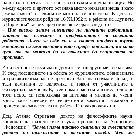
написаха в пресата, пък е израз на тяхната лична позиция. Но
между едното и другото останаха много неказани неща и като
„жива съвест“ на екипа не мога да ги пропусна. В деня на
журналистическия рейд на 16.XI.1992 г. в района на „дупката
в Царичина“ заявих пред пишещите братя следното:
– Ние високо ценим мнението на научните работници,
защото те съвестно и професионално си свършиха
работата. Всеки за себе си и в своята професия изрази
мнението си компетентно като професионалист, но като
цяло те не можаха да се докоснат до същността на
проблема.
Аз и сега не се отмятам от думите си, но друго ме впечатлява.
И след посещението на обекта от журналистите, обвиненията
и критиките към нас не престават. За наша голяма изненада в
тази кампания се включиха и някои от участниците в
експертната комисия. Е, всеки има право на мнение. Точно по
този повод си позволявам да цитирам и мнения на учени,
които като членове на експертната комисия изказаха в
процеса на съвместната ни работа. Ето какво казаха те:
Доц. Атанас Стригачев, доктор на философските науки,
кандидат на физическите науки, президент на Асоциация
„Феномени“:
“За мен няма никакво съмнение за съвестната
работа на археолозите и техните изводи. Мен ме