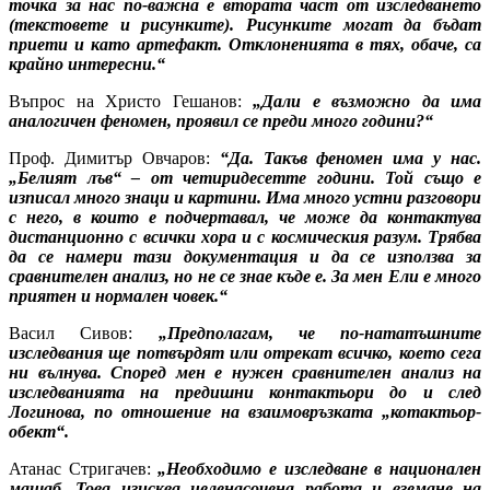
точка за нас по-важна е втората част от изследването
(текстовете и рисунките). Рисунките могат да бъдат
приети и като артефакт. Отклоненията в тях, обаче, са
крайно интересни.“
Въпрос на Христо Гешанов:
„Дали е възможно да има
аналогичен феномен, проявил се преди много години?“
Проф. Димитър Овчаров:
“Да. Такъв феномен има у нас.
„Белият лъв“ – от четиридесетте години. Той също е
изписал много знаци и картини. Има много устни разговори
с него, в които е подчертавал, че може да контактува
дистанционно с всички хора и с космическия разум. Трябва
да се намери тази документация и да се използва за
сравнителен анализ, но не се знае къде е. За мен Ели е много
приятен и нормален човек.“
Васил Сивов:
„Предполагам, че по-нататъшните
изследвания ще потвърдят или отрекат всичко, което сега
ни вълнува. Според мен е нужен сравнителен анализ на
изследванията на предишни контактьори до и след
Логинова, по отношение на взаимовръзката „котактьор-
обект“.
Атанас Стригачев:
„Необходимо е изследване в национален
мащаб. Това изисква целенасочена работа и вземане на