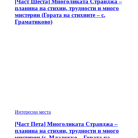
[Част Шеста] Многоликата Странджа –
планина на стихии, трудности и много
мистерии (Гората на стихиите – с.
Граматиково)
Интересни места
[Част Пета] Многоликата Странджа –
планина на стихии, трудности и много
мистерии (с. Младежко – Гората на