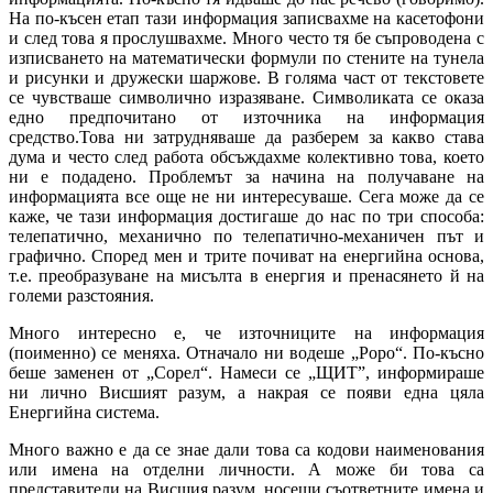
На по-късен етап тази информация записвахме на касетофони
и след това я прослушвахме. Много често тя бе съпроводена с
изписването на математически формули по стените на тунела
и рисунки и дружески шаржове. В голяма част от текстовете
се чувстваше символично изразяване. Символиката се оказа
едно предпочитано от източника на информация
средство.Това ни затрудняваше да разберем за какво става
дума и често след работа обсъждахме колективно това, което
ни е подадено. Проблемът за начина на получаване на
информацията все още не ни интересуваше. Сега може да се
каже, че тази информация достигаше до нас по три способа:
телепатично, механично по телепатично-механичен път и
графично. Според мен и трите почиват на енергийна основа,
т.е. преобразуване на мисълта в енергия и пренасянето й на
големи разстояния.
Много интересно е, че източниците на информация
(поименно) се меняха. Отначало ни водеше „Роро“. По-късно
беше заменен от „Сорел“. Намеси се „ЩИТ”, информираше
ни лично Висшият разум, а накрая се появи една цяла
Енергийна система.
Много важно е да се знае дали това са кодови наименования
или имена на отделни личности. А може би това са
представители на Висшия разум, носещи съответните имена и