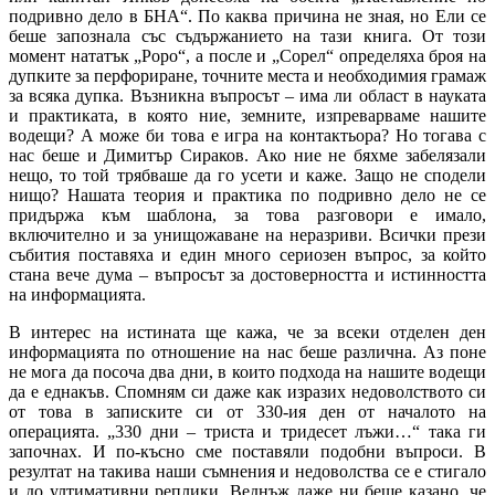
подривно дело в БНА“. По каква причина не зная, но Ели се
беше запознала със съдържанието на тази книга. От този
момент нататък „Роро“, а после и „Сорел“ определяха броя на
дупките за перфориране, точните места и необходимия грамаж
за всяка дупка. Възникна въпросът – има ли област в науката
и практиката, в която ние, земните, изпреварваме нашите
водещи? А може би това е игра на контактьора? Но тогава с
нас беше и Димитър Сираков. Ако ние не бяхме забелязали
нещо, то той трябваше да го усети и каже. Защо не сподели
нищо? Нашата теория и практика по подривно дело не се
придържа към шаблона, за това разговори е имало,
включително и за унищожаване на неразриви. Всички прези
събития поставяха и един много сериозен въпрос, за който
стана вече дума – въпросът за достоверността и истинността
на информацията.
В интерес на истината ще кажа, че за всеки отделен ден
информацията по отношение на нас беше различна. Аз поне
не мога да посоча два дни, в които подхода на нашите водещи
да е еднакъв. Спомням си даже как изразих недоволството си
от това в записките си от 330-ия ден от началото на
операцията. „330 дни – триста и тридесет лъжи…“ така ги
започнах. И по-късно сме поставяли подобни въпроси. В
резултат на такива наши съмнения и недоволства се е стигало
и до ултимативни реплики. Веднъж даже ни беше казано, че