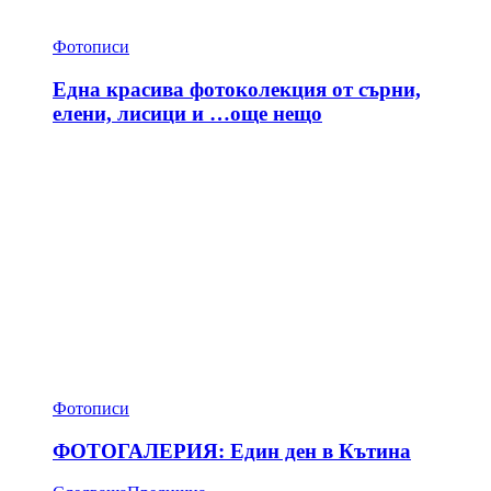
Фотописи
Една красива фотоколекция от сърни,
елени, лисици и …още нещо
Фотописи
ФОТОГАЛЕРИЯ: Един ден в Кътина