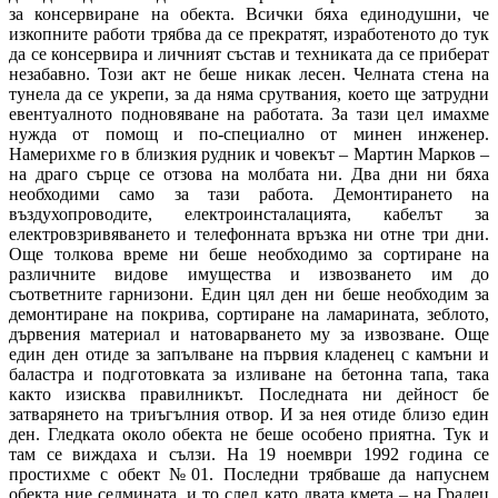
за консервиране на обекта. Всички бяха единодушни, че
изкопните работи трябва да се прекратят, изработеното до тук
да се консервира и личният състав и техниката да се приберат
незабавно. Този акт не беше никак лесен. Челната стена на
тунела да се укрепи, за да няма срутвания, което ще затрудни
евентуалното подновяване на работата. За тази цел имахме
нужда от помощ и по-специално от минен инженер.
Намерихме го в близкия рудник и човекът – Мартин Марков –
на драго сърце се отзова на молбата ни. Два дни ни бяха
необходими само за тази работа. Демонтирането на
въздухопроводите, електроинсталацията, кабелът за
електровзривяването и телефонната връзка ни отне три дни.
Още толкова време ни беше необходимо за сортиране на
различните видове имущества и извозването им до
съответните гарнизони. Един цял ден ни беше необходим за
демонтиране на покрива, сортиране на ламарината, зеблото,
дървения материал и натоварването му за извозване. Още
един ден отиде за запълване на първия кладенец с камъни и
баластра и подготовката за изливане на бетонна тапа, така
както изисква правилникът. Последната ни дейност бе
затварянето на триъгълния отвор. И за нея отиде близо един
ден. Гледката около обекта не беше особено приятна. Тук и
там се виждаха и сълзи. На 19 ноември 1992 година се
простихме с обект №01. Последни трябваше да напуснем
обекта ние седмината, и то след като двата кмета – на Градец