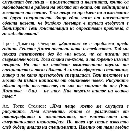
смущават две неща – писмеността и явленията, които са
наблюдавани в района на обекта от екипа, от войниците и
местното население. Тези неща са предмет на изследвания
на други специалисти. Защо една част от посетилите
обекта казват, че дълбоко навътре в тунела въздухът е
йонизиран? Тези констатации не опростяват проблема, а
го задълбочават.“
Проф. Димитър Овчаров:
„Запознах се с проблема преди
година. Генерал Динев постъпи като изследовател. Той ми
показа текстовете без да ми каже, че са писани от
съвременен човек. Това стана по-късно, а то коренно изменя
нещата. На нас ни трябват компетентни оценки от
специалисти в тази област. Аз имам оформено становище,
макар и не като превъзходен специалист. Тези текстове не
могат да бъдат написани от обикновен човек. Рисунките
идват преди текстовете, но как те стигат до нея (Ели
Логинова – б.а.) – не зная. Ние търсим аналог на всичко
това.“
Ас. Тотко Стоянов:
„Има нещо, което ме смущава в
рисунките. Има елементи, които се различават от
иконографията и иконологията, от египетската или
американската иконография. Но това ще стане известно
след бъдещ анализ на специалисти. Именно от тази гледна