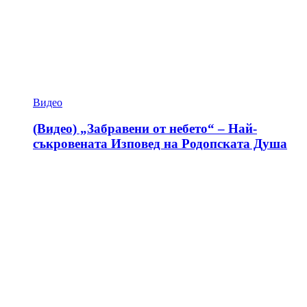
Видео
(Видео) „Забравени от небето“ – Най-
съкровената Изповед на Родопската Душа