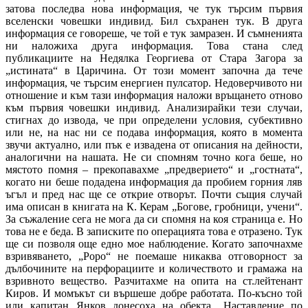
затова последва нова информация, че тук търсим първия
вселенски човешки индивид. Бил съхранен тук. В друга
информация се говореше, че той е тук замразен. И съмненията
ни наложиха друга информация. Това стана след
публикациите на Недялка Георгиева от Стара Загора за
„истината“ в Царичина. От този момент започна да тече
информация, че търсим енергиен пулсатор. Недоверчивото ни
отношение и към тази информация наложи връщането отново
към първия човешки индивид. Анализирайки тези случаи,
стигнах до извода, че при определени условия, субективно
или не, на нас ни се подава информация, която в момента
звучи актуално, или пък е извадена от описания на дейности,
аналогични на нашата. Не си спомням точно кога беше, но
мястото помня – прекопавахме „предверието“ и „гостната“,
когато ни беше подадена информация да пробием горния ляв
ъгъл и пред нас ще се открие отворът. Почти същия случай
има описан в книгата на К. Керам „Богове, гробници, учени“.
За съжаление сега не мога да си спомня на коя страница е. Но
това не е беда. В записките по операцията това е отразено. Тук
ще си позволя още едно мое наблюдение. Когато започнахме
взривяването, „Роро“ не поемаше никаква отговорност за
дълбочините на перфорациите и количеството и грамажа на
взривното вещество. Разчитахме на опита на ст.лейтенант
Киров. И момъкът си вършеше добре работата. По-късно той
или капитан Янков донесоха на обекта „Наставление по