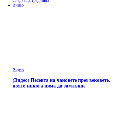
Следваща
Предишна
Видео
Видео
(Видео) Песента на чановете през вековете,
която никога няма да замлъкне