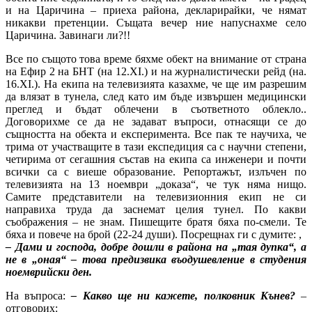
и на Царичина – приеха района, декларирайки, че нямат
никакви претенции. Същата вечер ние напуснахме село
Царичина. Завинаги ли?!!
Все по същото това време бяхме обект на внимание от страна
на Ефир 2 на БНТ (на 12.XI.) и на журналистически рейд (на.
16.XI.). На екипа на телевизията казахме, че ще им разрешим
да влязат в тунела, след като им бъде извършен медицински
преглед и бъдат облечени в съответното облекло..
Договорихме се да не задават въпроси, отнасящи се до
същността на обекта и експеримента. Все пак те научиха, че
трима от участващите в тази експедиция са с научни степени,
четирима от сегашния състав на екипа са инженери и почти
всички са с виеше образование. Репортажът, излъчен по
телевизията на 13 ноември „доказа“, че тук няма нищо.
Самите представители на телевизионния екип не си
направиха труда да заснемат целия тунел. По какви
съображения – не знам. Пишещите братя бяха по-смели. Те
бяха и повече на брой (22-24 души). Посрещнах ги с думите: ,
– Дами и господа, добре дошли в района на „тая дупка“, а
не в „оная“ – това предизвика въодушевление в студения
ноемврийски ден.
На въпроса:
– Какво ще ни кажете, полковник Кънев?
–
отговорих: