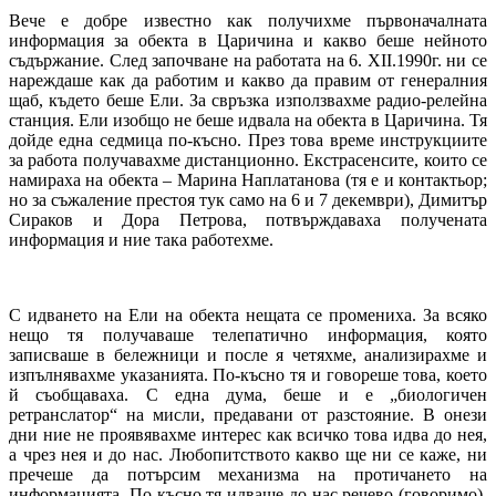
Вече е добре известно как получихме първоначалната
информация за обекта в Царичина и какво беше нейното
съдържание. След започване на работата на 6. XII.1990г. ни се
нареждаше как да работим и какво да правим от генералния
щаб, където беше Ели. За свръзка използвахме радио-релейна
станция. Ели изобщо не беше идвала на обекта в Царичина. Тя
дойде една седмица по-късно. През това време инструкциите
за работа получавахме дистанционно. Екстрасенсите, които се
намираха на обекта – Марина Наплатанова (тя е и контактьор;
но за съжаление престоя тук само на 6 и 7 декември), Димитър
Сираков и Дора Петрова, потвърждаваха получената
информация и ние така работехме.
С идването на Ели на обекта нещата се промениха. За всяко
нещо тя получаваше телепатично информация, която
записваше в бележници и после я четяхме, анализирахме и
изпълнявахме указанията. По-късно тя и говореше това, което
й съобщаваха. С една дума, беше и е „биологичен
ретранслатор“ на мисли, предавани от разстояние. В онези
дни ние не проявявахме интерес как всичко това идва до нея,
а чрез нея и до нас. Любопитството какво ще ни се каже, ни
пречеше да потърсим механизма на протичането на
информацията. По-късно тя идваше до нас речево (говоримо).