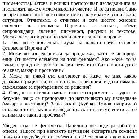
писмеността). Затова и всички препоръчват изследванията да
продължат, даже с международно участие. И те са прави. Само
че през изминалите две години ние се намирахме в по-сложна
ситуация. Отчитахме, а отчитаме и сега шестте основни
елемента на феномена Царичина – контакт, обект,
съпровождащи явления, писменост, рисунки и текстове.
Мисля, че съвсем резонно възникват следните въпроси:
1. Това ли е последната дума на нашата наука относно
феномена Царичина?
2. Може ли изследванията да продължат, като се игнорира
един От шестте елемента на този феномен? Ако може, то за
какъв период от време и какви резултати биха могли да се
очакват, макар и прогнозни?
3. Може ли някой със сигурност да каже, че знае какво
държим в ръцете си, и то на наша територия, и дали няма да
съжаляваме за прибързаните си решения?
4. След като всички смятат този експеримент за лудост и
безумие, защо се препоръчва по-нататъшното му изследване
(макар и частично)? Защо искат (Кубрат Томов например)
създаването на научно-изследователски институт, който да се
занимава с такива проблеми?
Убеден съм, че феноменът Царичина ще бъде разработван
отново, защото при неговото изучаване експертната комисия
подходи предубедено и субективно. Вече знаем какво казаха