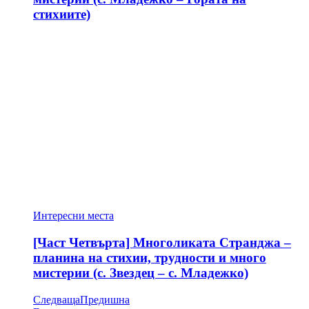
стихиите)
Интересни места
[Част Четвърта] Многоликата Странджа –
планина на стихии, трудности и много
мистерии (с. Звездец – с. Младежко)
Следваща
Предишна