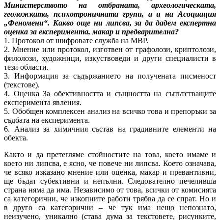
Министерството на отбраната, археологическата,
геоложката, психотроничната групи, а и на Асоциация
„Феномени“. Какво още ни липсва, за да дадем експертна
оценка за експеримента, макар и предварителна?
1. Протокол от шифровате служба на МВР.
2. Мнение или протокол, изготвен от графолози, криптолози,
филолози, художници, изкуствоведи и други специалисти в
тези области.
3. Информация за съдържанието на получената писменост
(текстове).
4. Оценка За обективността и същността на съпътстващите
експеримента явления.
5. Обобщен комплексен анализ на всичко това и препоръки за
съдбата на експеримента.
6. Анализ за химичния състав на градивните елементи на
обекта.
Както и да претегляме стойностите на това, което имаме и
което ни липсва, е ясно, че повече ни липсва. Което означава,
че всяко изказано мнение или оценка, макар и превантивни,
ще бъдат субективни и непълни. Следователно печеливша
страна няма да има. Независимо от това, всички от комисията
са категорични, че изкопните работи трябва да се спрат. Но и
в друго са категорични – че тук има нещо непознато,
неизучено, уникално (става дума за текстовете, рисунките,