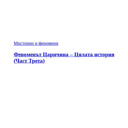
Мистерии и феномени
Феноменът Царичина – Цялата история
(Част Трета)