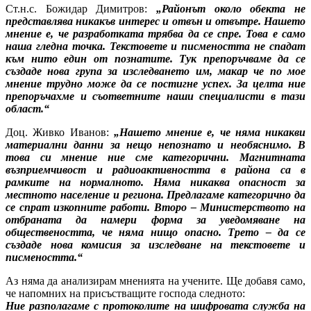
Ст.н.с. Божидар Димитров:
„Районът около обекта не
представлява никакъв интерес и отвън и отвътре. Нашето
мнение е, че разработката трябва да се спре. Това е само
наша гледна точка. Текстовете и писмеността не спадат
към нито един от познатите. Тук препоръчваме да се
създаде нова група за изследването им, макар че по мое
мнение трудно може да се постигне успех. За целта ние
препоръчахме и съответните наши специалисти в тази
област.“
Доц. Живко Иванов:
„Нашето мнение е, че няма никакви
материални данни за нещо непознато и необяснимо. В
това си мнение ние сме категорични. Магнитната
възприемчивост и радиоактивността в района са в
рамките на нормалното. Няма никаква опасност за
местното население и региона. Предлагаме категорично да
се спрат изкопните работи. Второ – Министерството на
отбраната да намери форма за уведомяване на
обществеността, че няма нищо опасно. Трето – да се
създаде нова комисия за изследване на текстовете и
писмеността.“
Аз няма да анализирам мненията на учените. Ще добавя само,
че напомних на присъстващите господа следното:
Ние разполагаме с протоколите на шифровата служба на