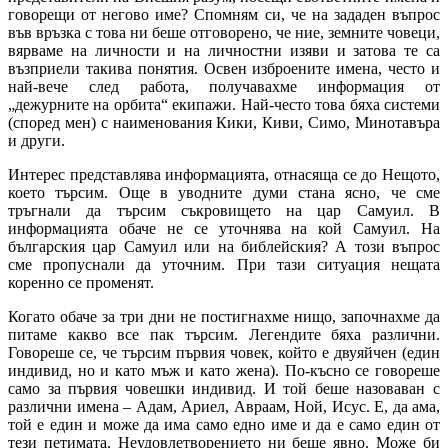
говорещи от негово име? Спомням си, че на зададен въпрос
във връзка с това ни беше отговорено, че ние, земните човеци,
вярваме на личности и на личностни изяви и затова те са
възприели такива понятия. Освен изброените имена, често и
най-вече след работа, получавахме информация от
„дежурните на орбита“ екипажи. Най-често това бяха системи
(според мен) с наименования Кики, Киви, Симо, Минотавъра
и други.
Интерес представлява информацията, отнасяща се до Нещото,
което търсим. Още в уводните думи стана ясно, че сме
тръгнали да търсим съкровището на цар Самуил. В
информацията обаче не се уточнява на кой Самуил. На
българския цар Самуил или на библейския? А този въпрос
сме пропуснали да уточним. При тази ситуация нещата
коренно се променят.
Когато обаче за три дни не постигнахме нищо, започнахме да
питаме какво все пак търсим. Легендите бяха различни.
Говореше се, че търсим първия човек, който е двуяйчен (един
индивид, но и като мъж и като жена). По-късно се говореше
само за първия човешки индивид. И той беше назоваван с
различни имена – Адам, Ариел, Авраам, Ной, Исус. Е, да ама,
той е един и може да има само едно име и да е само един от
тези петимата. Неудовлетворението ни беше явно. Може би