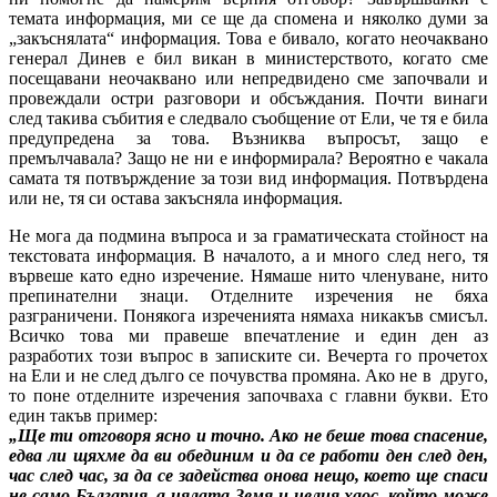
темата информация, ми се ще да спомена и няколко думи за
„закъснялата“ информация. Това е бивало, когато неочаквано
генерал Динев е бил викан в министерството, когато сме
посещавани неочаквано или непредвидено сме започвали и
провеждали остри разговори и обсъждания. Почти винаги
след такива събития е следвало съобщение от Ели, че тя е била
предупредена за това. Възниква въпросът, защо е
премълчавала? Защо не ни е информирала? Вероятно е чакала
самата тя потвърждение за този вид информация. Потвърдена
или не, тя си остава закъсняла информация.
Не мога да подмина въпроса и за граматическата стойност на
текстовата информация. В началото, а и много след него, тя
вървеше като едно изречение. Нямаше нито членуване, нито
препинателни знаци. Отделните изречения не бяха
разграничени. Понякога изреченията нямаха никакъв смисъл.
Всичко това ми правеше впечатление и един ден аз
разработих този въпрос в записките си. Вечерта го прочетох
на Ели и не след дълго се почувства промяна. Ако не в друго,
то поне отделните изречения започваха с главни букви. Ето
един такъв пример:
„Ще ти отговоря ясно и точно. Ако не беше това спасение,
едва ли щяхме да ви обединим и да се работи ден след ден,
час след час, за да се задейства онова нещо, което ще спаси
не само България, а цялата Земя и целия хаос, който може