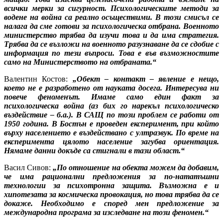
всички мерки за сигурност. Психологическите методи за
водене на война са реално осъществими. В този смисъл се
налага да сме готови за психологическа отбрана. Военното
министерство трябва да изучи това и да има стратегия.
Трябва да се възложи на военното разузнаване да се сдобие с
информация по тези въпроси. Това е във възможностите
само на Министерството на отбраната.“
Валентин Костов:
„Обект – контакт – явление е нещо,
което не е разработено от науката досега. Интересува ни
повече феноменът. Имаме само един факт за
психологическа война (аз бих го нарекъл психологическо
въздействие – б.а.). В САЩ по този проблем се работи от
1950 година. В Бостън е проведен експеримент, при който
върху населението е въздействано с ултразвук. По време на
експеримента цялото население загубва ориентация.
Нямаме данни докъде са стигнали в тази област.“
Васил Сивов:
„По отношение на обекта можем да добавим,
че има рационални предложения за по-нататъшни
технологии за психотронна защита. Възможна е и
хипотезата за космическа провокация, но това трябва да се
докаже. Необходимо е според мен предложение за
международна програма за изследване на този феномен.“