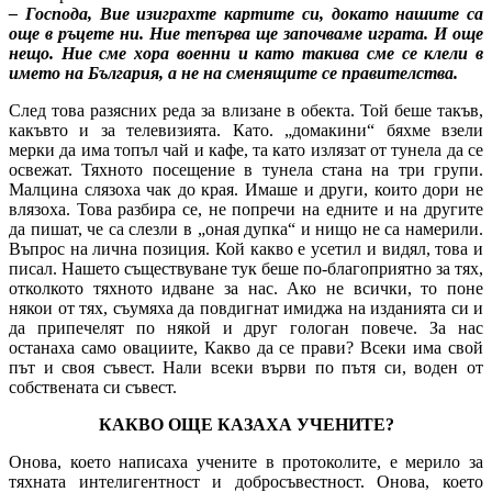
– Господа, Вие изиграхте картите си, докато нашите са
още в ръцете ни. Ние тепърва ще започваме играта. И още
нещо. Ние сме хора военни и като такива сме се клели в
името на България, а не на сменящите се правителства.
След това разясних реда за влизане в обекта. Той беше такъв,
какъвто и за телевизията. Като. „домакини“ бяхме взели
мерки да има топъл чай и кафе, та като излязат от тунела да се
освежат. Тяхното посещение в тунела стана на три групи.
Малцина слязоха чак до края. Имаше и други, които дори не
влязоха. Това разбира се, не попречи на едните и на другите
да пишат, че са слезли в „оная дупка“ и нищо не са намерили.
Въпрос на лична позиция. Кой какво е усетил и видял, това и
писал. Нашето съществуване тук беше по-благоприятно за тях,
отколкото тяхното идване за нас. Ако не всички, то поне
някои от тях, съумяха да повдигнат имиджа на изданията си и
да припечелят по някой и друг гологан повече. За нас
останаха само овациите, Какво да се прави? Всеки има свой
път и своя съвест. Нали всеки върви по пътя си, воден от
собствената си съвест.
КАКВО ОЩЕ КАЗАХА УЧЕНИТЕ?
Онова, което написаха учените в протоколите, е мерило за
тяхната интелигентност и добросъвестност. Онова, което