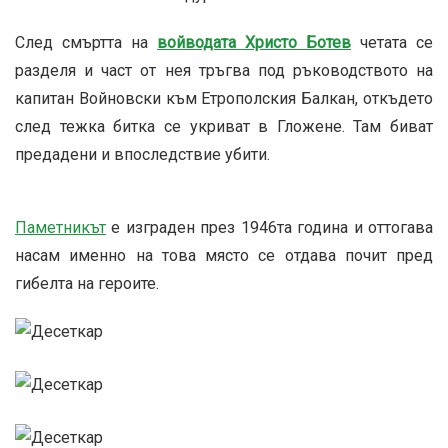
След смъртта на
войводата Христо Ботев
четата се
разделя и част от нея тръгва под ръководството на
капитан Войновски към Етрополския Балкан, откъдето
след тежка битка се укриват в Гложене. Там биват
предадени и впоследствие убити.
Паметникът
е изграден през 1946та година и оттогава
насам именно на това място се отдава почит пред
гибелта на героите.