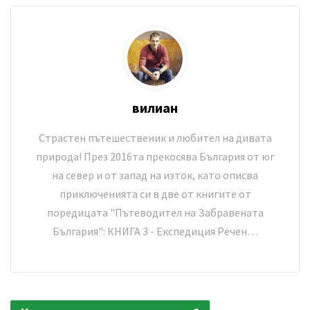
вилиан
Страстен пътешественик и любител на дивата
природа! През 2016та прекосява България от юг
на север и от запад на изток, като описва
приключенията си в две от книгите от
поредицата "Пътеводител на Забравената
България": КНИГА 3 - Експедиция Речен…