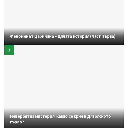
Феноменът Царичина – Цялата история (Част Първа)
Невероятна мистерия! Какво се крие в Дяволското
гърло?