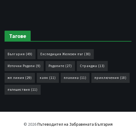
Тагове
България
(49)
Експедиция Железен път
(30)
Източни Родопи
(9)
Родопите
(27)
Странджа
(13)
жп линия
(29)
каяк
(11)
планина
(11)
приключения
(18)
пътешествия
(11)
© 2026
Пътеводител на Забравената България