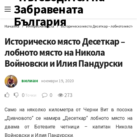
Начална
Интересни места
Историческо място Десеткар – лобното място 
Историческо място Десеткар –
лобното място на Никола
Войновски и Илия Пандурски
вилиан
ноември 19, 2020
0
0
273
Точки
Само на няколко километра от Черни Вит в посока
„Дивчовото“ се намира „Десеткар“ лобното място на
двама от Ботевите четници – капитан Никола
Войновски и Илия Пандурски.