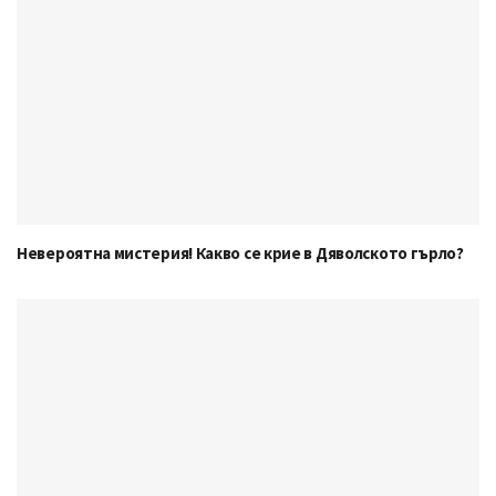
Невероятна мистерия! Какво се крие в Дяволското гърло?