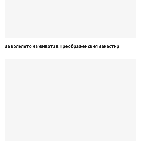
За колелото на живота в Преображенския манастир