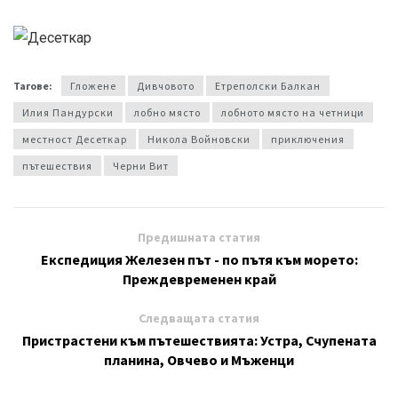
Тагове:
Гложене
Дивчовото
Етреполски Балкан
Илия Пандурски
лобно място
лобното място на четници
местност Десеткар
Никола Войновски
приключения
пътешествия
Черни Вит
Предишната статия
Експедиция Железен път - по пътя към морето:
Преждевременен край
Следващата статия
Пристрастени към пътешествията: Устра, Счупената
планина, Овчево и Мъженци