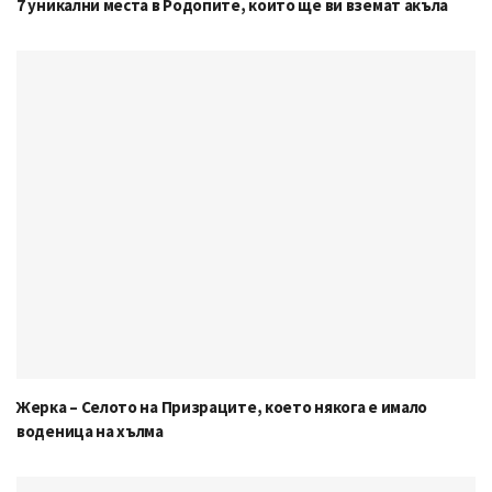
7 уникални места в Родопите, които ще ви вземат акъла
Жерка – Селото на Призраците, което някога е имало
воденица на хълма