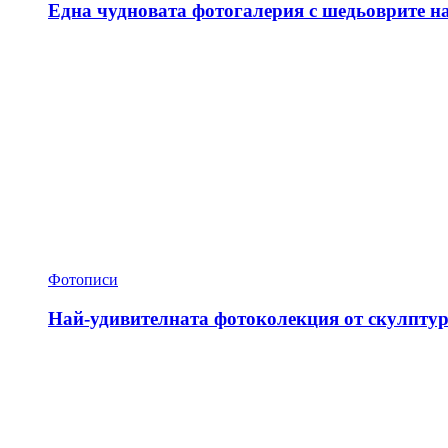
Една чудновата фотогалерия с шедьоврите н
Фотописи
Най-удивителната фотоколекция от скулптур