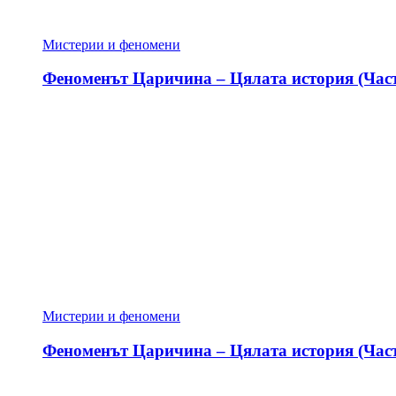
Мистерии и феномени
Феноменът Царичина – Цялата история (Част
Мистерии и феномени
Феноменът Царичина – Цялата история (Част