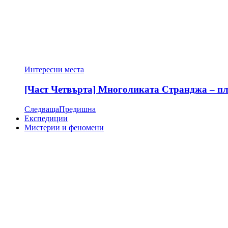
Интересни места
[Част Четвърта] Многоликата Странджа – пла
Следваща
Предишна
Експедиции
Мистерии и феномени