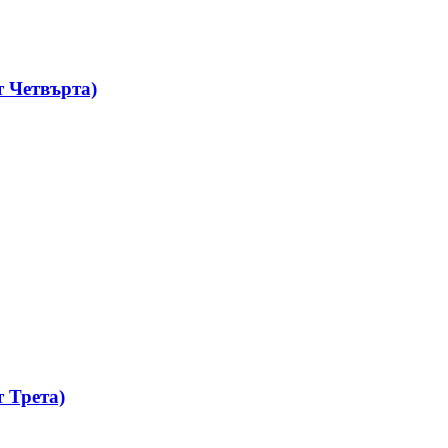
 Четвърта)
 Трета)