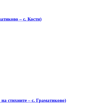
атиково – с. Кости)
на стихиите – с. Граматиково)