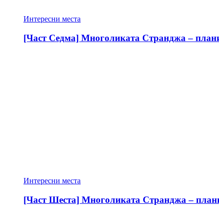
Интересни места
[Част Седма] Многоликата Странджа – планин
Интересни места
[Част Шеста] Многоликата Странджа – планин