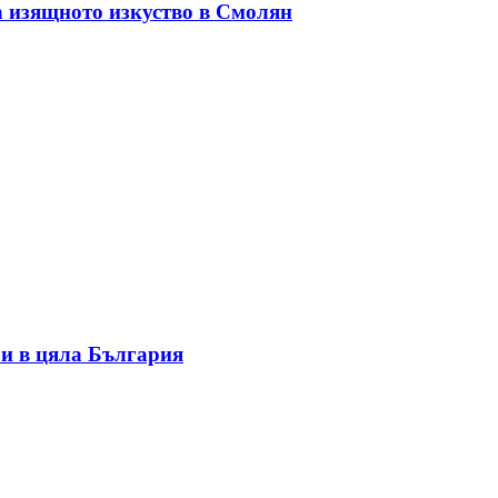
а изящното изкуство в Смолян
и в цяла България