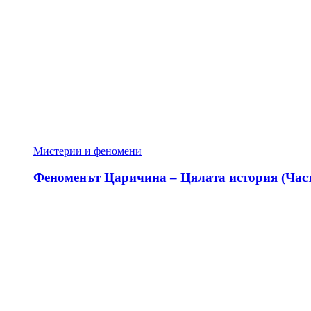
Мистерии и феномени
Феноменът Царичина – Цялата история (Част