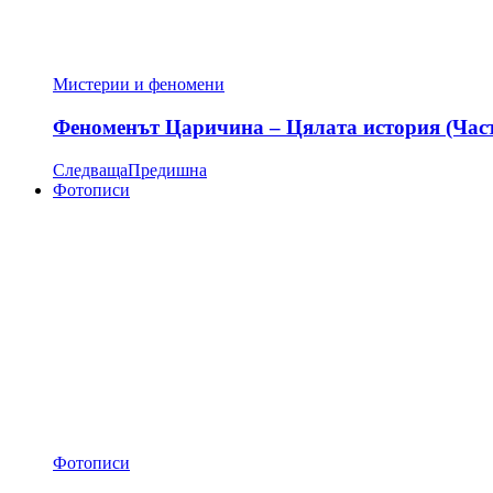
Мистерии и феномени
Феноменът Царичина – Цялата история (Час
Следваща
Предишна
Фотописи
Фотописи