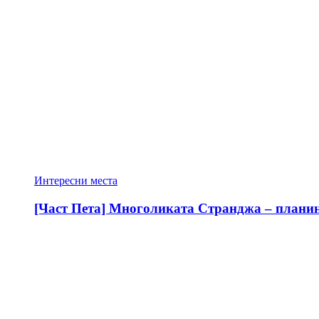
Интересни места
[Част Пета] Многоликата Странджа – планина