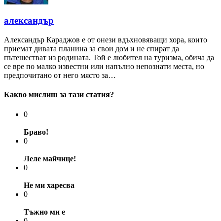
александър
Александър Караджов е от онези вдъхновяващи хора, които
приемат дивата планина за свои дом и не спират да
пътешестват из родината. Той е любител на туризма, обича да
се вре по малко известни или напълно непознати места, но
предпочитано от него място за…
Какво мислиш за тази статия?
0
Браво!
0
Леле майчице!
0
Не ми харесва
0
Тъжно ми е
0