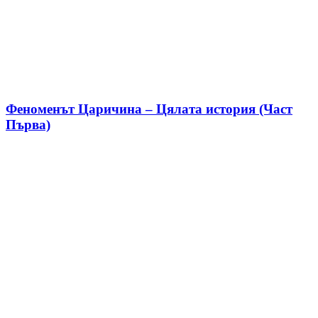
Феноменът Царичина – Цялата история (Част
Първа)