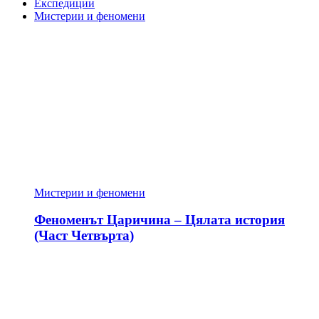
Експедиции
Мистерии и феномени
Мистерии и феномени
Феноменът Царичина – Цялата история
(Част Четвърта)