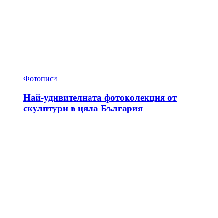
Фотописи
Най-удивителната фотоколекция от
скулптури в цяла България