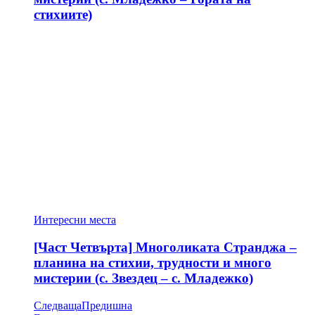
стихиите)
Интересни места
[Част Четвърта] Многоликата Странджа –
планина на стихии, трудности и много
мистерии (с. Звездец – с. Младежко)
Следваща
Предишна