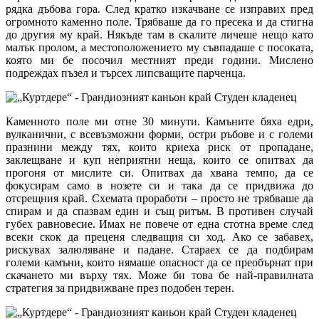
рядка дъбова гора. След кратко изкачване се изправих пред
огромното каменно поле. Трябваше да го пресека и да стигна
до другия му край. Някъде там в скалите личеше нещо като
малък пролом, а местоположението му съвпадаше с посоката,
която ми бе посочил местният преди години. Мислено
подреждах пъзел и търсех липсващите парченца.
Каменното поле ми отне 30 минути. Камъните бяха едри,
вулканични, с всевъзможни форми, остри ръбове и с големи
празнини между тях, които криеха риск от пропадане,
заклещване и куп неприятни неща, които се опитвах да
прогоня от мислите си. Опитвах да хвана темпо, да се
фокусирам само в нозете си и така да се придвижа до
отсрещния край. Схемата проработи – просто не трябваше да
спирам и да спазвам един и същ ритъм. В противен случай
губех равновесие. Имах не повече от една стотна време след
всеки скок да преценя следващия си ход. Ако се забавех,
рискувах залюляване и падане. Стараех се да подбирам
големи камъни, които нямаше опасност да се преобърнат при
скачането ми върху тях. Може би това бе най-правилната
стратегия за придвижване през подобен терен.