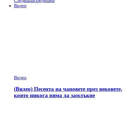
Следваща
Предишна
Видео
Видео
(Видео) Песента на чановете през вековете,
която никога няма да замлъкне