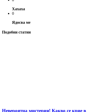
Хахаха
0
Ядосва ме
Подобни статии
Невероятна мистерия! Какво се крие в