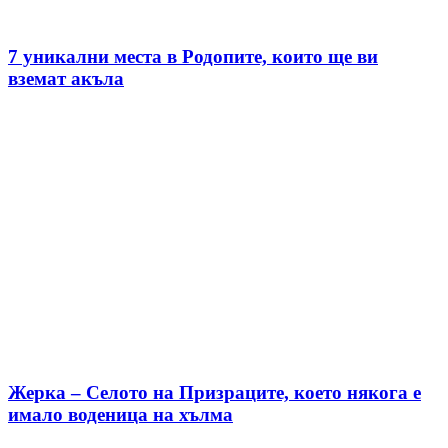
7 уникални места в Родопите, които ще ви
вземат акъла
Жерка – Селото на Призраците, което някога е
имало воденица на хълма