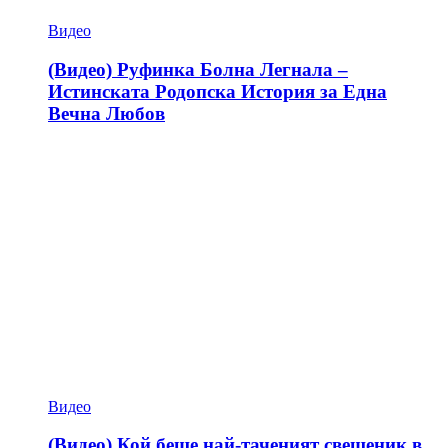
Видео
(Видео) Руфинка Болна Легнала –
Истинската Родопска История за Една
Вечна Любов
Видео
(Видео) Кой беше най-таченият свещеник в