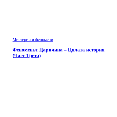
Мистерии и феномени
Феноменът Царичина – Цялата история
(Част Трета)