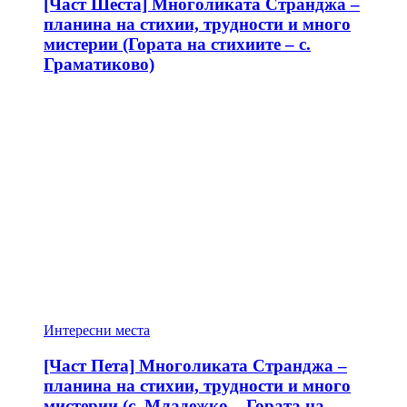
[Част Шеста] Многоликата Странджа –
планина на стихии, трудности и много
мистерии (Гората на стихиите – с.
Граматиково)
Интересни места
[Част Пета] Многоликата Странджа –
планина на стихии, трудности и много
мистерии (с. Младежко – Гората на