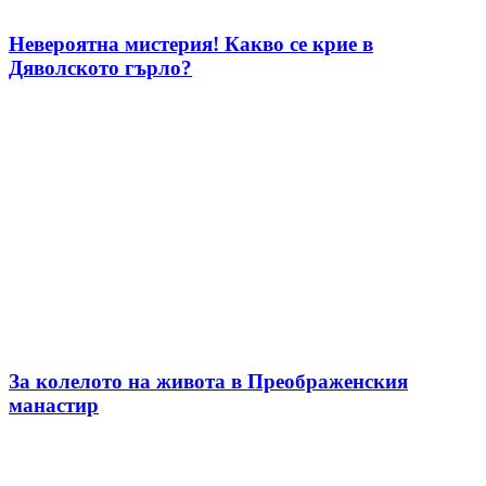
Невероятна мистерия! Какво се крие в
Дяволското гърло?
За колелото на живота в Преображенския
манастир