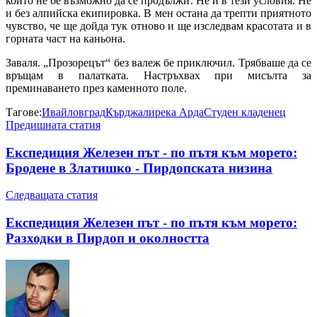
който не бе възможно да се продължи. Не и в тези условия. Не
и без алпийска екипировка. В мен остана да трепти приятното
чувство, че ще дойда тук отново и ще изследвам красотата и в
горната част на каньона.
Заваля. „Прозорецът“ без валеж бе приключил. Трябваше да се
връщам в палатката. Настръхвах при мисълта за
преминаването през каменното поле.
Тагове:
Ивайловград
Кърджали
река Арда
Студен кладенец
Предишната статия
Експедиция Железен път - по пътя към морето:
Бродене в Златишко - Пирдопската низина
Следващата статия
Експедиция Железен път - по пътя към морето:
Разходки в Пирдоп и околността