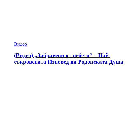
Видео
(Видео) „Забравени от небето“ – Най-
съкровената Изповед на Родопската Душа