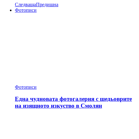
Следваща
Предишна
Фотописи
Фотописи
Една чудновата фотогалерия с шедьоврите
на изящното изкуство в Смолян