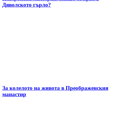
Дяволското гърло?
За колелото на живота в Преображенския
манастир