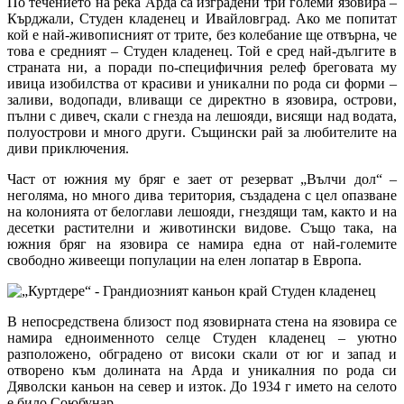
По течението на река Арда са изградени три големи язовира –
Кърджали, Студен кладенец и Ивайловград. Ако ме попитат
кой е най-живописният от трите, без колебание ще отвърна, че
това е средният – Студен кладенец. Той е сред най-дългите в
страната ни, а поради по-специфичния релеф бреговата му
ивица изобилства от красиви и уникални по рода си форми –
заливи, водопади, вливащи се директно в язовира, острови,
пълни с дивеч, скали с гнезда на лешояди, висящи над водата,
полуострови и много други. Същински рай за любителите на
диви приключения.
Част от южния му бряг е зает от резерват „Вълчи дол“ –
неголяма, но много дива територия, създадена с цел опазване
на колонията от белоглави лешояди, гнездящи там, както и на
десетки растителни и животински видове. Също така, на
южния бряг на язовира се намира една от най-големите
свободно живеещи популации на елен лопатар в Европа.
В непосредствена близост под язовирната стена на язовира се
намира едноименното селце Студен кладенец – уютно
разположено, обградено от високи скали от юг и запад и
отворено към долината на Арда и уникалния по рода си
Дяволски каньон на север и изток. До 1934 г името на селото
е било Союбунар.