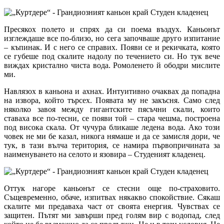
Пресякох полето и спрях да си поема въздух. Каньонът
изглеждаше все по-близо, но сега започваше друго изпитание
– къпинак. И с него се справих. Появи се и рекичката, която
се губеше под скалите надолу по течението си. Но тук вече
виждах кристално чиста вода. Ромоленето й ободри мислите
ми.
Навлязох в каньона и ахнах. Интуитивно очаквах да попадна
на извора, който търсех. Появата му не закъсня. Само след
няколко завоя между гигантските пясъчни скали, които
ставаха все по-тесни, се появи той – стара чешма, построена
под висока скала. От чучура бликаше ледена вода. Ако този
човек не ми бе казал, никога нямаше и да се замисля дори, че
тук, в тази вълча територия, се намира първопричината за
наименуването на селото и язовира – Студеният кладенец.
Оттук нагоре каньонът се стесни още по-страховито.
Същевременно, обаче, изпитвах някакво спокойствие. Сякаш
скалите ми предаваха част от своята енергия. Чувствах се
защитен. Пътят ми завърши пред голям вир с водопад, след