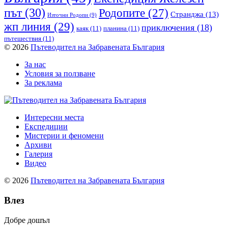
път
(30)
Родопите
(27)
Странджа
(13)
Източни Родопи
(9)
жп линия
(29)
приключения
(18)
каяк
(11)
планина
(11)
пътешествия
(11)
© 2026
Пътеводител на Забравената България
За нас
Условия за ползване
За реклама
Интересни места
Експедиции
Мистерии и феномени
Архиви
Галерия
Видео
© 2026
Пътеводител на Забравената България
Влез
Добре дошъл