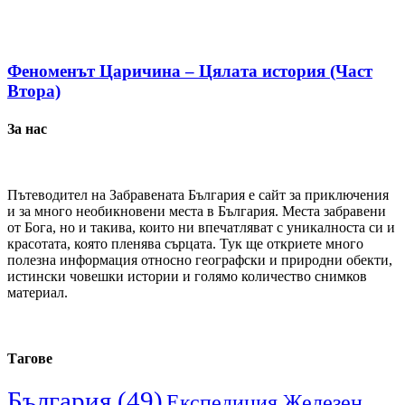
Феноменът Царичина – Цялата история (Част
Втора)
За нас
Пътеводител на Забравената България е сайт за приключения
и за много необикновени места в България. Места забравени
от Бога, но и такива, които ни впечатляват с уникалноста си и
красотата, която пленява сърцата. Тук ще откриете много
полезна информация относно географски и природни обекти,
истински човешки истории и голямо количество снимков
материал.
Тагове
България
(49)
Експедиция Железен