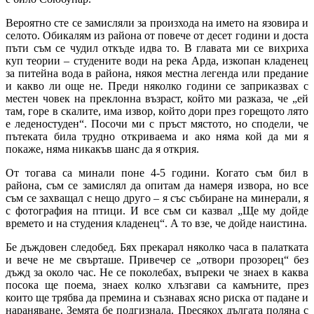
Вероятно сте се замисляли за произхода на името на язовира и
селото. Обикалям из района от повече от десет години и доста
пъти съм се чудил откъде идва то. В главата ми се вихриха
куп теории – студените води на река Арда, изкопан кладенец
за питейна вода в района, някоя местна легенда или предание
и какво ли още не. Преди няколко години се заприказвах с
местен човек на преклонна възраст, който ми разказа, че „ей
там, горе в скалите, има извор, който дори през горещото лято
е леденостуден“. Посочи ми с пръст мястото, но сподели, че
пътеката била трудно откриваема и ако няма кой да ми я
покаже, няма никакъв шанс да я открия.
От тогава са минали поне 4-5 години. Когато съм бил в
района, съм се замислял да опитам да намеря извора, но все
съм се захващал с нещо друго – я със събиране на минерали, я
с фотография на птици. И все съм си казвал „Ще му дойде
времето и на студения кладенец“. А то взе, че дойде наистина.
Бе дъждовен следобед. Бях прекарал няколко часа в палатката
и вече не ме свърташе. Привечер се „отвори прозорец“ без
дъжд за около час. Не се поколебах, въпреки че знаех в каква
посока ще поема, знаех колко хлъзгави са камъните, през
които ще трябва да премина и съзнавах ясно риска от падане и
нараняване. Земята бе подгизнала. Пресякох дългата поляна с