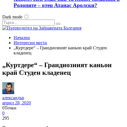
Родопите – отец Атанас Аролски?
Dark mode
Начална
Интересни места
„Куртдере“ – Грандиозният каньон край Студен
кладенец
„Куртдере“ – Грандиозният каньон
край Студен кладенец
александър
април 28, 2020
0
Точки
0
295