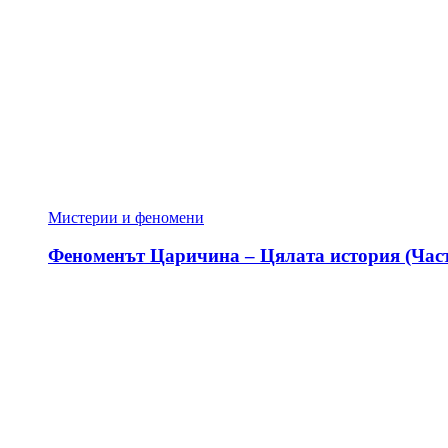
Мистерии и феномени
Феноменът Царичина – Цялата история (Част