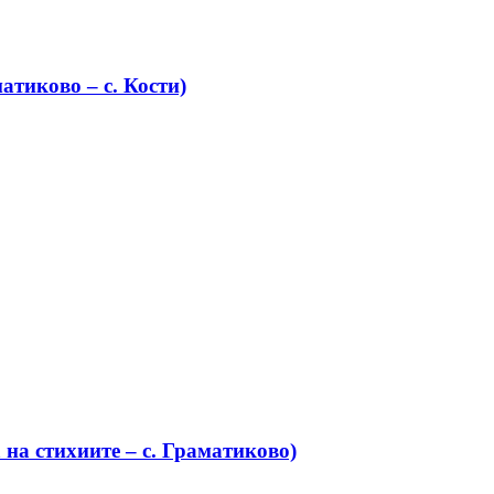
атиково – с. Кости)
на стихиите – с. Граматиково)