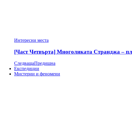
Интересни места
[Част Четвърта] Многоликата Странджа – пла
Следваща
Предишна
Експедиции
Мистерии и феномени