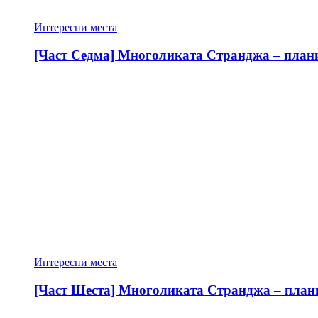
Интересни места
[Част Седма] Многоликата Странджа – планин
Интересни места
[Част Шеста] Многоликата Странджа – планин