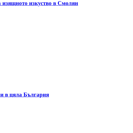
а изящното изкуство в Смолян
и в цяла България