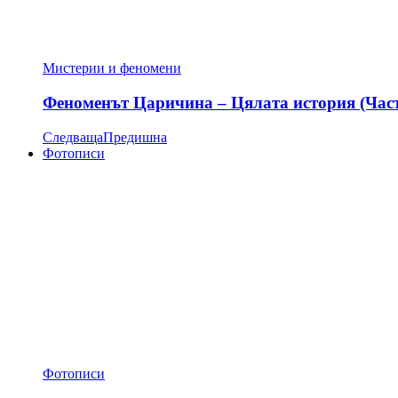
Мистерии и феномени
Феноменът Царичина – Цялата история (Час
Следваща
Предишна
Фотописи
Фотописи