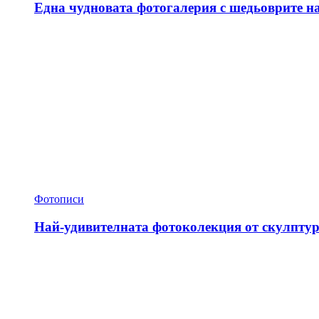
Една чудновата фотогалерия с шедьоврите н
Фотописи
Най-удивителната фотоколекция от скулптур