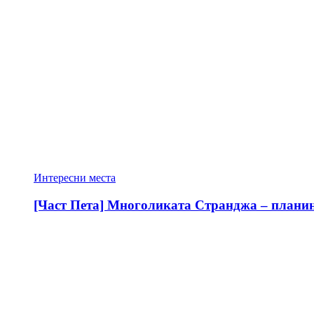
Интересни места
[Част Пета] Многоликата Странджа – планина