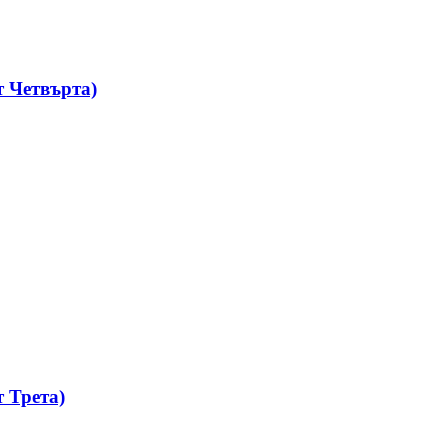
 Четвърта)
 Трета)