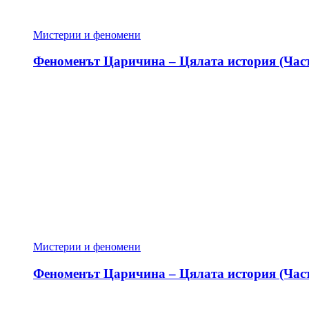
Мистерии и феномени
Феноменът Царичина – Цялата история (Част
Мистерии и феномени
Феноменът Царичина – Цялата история (Част