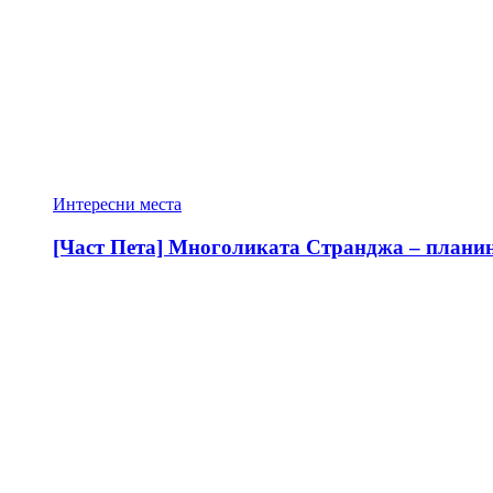
Интересни места
[Част Пета] Многоликата Странджа – планина