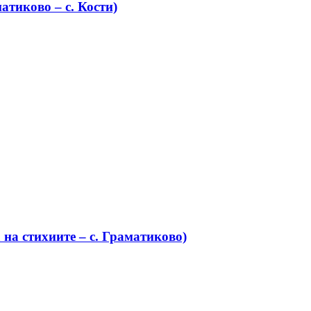
атиково – с. Кости)
на стихиите – с. Граматиково)