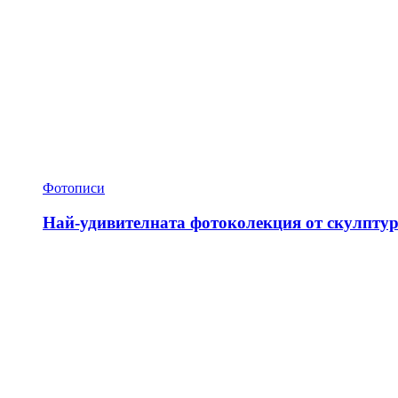
Фотописи
Най-удивителната фотоколекция от скулптур