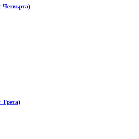
 Четвърта)
 Трета)