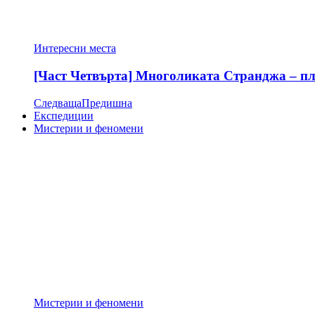
Интересни места
[Част Четвърта] Многоликата Странджа – пла
Следваща
Предишна
Експедиции
Мистерии и феномени
Мистерии и феномени