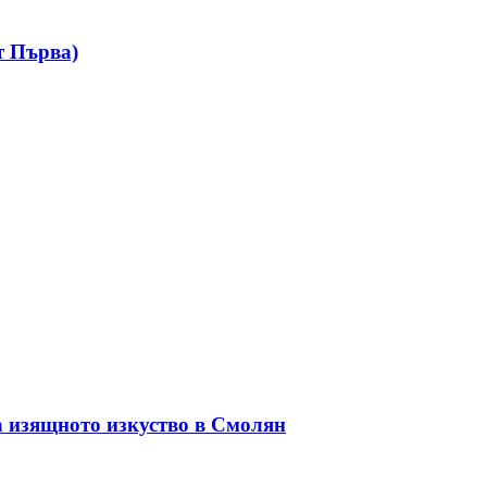
т Първа)
а изящното изкуство в Смолян