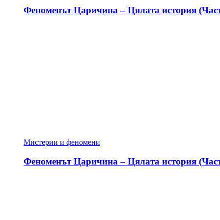
Феноменът Царичина – Цялата история (Част
Мистерии и феномени
Феноменът Царичина – Цялата история (Част