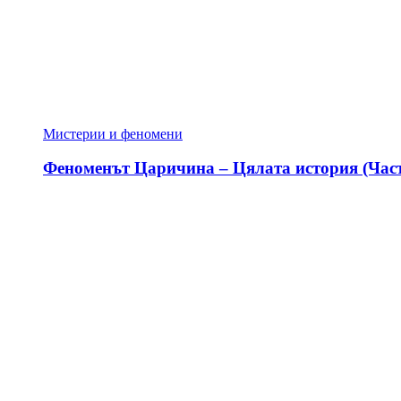
Мистерии и феномени
Феноменът Царичина – Цялата история (Част