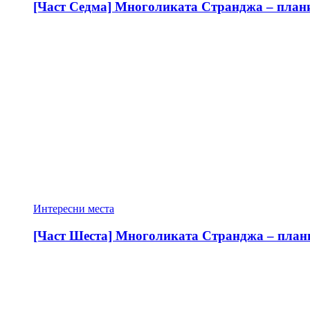
[Част Седма] Многоликата Странджа – планин
Интересни места
[Част Шеста] Многоликата Странджа – планин