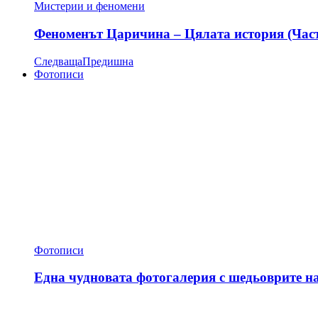
Мистерии и феномени
Феноменът Царичина – Цялата история (Час
Следваща
Предишна
Фотописи
Фотописи
Една чудновата фотогалерия с шедьоврите н