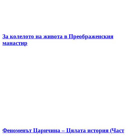
За колелото на живота в Преображенския
манастир
Феноменът Царичина – Цялата история (Част