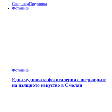
Следваща
Предишна
Фотописи
Фотописи
Една чудновата фотогалерия с шедьоврите
на изящното изкуство в Смолян