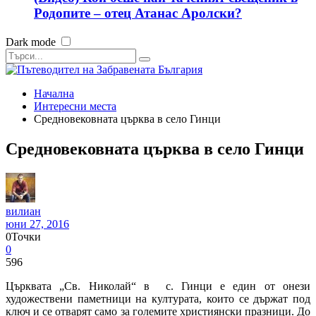
Родопите – отец Атанас Аролски?
Dark mode
Начална
Интересни места
Средновековната църква в село Гинци
Средновековната църква в село Гинци
вилиан
юни 27, 2016
0
Точки
0
596
Църквата „Св. Николай“ в с. Гинци е един от онези
художествени паметници на културата, които се държат под
ключ и се отварят само за големите християнски празници. До