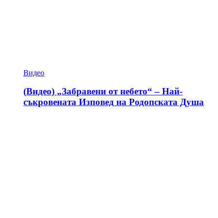
Видео
(Видео) „Забравени от небето“ – Най-
съкровената Изповед на Родопската Душа