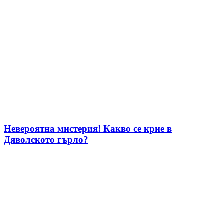
Невероятна мистерия! Какво се крие в
Дяволското гърло?