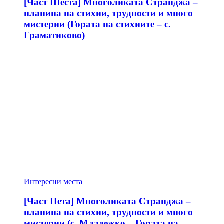
[Част Шеста] Многоликата Странджа –
планина на стихии, трудности и много
мистерии (Гората на стихиите – с.
Граматиково)
Интересни места
[Част Пета] Многоликата Странджа –
планина на стихии, трудности и много
мистерии (с. Младежко – Гората на