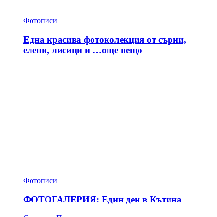
Фотописи
Една красива фотоколекция от сърни,
елени, лисици и …още нещо
Фотописи
ФОТОГАЛЕРИЯ: Един ден в Кътина