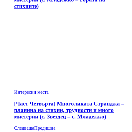
стихиите)
Интересни места
[Част Четвърта] Многоликата Странджа –
планина на стихии, трудности и много
мистерии (с. Звездец – с. Младежко)
Следваща
Предишна