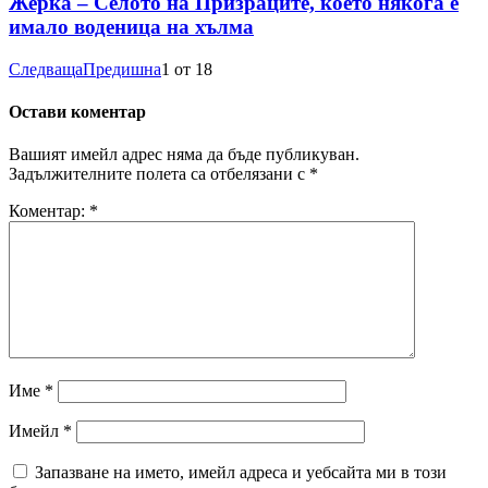
Жерка – Селото на Призраците, което някога е
имало воденица на хълма
Следваща
Предишна
1
от
18
Остави коментар
Вашият имейл адрес няма да бъде публикуван.
Задължителните полета са отбелязани с
*
Коментар:
*
Име
*
Имейл
*
Запазване на името, имейл адреса и уебсайта ми в този