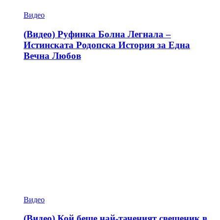
Видео
(Видео) Руфинка Болна Легнала –
Истинската Родопска История за Една
Вечна Любов
Видео
(Видео) Кой беше най-таченият свещеник в