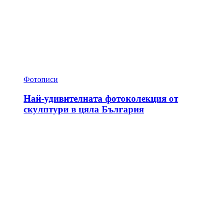
Фотописи
Най-удивителната фотоколекция от
скулптури в цяла България