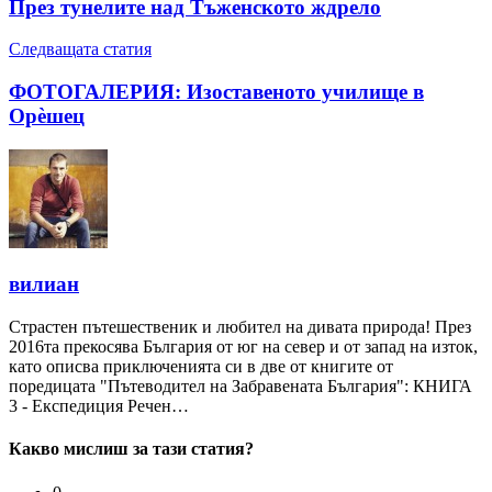
През тунелите над Тъженското ждрело
Следващата статия
ФОТОГАЛЕРИЯ: Изоставеното училище в
Орѐшец
вилиан
Страстен пътешественик и любител на дивата природа! През
2016та прекосява България от юг на север и от запад на изток,
като описва приключенията си в две от книгите от
поредицата "Пътеводител на Забравената България": КНИГА
3 - Експедиция Речен…
Какво мислиш за тази статия?