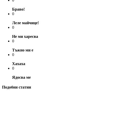
0
Браво!
0
Леле майчице!
0
Не ми харесва
0
Тъжно ми е
0
Хахаха
0
Ядосва ме
Подобни статии