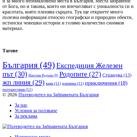
и за много необикновени места в България. Места забравени
от Бога, но и такива, които ни впечатляват с уникалноста си и
красотата, която пленява сърцата. Тук ще откриете много
полезна информация относно географски и природни обекти,
истински човешки истории и голямо количество снимков
материал.
Тагове
България
(49)
Експедиция Железен
път
(30)
Родопите
(27)
Странджа
(13)
Източни Родопи
(9)
жп линия
(29)
приключения
(18)
каяк
(11)
планина
(11)
пътешествия
(11)
© 2026
Пътеводител на Забравената България
За нас
Условия за ползване
За реклама
Интересни места