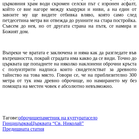
църковния храм води скромен селски път с изронен асфалт,
който се вие нагоре между къщурки и ниви, а на един от
завоите му ще видите отбивка вляво, която само след
петдесетина метра ви отвежда до руините на стара постройка.
Съвсем до нея, но от другата страна на пътя, се намира и
Божият дом.
Въпреки че вратата е заключена и няма как да разгледате във
вътрешността, покрай сградата има какво да се види. Точно до
църквата ще попаднете на няколко наклонени оброчни кръста
с полуизтрити надписа които свидетелстват за древното
тайнство на това място. Говори се, че на приблизително 300
метра от тук има древно оброчище, но намирането му без
помощта на местен човек е абсолютно невъзможно.
Тагове:
оброчище
паметник на културата
село
Гинци
църква
Църквата “Св. Николай”
Предишната статия