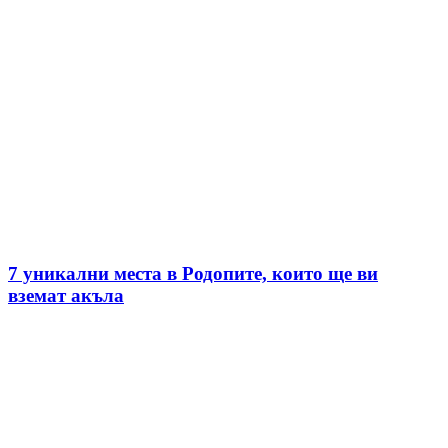
7 уникални места в Родопите, които ще ви
вземат акъла