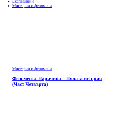
Експедиции
Мистерии и феномени
Мистерии и феномени
Феноменът Царичина – Цялата история
(Част Четвърта)