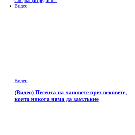
Следваща
Предишна
Видео
Видео
(Видео) Песента на чановете през вековете,
която никога няма да замлъкне