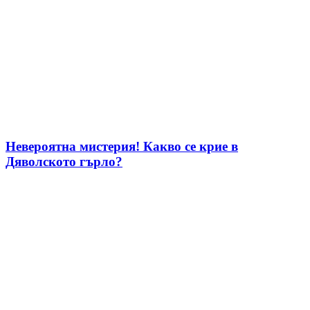
Невероятна мистерия! Какво се крие в
Дяволското гърло?