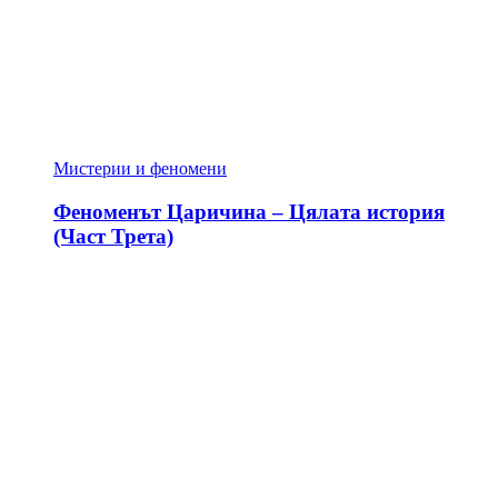
Мистерии и феномени
Феноменът Царичина – Цялата история
(Част Трета)