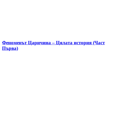
Феноменът Царичина – Цялата история (Част
Първа)