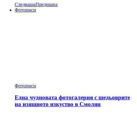
Следваща
Предишна
Фотописи
Фотописи
Една чудновата фотогалерия с шедьоврите
на изящното изкуство в Смолян