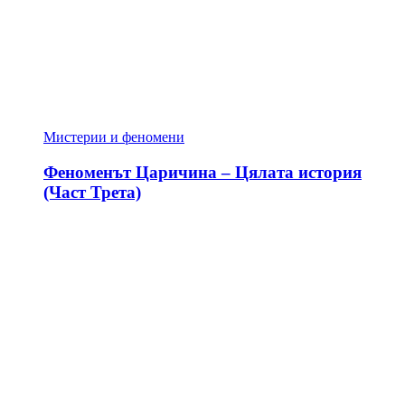
Мистерии и феномени
Феноменът Царичина – Цялата история
(Част Трета)