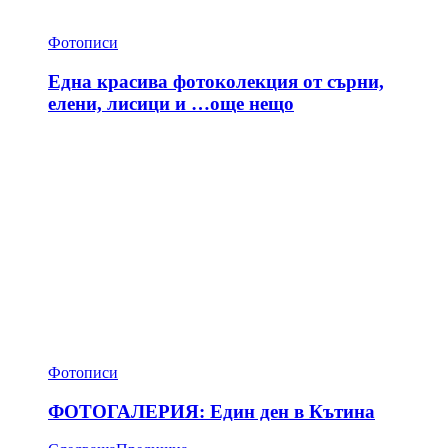
Фотописи
Една красива фотоколекция от сърни,
елени, лисици и …още нещо
Фотописи
ФОТОГАЛЕРИЯ: Един ден в Кътина