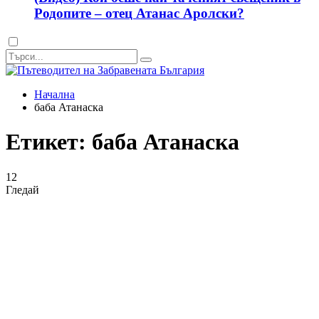
Родопите – отец Атанас Аролски?
Dark
mode
Начална
баба Атанаска
Етикет:
баба Атанаска
12
Гледай