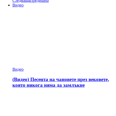
Следваща
Предишна
Видео
Видео
(Видео) Песента на чановете през вековете,
която никога няма да замлъкне