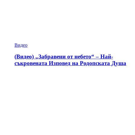
Видео
(Видео) „Забравени от небето“ – Най-
съкровената Изповед на Родопската Душа