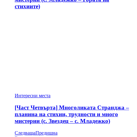
стихиите)
Интересни места
[Част Четвърта] Многоликата Странджа –
планина на стихии, трудности и много
мистерии (с. Звездец – с. Младежко)
Следваща
Предишна