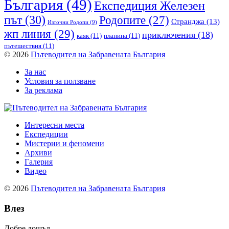
България
(49)
Експедиция Железен
път
(30)
Родопите
(27)
Странджа
(13)
Източни Родопи
(9)
жп линия
(29)
приключения
(18)
каяк
(11)
планина
(11)
пътешествия
(11)
© 2026
Пътеводител на Забравената България
За нас
Условия за ползване
За реклама
Интересни места
Експедиции
Мистерии и феномени
Архиви
Галерия
Видео
© 2026
Пътеводител на Забравената България
Влез
Добре дошъл