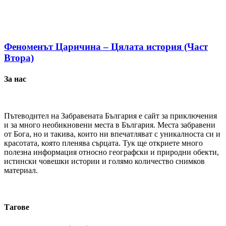
Феноменът Царичина – Цялата история (Част
Втора)
За нас
Пътеводител на Забравената България е сайт за приключения
и за много необикновени места в България. Места забравени
от Бога, но и такива, които ни впечатляват с уникалноста си и
красотата, която пленява сърцата. Тук ще откриете много
полезна информация относно географски и природни обекти,
истински човешки истории и голямо количество снимков
материал.
Тагове