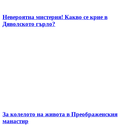
Невероятна мистерия! Какво се крие в
Дяволското гърло?
За колелото на живота в Преображенския
манастир