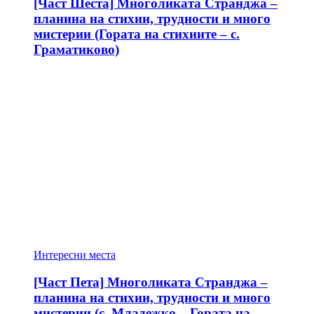
[Част Шеста] Многоликата Странджа –
планина на стихии, трудности и много
мистерии (Гората на стихиите – с.
Граматиково)
Интересни места
[Част Пета] Многоликата Странджа –
планина на стихии, трудности и много
мистерии (с. Младежко – Гората на