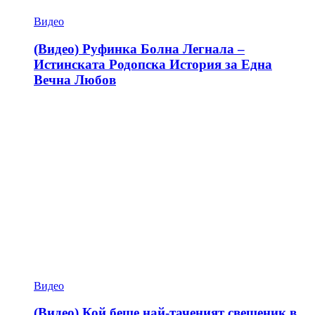
Видео
(Видео) Руфинка Болна Легнала –
Истинската Родопска История за Една
Вечна Любов
Видео
(Видео) Кой беше най-таченият свещеник в