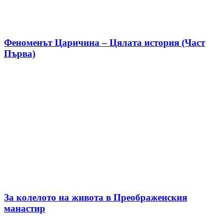
Феноменът Царичина – Цялата история (Част
Първа)
За колелото на живота в Преображенския
манастир