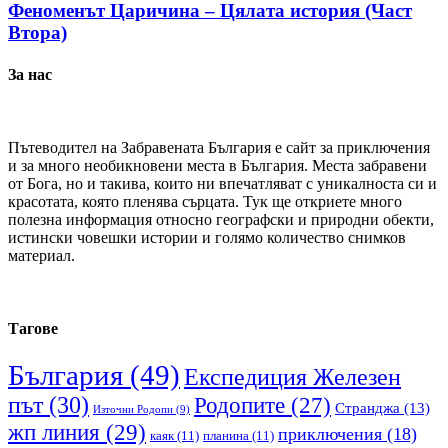
Феноменът Царичина – Цялата история (Част
Втора)
За нас
Пътеводител на Забравената България е сайт за приключения
и за много необикновени места в България. Места забравени
от Бога, но и такива, които ни впечатляват с уникалноста си и
красотата, която пленява сърцата. Тук ще откриете много
полезна информация относно географски и природни обекти,
истински човешки истории и голямо количество снимков
материал.
Тагове
България
(49)
Експедиция Железен
път
(30)
Родопите
(27)
Странджа
(13)
Източни Родопи
(9)
жп линия
(29)
приключения
(18)
каяк
(11)
планина
(11)