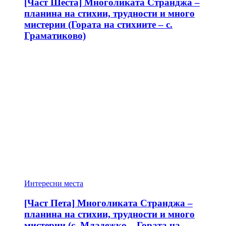
[Част Шеста] Многоликата Странджа –
планина на стихии, трудности и много
мистерии (Гората на стихиите – с.
Граматиково)
Интересни места
[Част Пета] Многоликата Странджа –
планина на стихии, трудности и много
мистерии (с. Младежко – Гората на