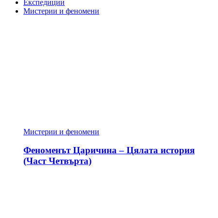
Експедиции
Мистерии и феномени
Мистерии и феномени
Феноменът Царичина – Цялата история
(Част Четвърта)