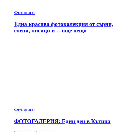
Фотописи
Една красива фотоколекция от сърни,
елени, лисици и …още нещо
Фотописи
ФОТОГАЛЕРИЯ: Един ден в Кътина