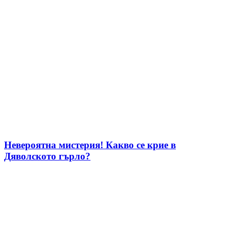
Невероятна мистерия! Какво се крие в
Дяволското гърло?