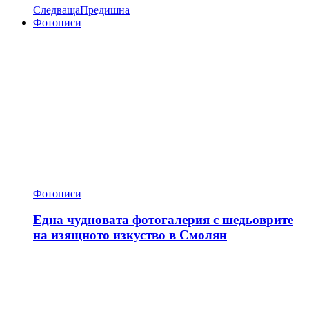
Следваща
Предишна
Фотописи
Фотописи
Една чудновата фотогалерия с шедьоврите
на изящното изкуство в Смолян