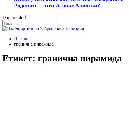
Родопите – отец Атанас Аролски?
Dark mode
Начална
гранична пирамида
Етикет:
гранична пирамида