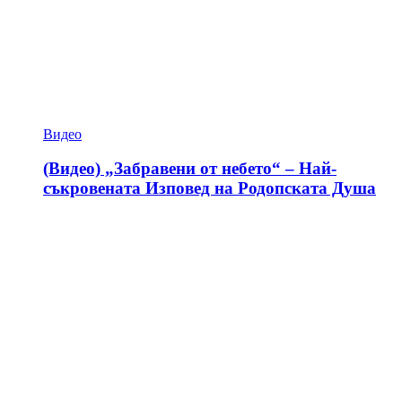
Видео
(Видео) „Забравени от небето“ – Най-
съкровената Изповед на Родопската Душа