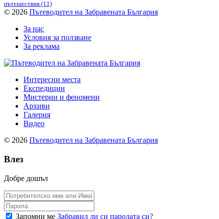
пътешествия
(11)
© 2026
Пътеводител на Забравената България
За нас
Условия за ползване
За реклама
Интересни места
Експедиции
Мистерии и феномени
Архиви
Галерия
Видео
© 2026
Пътеводител на Забравената България
Влез
Добре дошъл
Запомни ме
Забравил ли си паролата си?