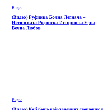
Видео
(Видео) Руфинка Болна Легнала –
Истинската Родопска История за Една
Вечна Любов
Видео
(Видео) Кой беше най-таченият свещеник в