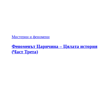
Мистерии и феномени
Феноменът Царичина – Цялата история
(Част Трета)