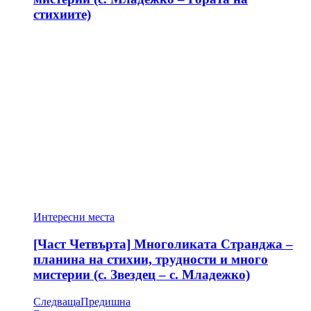
стихиите)
Интересни места
[Част Четвърта] Многоликата Странджа –
планина на стихии, трудности и много
мистерии (с. Звездец – с. Младежко)
Следваща
Предишна