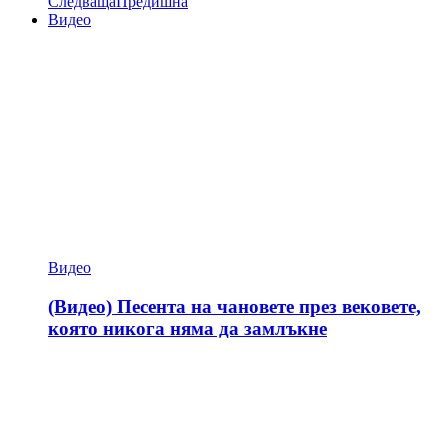
Следваща
Предишна
Видео
Видео
(Видео) Песента на чановете през вековете,
която никога няма да замлъкне