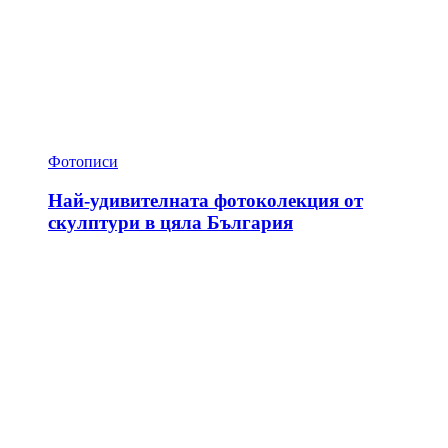
Фотописи
Най-удивителната фотоколекция от
скулптури в цяла България