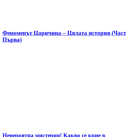
Феноменът Царичина – Цялата история (Част
Първа)
Невероятна мистерия! Какво се крие в