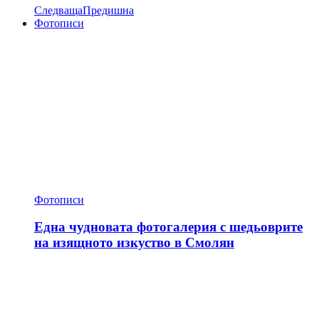
Следваща
Предишна
Фотописи
Фотописи
Една чудновата фотогалерия с шедьоврите
на изящното изкуство в Смолян