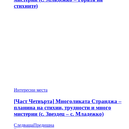
стихиите)
Интересни места
[Част Четвърта] Многоликата Странджа –
планина на стихии, трудности и много
мистерии (с. Звездец – с. Младежко)
Следваща
Предишна