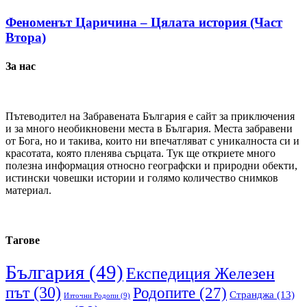
Феноменът Царичина – Цялата история (Част
Втора)
За нас
Пътеводител на Забравената България е сайт за приключения
и за много необикновени места в България. Места забравени
от Бога, но и такива, които ни впечатляват с уникалноста си и
красотата, която пленява сърцата. Тук ще откриете много
полезна информация относно географски и природни обекти,
истински човешки истории и голямо количество снимков
материал.
Тагове
България
(49)
Експедиция Железен
път
(30)
Родопите
(27)
Странджа
(13)
Източни Родопи
(9)