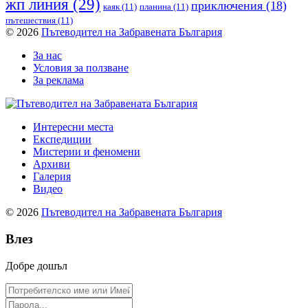
жп линия
(29)
приключения
(18)
каяк
(11)
планина
(11)
пътешествия
(11)
© 2026
Пътеводител на Забравената България
За нас
Условия за ползване
За реклама
Интересни места
Експедиции
Мистерии и феномени
Архиви
Галерия
Видео
© 2026
Пътеводител на Забравената България
Влез
Добре дошъл