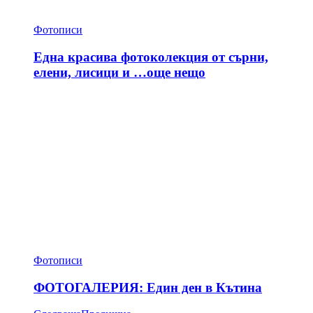
Фотописи
Една красива фотоколекция от сърни,
елени, лисици и …още нещо
Фотописи
ФОТОГАЛЕРИЯ: Един ден в Кътина