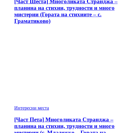
[Част Шеста] Многоликата Странджа –
планина на стихии, трудности и много
мистерии (Гората на стихиите – с.
Граматиково)
Интересни места
[Част Пета] Многоликата Странджа –
планина на стихии, трудности и много
мистерии (с. Младежко – Гората на