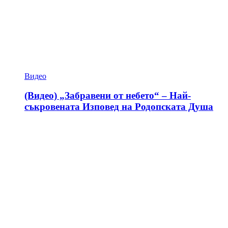
Видео
(Видео) „Забравени от небето“ – Най-
съкровената Изповед на Родопската Душа