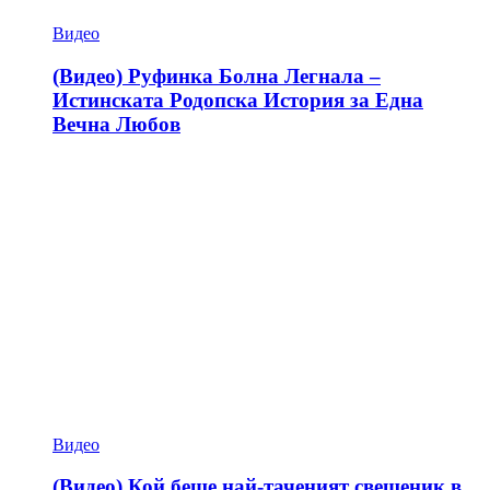
Видео
(Видео) Руфинка Болна Легнала –
Истинската Родопска История за Една
Вечна Любов
Видео
(Видео) Кой беше най-таченият свещеник в