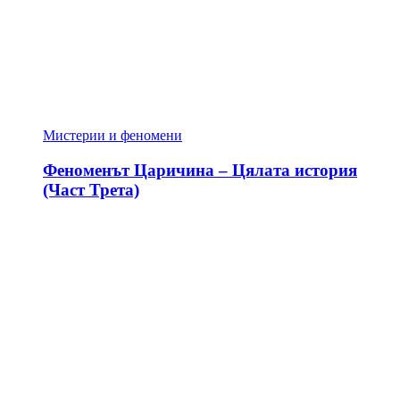
Мистерии и феномени
Феноменът Царичина – Цялата история
(Част Трета)