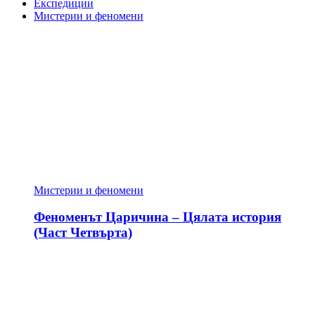
Експедиции
Мистерии и феномени
Мистерии и феномени
Феноменът Царичина – Цялата история
(Част Четвърта)