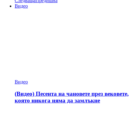
Следваща
Предишна
Видео
Видео
(Видео) Песента на чановете през вековете,
която никога няма да замлъкне