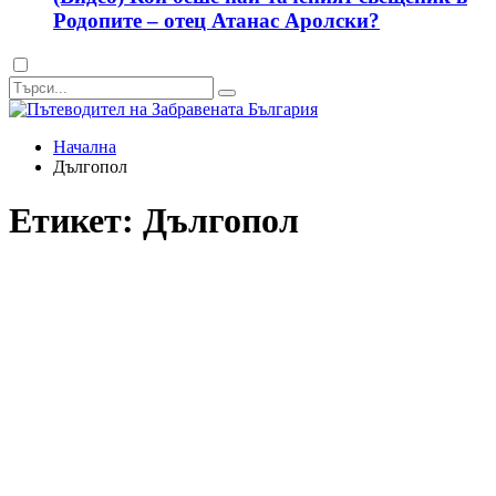
Родопите – отец Атанас Аролски?
Dark
mode
Начална
Дългопол
Етикет:
Дългопол