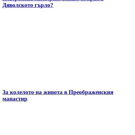
Дяволското гърло?
За колелото на живота в Преображенския
манастир