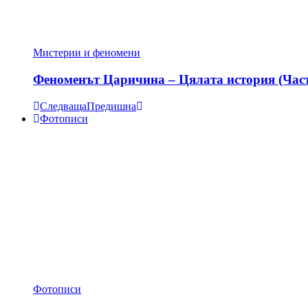
Мистерии и феномени
Феноменът Царичина – Цялата история (Час
Следваща
Предишна
Фотописи
Фотописи