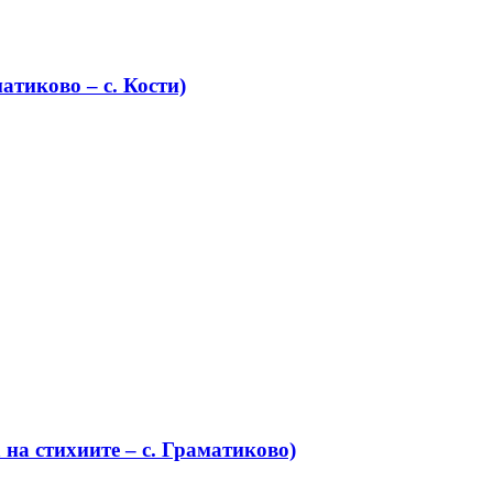
атиково – с. Кости)
на стихиите – с. Граматиково)