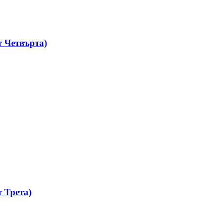
 Четвърта)
 Трета)