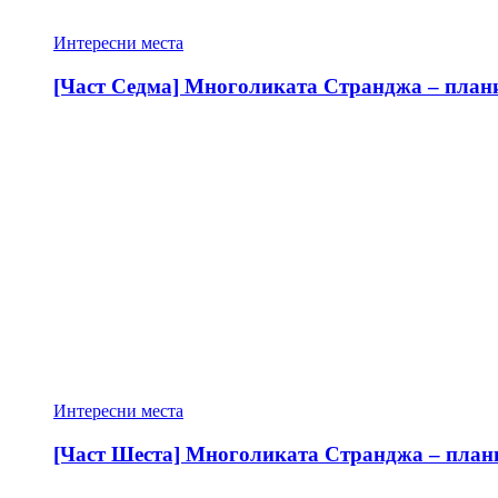
Интересни места
[Част Седма] Многоликата Странджа – планин
Интересни места
[Част Шеста] Многоликата Странджа – планин