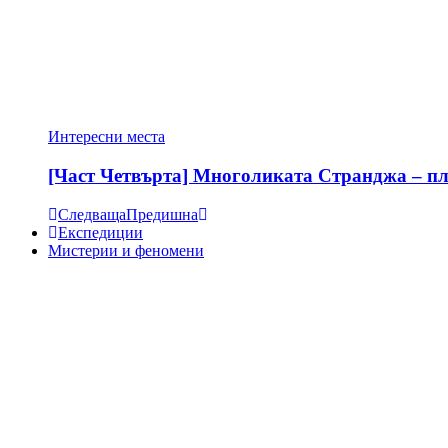
Интересни места
[Част Четвърта] Многоликата Странджа – пла
Следваща
Предишна
Експедиции
Мистерии и феномени