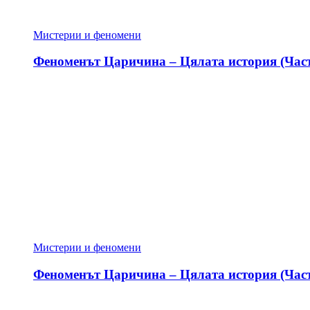
Мистерии и феномени
Феноменът Царичина – Цялата история (Част
Мистерии и феномени
Феноменът Царичина – Цялата история (Част