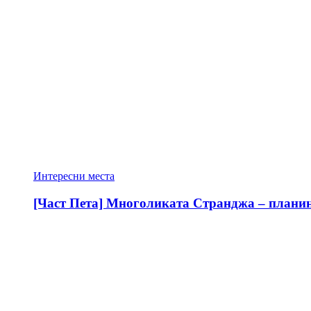
Интересни места
[Част Пета] Многоликата Странджа – планина