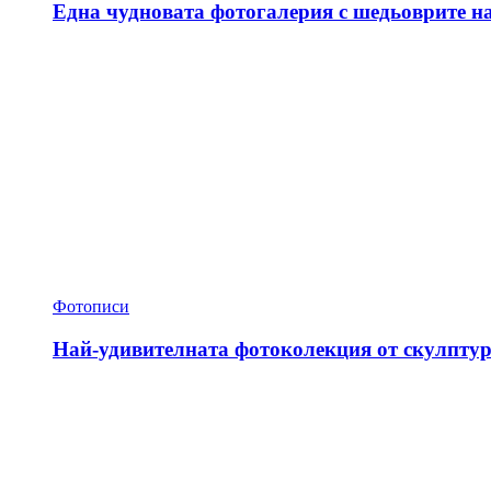
Една чудновата фотогалерия с шедьоврите н
Фотописи
Най-удивителната фотоколекция от скулптур