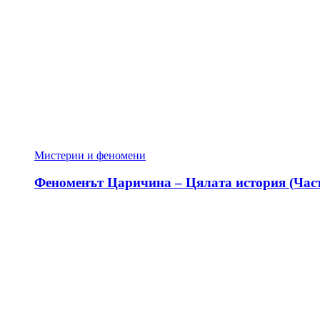
Мистерии и феномени
Феноменът Царичина – Цялата история (Част