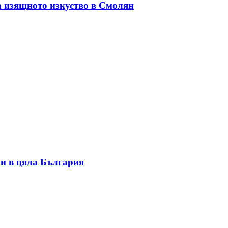
а изящното изкуство в Смолян
и в цяла България