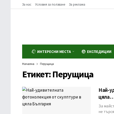
За нас
Условия за ползване
За реклама
ИНТЕРЕСНИ МЕСТА
ЕКСПЕДИЦИИ
Начална
Перущица
Етикет:
Перущица
Най-у
цяла
За майс
не търс