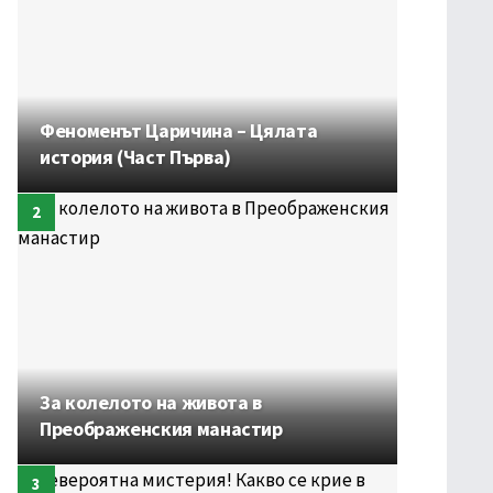
Феноменът Царичина – Цялата
история (Част Първа)
За колелото на живота в
Преображенския манастир