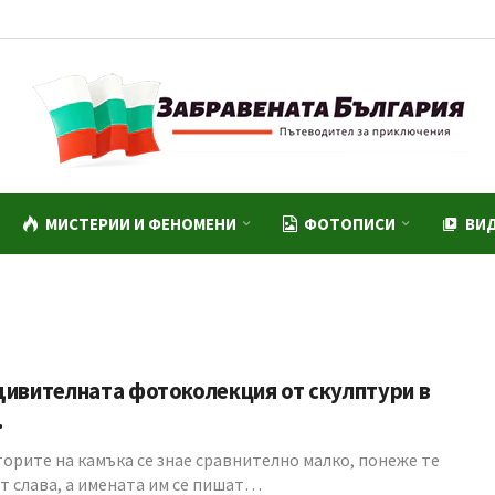
МИСТЕРИИ И ФЕНОМЕНИ
ФОТОПИСИ
ВИ
дивителната фотоколекция от скулптури в
…
торите на камъка се знае сравнително малко, понеже те
ят слава, а имената им се пишат…