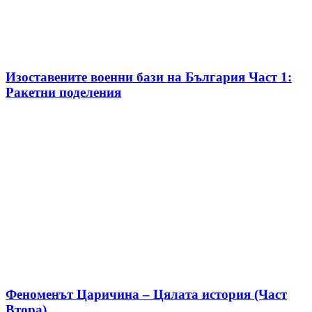
Изоставените военни бази на България Част 1:
Ракетни поделения
Феноменът Царичина – Цялата история (Част
Втора)