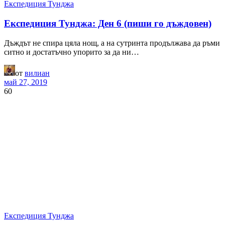
Експедиция Тунджа
Експедиция Тунджа: Ден 6 (пиши го дъждовен)
Дъждът не спира цяла нощ, а на сутринта продължава да ръми
ситно и достатъчно упорито за да ни…
от
вилиан
май 27, 2019
60
Експедиция Тунджа