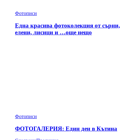
Фотописи
Една красива фотоколекция от сърни,
елени, лисици и …още нещо
Фотописи
ФОТОГАЛЕРИЯ: Един ден в Кътина