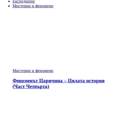
Експедиции
Мистерии и феномени
Мистерии и феномени
Феноменът Царичина – Цялата история
(Част Четвърта)