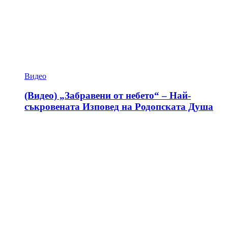
Видео
(Видео) „Забравени от небето“ – Най-
съкровената Изповед на Родопската Душа