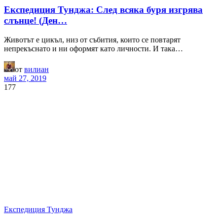
Експедиция Тунджа: След всяка буря изгрява
слънце! (Ден…
Животът е цикъл, низ от събития, които се повтарят
непрекъснато и ни оформят като личности. И така…
от
вилиан
май 27, 2019
177
Експедиция Тунджа