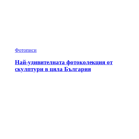
Фотописи
Най-удивителната фотоколекция от
скулптури в цяла България