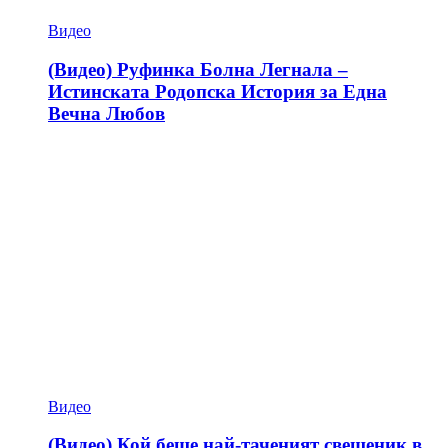
Видео
(Видео) Руфинка Болна Легнала –
Истинската Родопска История за Една
Вечна Любов
Видео
(Видео) Кой беше най-таченият свещеник в