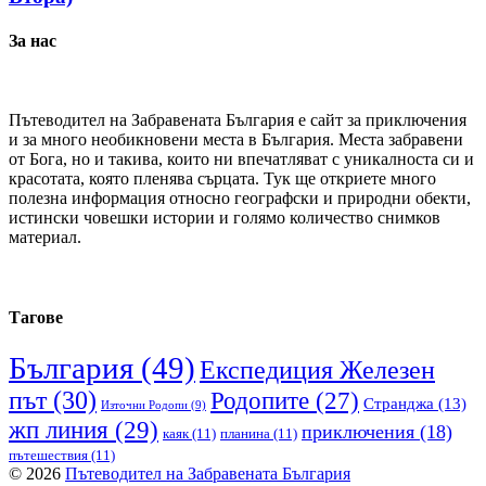
За нас
Пътеводител на Забравената България е сайт за приключения
и за много необикновени места в България. Места забравени
от Бога, но и такива, които ни впечатляват с уникалноста си и
красотата, която пленява сърцата. Тук ще откриете много
полезна информация относно географски и природни обекти,
истински човешки истории и голямо количество снимков
материал.
Тагове
България
(49)
Експедиция Железен
път
(30)
Родопите
(27)
Странджа
(13)
Източни Родопи
(9)
жп линия
(29)
приключения
(18)
каяк
(11)
планина
(11)
пътешествия
(11)
© 2026
Пътеводител на Забравената България