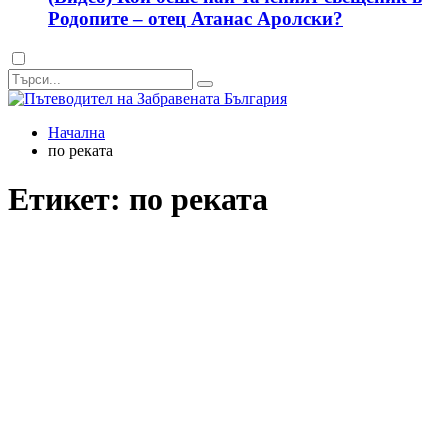
Родопите – отец Атанас Аролски?
Dark
mode
Начална
по реката
Етикет:
по реката