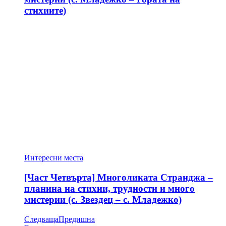
стихиите)
Интересни места
[Част Четвърта] Многоликата Странджа –
планина на стихии, трудности и много
мистерии (с. Звездец – с. Младежко)
Следваща
Предишна