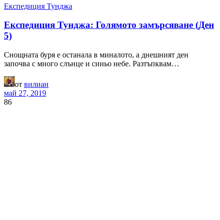
Експедиция Тунджа
Експедиция Тунджа: Голямото замърсяване (Ден
5)
Снощната буря е останала в миналото, а днешният ден
започва с много слънце и синьо небе. Разтъпквам…
от
вилиан
май 27, 2019
86