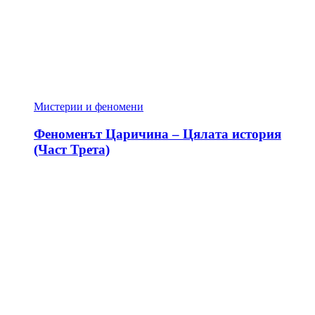
Мистерии и феномени
Феноменът Царичина – Цялата история
(Част Трета)