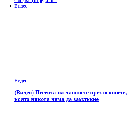
Следваща
Предишна
Видео
Видео
(Видео) Песента на чановете през вековете,
която никога няма да замлъкне