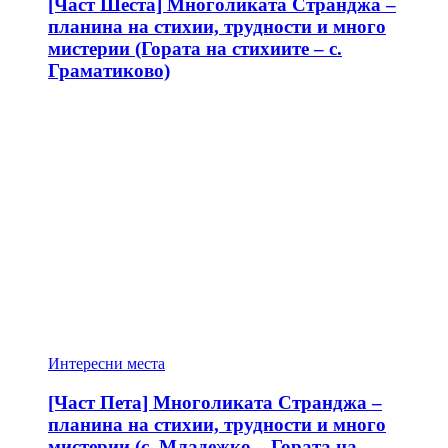
[Част Шеста] Многоликата Странджа –
планина на стихии, трудности и много
мистерии (Гората на стихиите – с.
Граматиково)
Интересни места
[Част Пета] Многоликата Странджа –
планина на стихии, трудности и много
мистерии (с. Младежко – Гората на