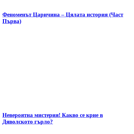
Феноменът Царичина – Цялата история (Част
Първа)
Невероятна мистерия! Какво се крие в
Дяволското гърло?