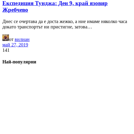
Експедиция Тунджа: Ден 9, край язовир
Жребчево
Днес се очертава да е доста жежко, а ние имаме няколко часа
докато транспортът ни пристигне, затова…
от
вилиан
май 27, 2019
141
Най-популярни