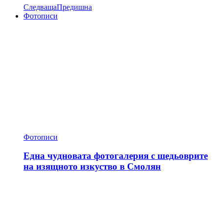
Следваща
Предишна
Фотописи
Фотописи
Една чудновата фотогалерия с шедьоврите
на изящното изкуство в Смолян