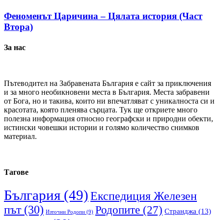
Феноменът Царичина – Цялата история (Част
Втора)
За нас
Пътеводител на Забравената България е сайт за приключения
и за много необикновени места в България. Места забравени
от Бога, но и такива, които ни впечатляват с уникалноста си и
красотата, която пленява сърцата. Тук ще откриете много
полезна информация относно географски и природни обекти,
истински човешки истории и голямо количество снимков
материал.
Тагове
България
(49)
Експедиция Железен
път
(30)
Родопите
(27)
Странджа
(13)
Източни Родопи
(9)