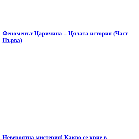
Феноменът Царичина – Цялата история (Част
Първа)
Невероятна мистерия! Какво се крие в