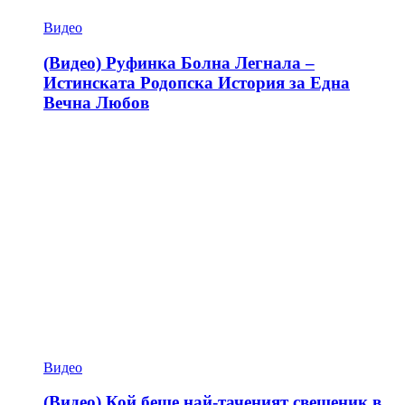
Видео
(Видео) Руфинка Болна Легнала –
Истинската Родопска История за Една
Вечна Любов
Видео
(Видео) Кой беше най-таченият свещеник в