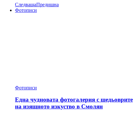
Следваща
Предишна
Фотописи
Фотописи
Една чудновата фотогалерия с шедьоврите
на изящното изкуство в Смолян