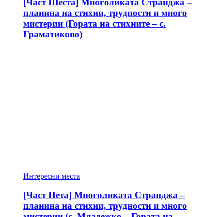
[Част Шеста] Многоликата Странджа –
планина на стихии, трудности и много
мистерии (Гората на стихиите – с.
Граматиково)
Интересни места
[Част Пета] Многоликата Странджа –
планина на стихии, трудности и много
мистерии (с. Младежко – Гората на