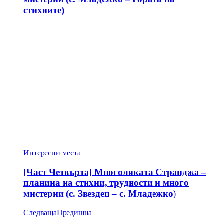
стихиите)
Интересни места
[Част Четвърта] Многоликата Странджа –
планина на стихии, трудности и много
мистерии (с. Звездец – с. Младежко)
Следваща
Предишна