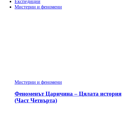
Експедиции
Мистерии и феномени
Мистерии и феномени
Феноменът Царичина – Цялата история
(Част Четвърта)