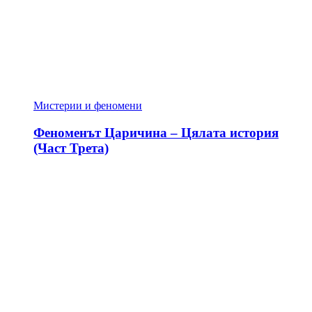
Мистерии и феномени
Феноменът Царичина – Цялата история
(Част Трета)