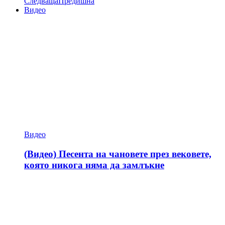
Следваща
Предишна
Видео
Видео
(Видео) Песента на чановете през вековете,
която никога няма да замлъкне