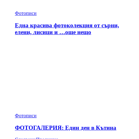
Фотописи
Една красива фотоколекция от сърни,
елени, лисици и …още нещо
Фотописи
ФОТОГАЛЕРИЯ: Един ден в Кътина