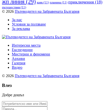
жп линия
(29)
приключения
(18)
каяк
(11)
планина
(11)
пътешествия
(11)
© 2026
Пътеводител на Забравената България
За нас
Условия за ползване
За реклама
Интересни места
Експедиции
Мистерии и феномени
Архиви
Галерия
Видео
© 2026
Пътеводител на Забравената България
Влез
Добре дошъл