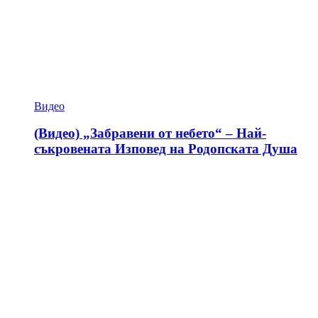
Видео
(Видео) „Забравени от небето“ – Най-
съкровената Изповед на Родопската Душа