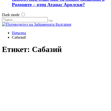
Родопите – отец Атанас Аролски?
Dark mode
Начална
Сабазий
Етикет:
Сабазий