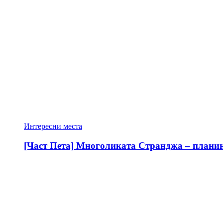
Интересни места
[Част Пета] Многоликата Странджа – планина