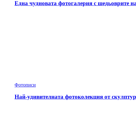
Една чудновата фотогалерия с шедьоврите н
Фотописи
Най-удивителната фотоколекция от скулптур