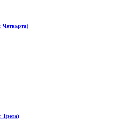
 Четвърта)
 Трета)