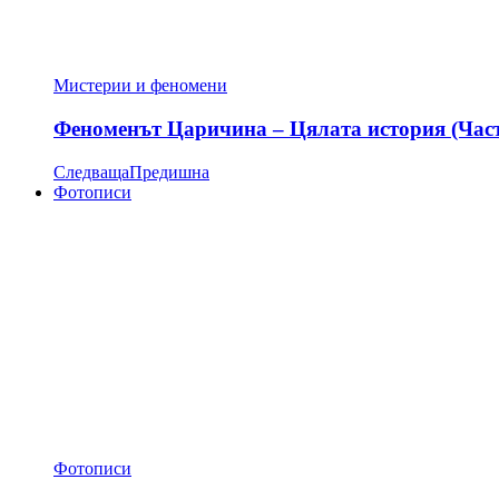
Мистерии и феномени
Феноменът Царичина – Цялата история (Час
Следваща
Предишна
Фотописи
Фотописи