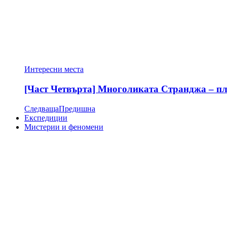
Интересни места
[Част Четвърта] Многоликата Странджа – пла
Следваща
Предишна
Експедиции
Мистерии и феномени