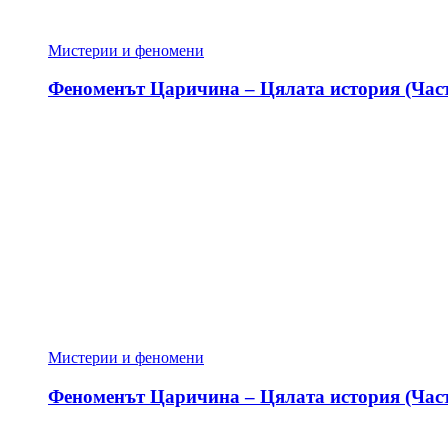
Мистерии и феномени
Феноменът Царичина – Цялата история (Част
Мистерии и феномени
Феноменът Царичина – Цялата история (Част