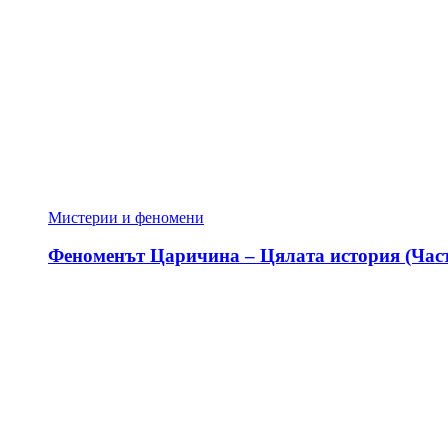
Мистерии и феномени
Феноменът Царичина – Цялата история (Част