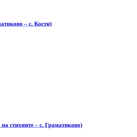
атиково – с. Кости)
на стихиите – с. Граматиково)