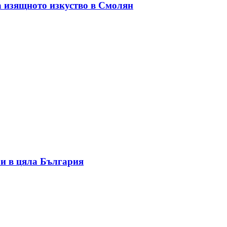
а изящното изкуство в Смолян
и в цяла България