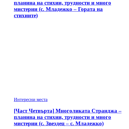
планина на стихии, трудности и много
мистерии (с. Младежко – Гората на
стихиите)
Интересни места
[Част Четвърта] Многоликата Странджа –
планина на стихии, трудности и много
мистерии (с. Звездец – с. Младежко)