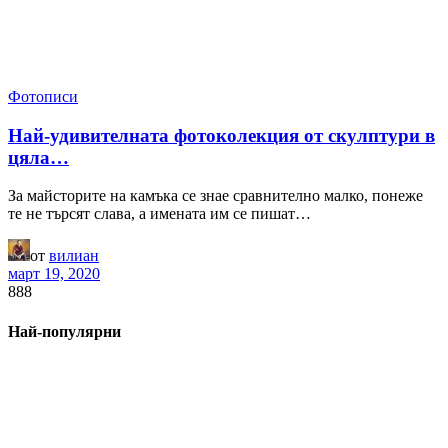
Фотописи
Най-удивителната фотоколекция от скулптури в
цяла…
За майсторите на камъка се знае сравнително малко, понеже
те не търсят слава, а имената им се пишат…
от
вилиан
март 19, 2020
888
Най-популярни