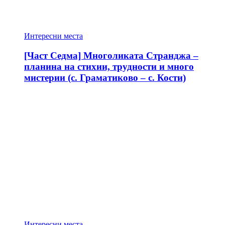
Интересни места
[Част Седма] Многоликата Странджа –
планина на стихии, трудности и много
мистерии (с. Граматиково – с. Кости)
Интересни места