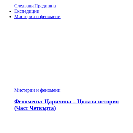
Следваща
Предишна
Експедиции
Мистерии и феномени
Мистерии и феномени
Феноменът Царичина – Цялата история
(Част Четвърта)