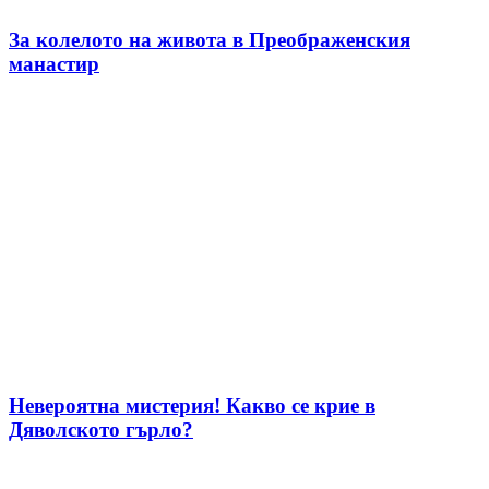
За колелото на живота в Преображенския
манастир
Невероятна мистерия! Какво се крие в
Дяволското гърло?