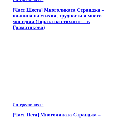
[Част Шеста] Многоликата Странджа –
планина на стихии, трудности и много
мистерии (Гората на стихиите – с.
Граматиково)
Интересни места
[Част Пета] Многоликата Странджа –