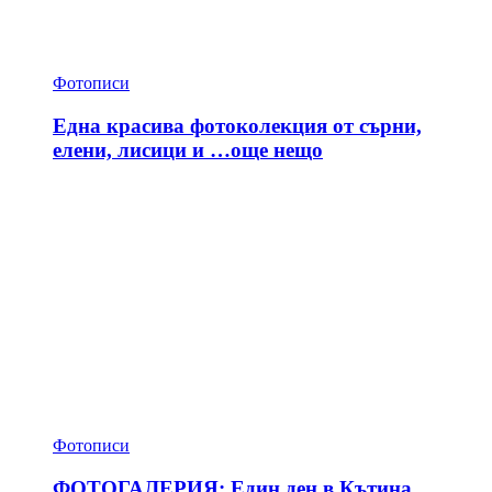
Фотописи
Една красива фотоколекция от сърни,
елени, лисици и …още нещо
Фотописи
ФОТОГАЛЕРИЯ: Един ден в Кътина