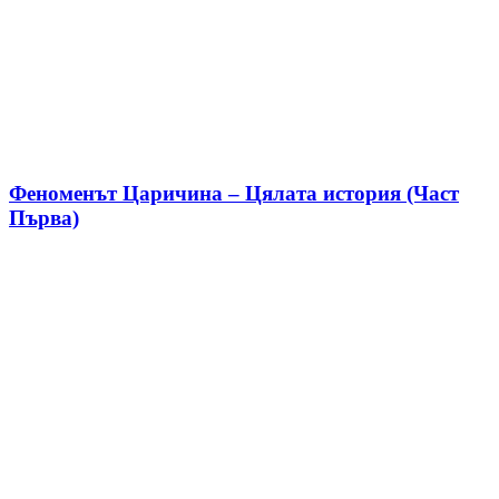
Феноменът Царичина – Цялата история (Част
Първа)