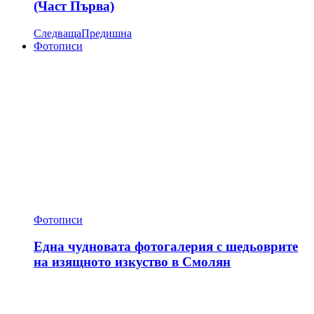
(Част Първа)
Следваща
Предишна
Фотописи
Фотописи
Една чудновата фотогалерия с шедьоврите
на изящното изкуство в Смолян