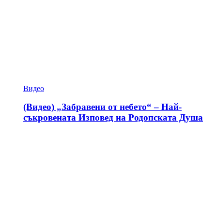
Видео
(Видео) „Забравени от небето“ – Най-
съкровената Изповед на Родопската Душа