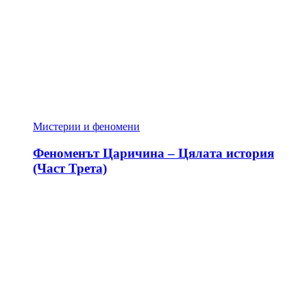
Мистерии и феномени
Феноменът Царичина – Цялата история
(Част Трета)