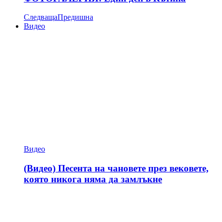
Следваща
Предишна
Видео
Видео
(Видео) Песента на чановете през вековете,
която никога няма да замлъкне