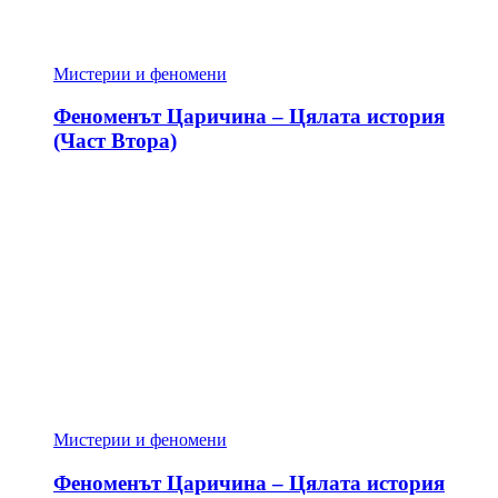
Мистерии и феномени
Феноменът Царичина – Цялата история
(Част Втора)
Мистерии и феномени
Феноменът Царичина – Цялата история