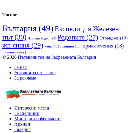
Тагове
България
(49)
Експедиция Железен
път
(30)
Родопите
(27)
Странджа
(13)
Източни Родопи
(9)
жп линия
(29)
приключения
(18)
каяк
(11)
планина
(11)
пътешествия
(11)
© 2026
Пътеводител на Забравената България
За нас
Условия за ползване
За реклама
Интересни места
Експедиции
Мистерии и феномени
Архиви
Галерия