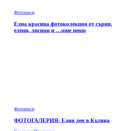
Фотописи
Една красива фотоколекция от сърни,
елени, лисици и …още нещо
Фотописи
ФОТОГАЛЕРИЯ: Един ден в Кътина