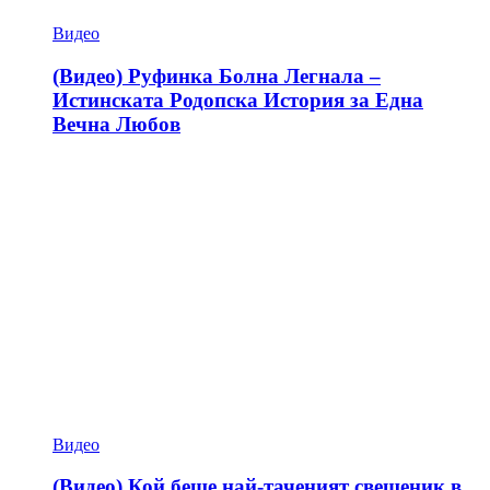
Видео
(Видео) Руфинка Болна Легнала –
Истинската Родопска История за Една
Вечна Любов
Видео
(Видео) Кой беше най-таченият свещеник в