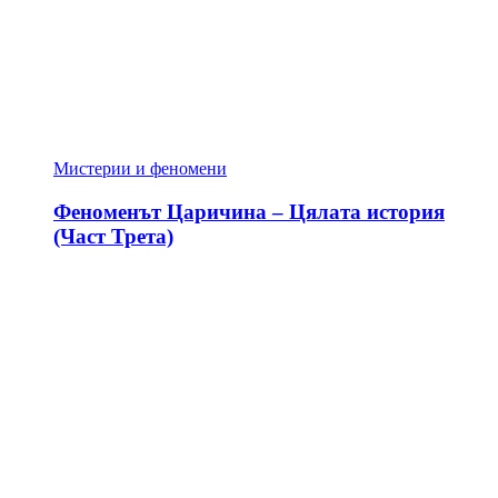
Мистерии и феномени
Феноменът Царичина – Цялата история
(Част Трета)