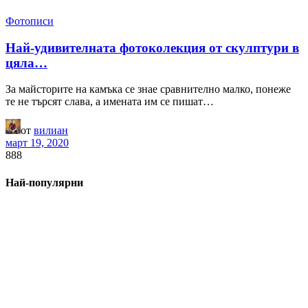
Фотописи
Най-удивителната фотоколекция от скулптури в
цяла…
За майсторите на камъка се знае сравнително малко, понеже
те не търсят слава, а имената им се пишат…
от
вилиан
март 19, 2020
888
Най-популярни