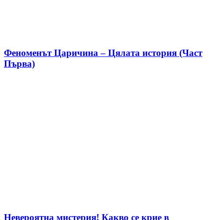
Феноменът Царичина – Цялата история (Част
Първа)
Невероятна мистерия! Какво се крие в