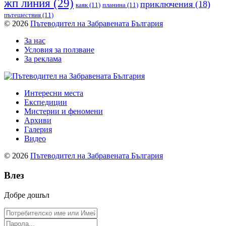
жп линия
(29)
приключения
(18)
каяк
(11)
планина
(11)
пътешествия
(11)
© 2026
Пътеводител на Забравената България
За нас
Условия за ползване
За реклама
Интересни места
Експедиции
Мистерии и феномени
Архиви
Галерия
Видео
© 2026
Пътеводител на Забравената България
Влез
Добре дошъл