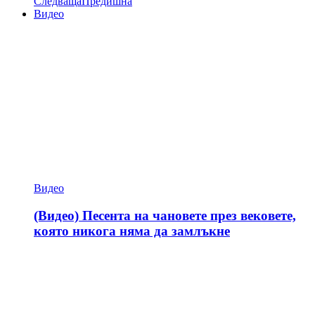
Следваща
Предишна
Видео
Видео
(Видео) Песента на чановете през вековете,
която никога няма да замлъкне