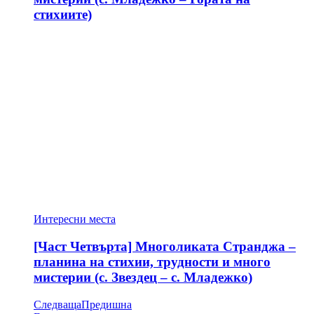
стихиите)
Интересни места
[Част Четвърта] Многоликата Странджа –
планина на стихии, трудности и много
мистерии (с. Звездец – с. Младежко)
Следваща
Предишна