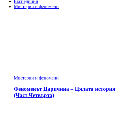
Експедиции
Мистерии и феномени
Мистерии и феномени
Феноменът Царичина – Цялата история
(Част Четвърта)