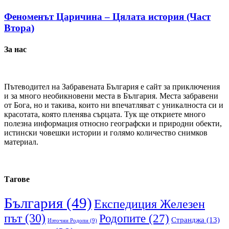
Феноменът Царичина – Цялата история (Част
Втора)
За нас
Пътеводител на Забравената България е сайт за приключения
и за много необикновени места в България. Места забравени
от Бога, но и такива, които ни впечатляват с уникалноста си и
красотата, която пленява сърцата. Тук ще откриете много
полезна информация относно географски и природни обекти,
истински човешки истории и голямо количество снимков
материал.
Тагове
България
(49)
Експедиция Железен
път
(30)
Родопите
(27)
Странджа
(13)
Източни Родопи
(9)