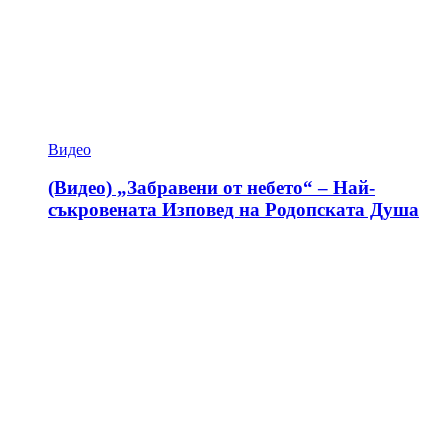
Видео
(Видео) „Забравени от небето“ – Най-
съкровената Изповед на Родопската Душа