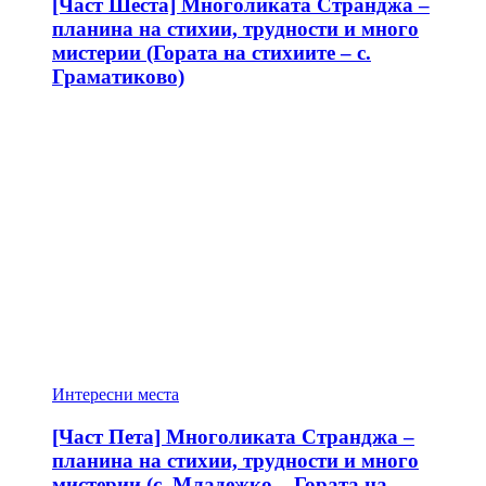
[Част Шеста] Многоликата Странджа –
планина на стихии, трудности и много
мистерии (Гората на стихиите – с.
Граматиково)
Интересни места
[Част Пета] Многоликата Странджа –
планина на стихии, трудности и много
мистерии (с. Младежко – Гората на