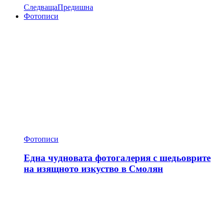
Следваща
Предишна
Фотописи
Фотописи
Една чудновата фотогалерия с шедьоврите
на изящното изкуство в Смолян