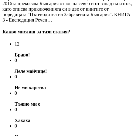
2016та прекосява България от юг на север и от запад на изток,
като описва приключенията си в две от книгите от
поредицата "Пътеводител на Забравената България": КНИГА
3 - Експедиция Речен…
Какво мислиш за тази статия?
12
Браво!
0
Леле майчице!
0
Не ми харесва
0
Тъжно ми е
0
Хахаха
0