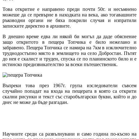
Това откритие е направено преди почти 50г. и несъмнено
можеше да се превърне в находката на века, ако тогавашните
ръководни органи не бяха покрили случая и изпратили
записките директно в архивите.
В днешно време едва ли някой би могъл да даде обяснение
защо откритото в пещера Топчика е било нежелано и
забравено. Пещера Топчика се намира на 7км в изключително
труднодостъпно място в землището на село Добростан. Пътят
до нея е скалист и труден, спуска се по планинското било и е
истинско предизвикателство за всеки пътешественик.
Въпреки това през 1967г. група изследователи съвсем
случайно попадат на входа на пещерата в която са открити
скални рисунки и текст със старобългарски букви, който и до
днес не може да бъде разгадан.
Научните среди са развълнувани и само година по-късно на