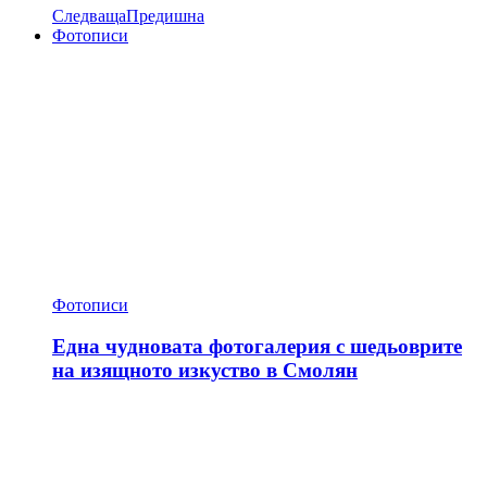
Следваща
Предишна
Фотописи
Фотописи
Една чудновата фотогалерия с шедьоврите
на изящното изкуство в Смолян