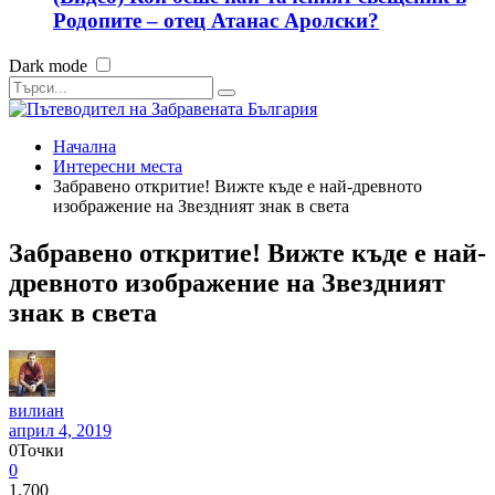
Родопите – отец Атанас Аролски?
Dark mode
Начална
Интересни места
Забравено откритие! Вижте къде е най-древното
изображение на Звездният знак в света
Забравено откритие! Вижте къде е най-
древното изображение на Звездният
знак в света
вилиан
април 4, 2019
0
Точки
0
1,700