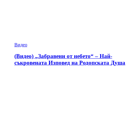
Видео
(Видео) „Забравени от небето“ – Най-
съкровената Изповед на Родопската Душа