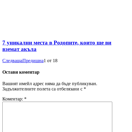
7 уникални места в Родопите, които ще ви
вземат акъла
Следваща
Предишна
1
от
18
Остави коментар
Вашият имейл адрес няма да бъде публикуван.
Задължителните полета са отбелязани с
*
Коментар:
*