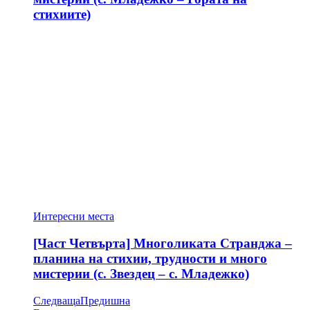
стихиите)
Интересни места
[Част Четвърта] Многоликата Странджа –
планина на стихии, трудности и много
мистерии (с. Звездец – с. Младежко)
Следваща
Предишна