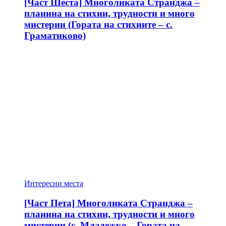
[Част Шеста] Многоликата Странджа –
планина на стихии, трудности и много
мистерии (Гората на стихиите – с.
Граматиково)
Интересни места
[Част Пета] Многоликата Странджа –
планина на стихии, трудности и много
мистерии (с. Младежко – Гората на