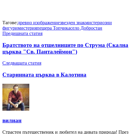
Тагове:
древно изображение
звезден знак
мистериозни
фигури
мистерия
пещера Топчика
село Добростан
Предишната статия
Братството на отшелниците по Струма (Скална
църква "Св. Панталеймон")
Следващата статия
Старинната църква в Калотина
вилиан
Страстен пътешественик и любител на дивата природа! През