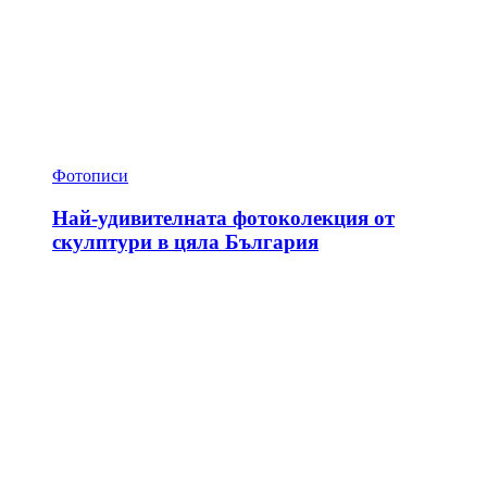
Фотописи
Най-удивителната фотоколекция от
скулптури в цяла България