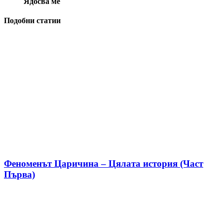
Ядосва ме
Подобни статии
Феноменът Царичина – Цялата история (Част
Първа)