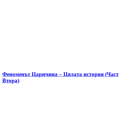
Феноменът Царичина – Цялата история (Част
Втора)