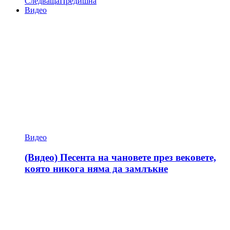
Следваща
Предишна
Видео
Видео
(Видео) Песента на чановете през вековете,
която никога няма да замлъкне