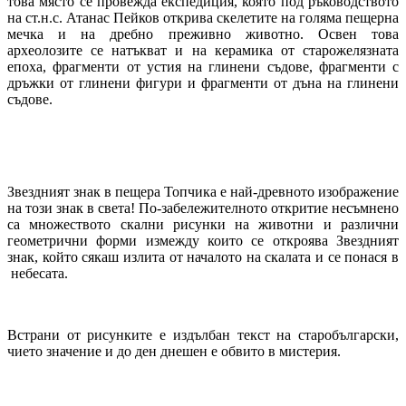
това място се провежда експедиция, която под ръководството
на ст.н.с. Атанас Пейков открива скелетите на голяма пещерна
мечка и на дребно преживно животно. Освен това
археолозите се натъкват и на керамика от старожелязната
епоха, фрагменти от устия на глинени съдове, фрагменти с
дръжки от глинени фигури и фрагменти от дъна на глинени
съдове.
Звездният знак в пещера Топчика е най-древното изображение
на този знак в света! По-забележителното откритие несъмнено
са множеството скални рисунки на животни и различни
геометрични форми измежду които се откроява Звездният
знак, който сякаш излита от началото на скалата и се понася в
небесата.
Встрани от рисунките е издълбан текст на старобългарски,
чието значение и до ден днешен е обвито в мистерия.