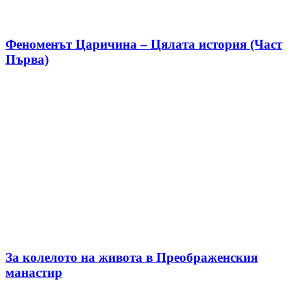
Феноменът Царичина – Цялата история (Част
Първа)
За колелото на живота в Преображенския
манастир