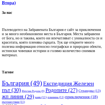
Втора)
За нас
Пътеводител на Забравената България е сайт за приключения
и за много необикновени места в България. Места забравени
от Бога, но и такива, които ни впечатляват с уникалноста си и
красотата, която пленява сърцата. Тук ще откриете много
полезна информация относно географски и природни обекти,
истински човешки истории и голямо количество снимков
материал.
Тагове
България
(49)
Експедиция Железен
път
(30)
Родопите
(27)
Странджа
(13)
Източни Родопи
(9)
жп линия
(29)
приключения
(18)
каяк
(11)
планина
(11)
пътешествия
(11)