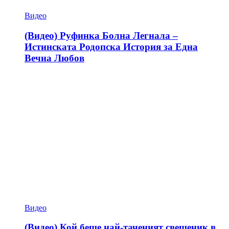
Видео
(Видео) Руфинка Болна Легнала –
Истинската Родопска История за Една
Вечна Любов
Видео
(Видео) Кой беше най-таченият свещеник в