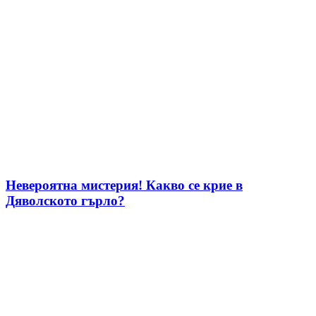
Невероятна мистерия! Какво се крие в
Дяволското гърло?