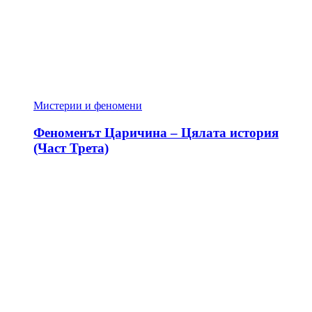
Мистерии и феномени
Феноменът Царичина – Цялата история
(Част Трета)