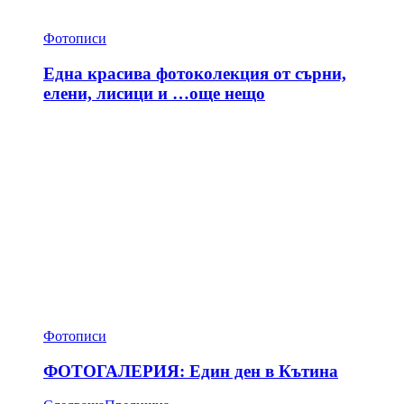
Фотописи
Една красива фотоколекция от сърни,
елени, лисици и …още нещо
Фотописи
ФОТОГАЛЕРИЯ: Един ден в Кътина