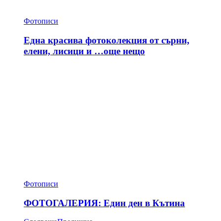
Фотописи
Една красива фотоколекция от сърни,
елени, лисици и …още нещо
Фотописи
ФОТОГАЛЕРИЯ: Един ден в Кътина