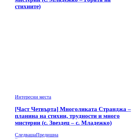
стихиите)
Интересни места
[Част Четвърта] Многоликата Странджа –
планина на стихии, трудности и много
мистерии (с. Звездец – с. Младежко)
Следваща
Предишна