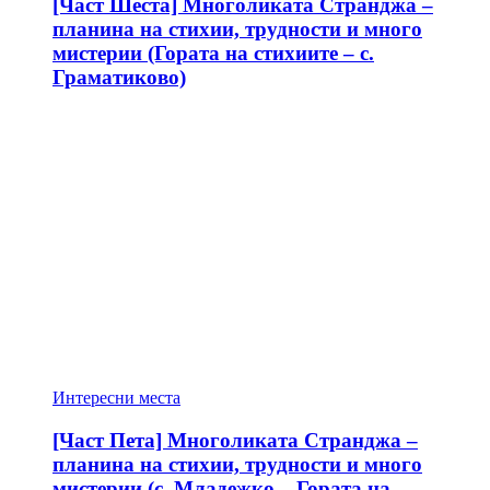
[Част Шеста] Многоликата Странджа –
планина на стихии, трудности и много
мистерии (Гората на стихиите – с.
Граматиково)
Интересни места
[Част Пета] Многоликата Странджа –
планина на стихии, трудности и много
мистерии (с. Младежко – Гората на