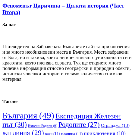
Феноменът Царичина – Цялата история (Част
Втора)
За нас
Пътеводител на Забравената България е сайт за приключения
и за много необикновени места в България. Места забравени
от Бога, но и такива, които ни впечатляват с уникалноста си и
красотата, която пленява сърцата. Тук ще откриете много
полезна информация относно географски и природни обекти,
истински човешки истории и голямо количество снимков
материал.
Тагове
България
(49)
Експедиция Железен
път
(30)
Родопите
(27)
Странджа
(13)
Източни Родопи
(9)
жп линия
(29)
приключения
(18)
каяк
(11)
планина
(11)