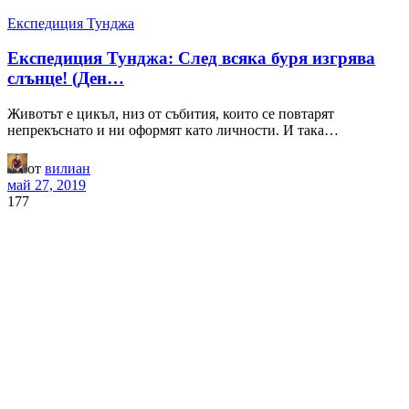
Експедиция Тунджа
Експедиция Тунджа: След всяка буря изгрява
слънце! (Ден…
Животът е цикъл, низ от събития, които се повтарят
непрекъснато и ни оформят като личности. И така…
от
вилиан
май 27, 2019
177