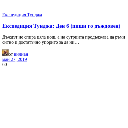
Експедиция Тунджа
Експедиция Тунджа: Ден 6 (пиши го дъждовен)
Дъждът не спира цяла нощ, а на сутринта продължава да ръми
ситно и достатъчно упорито за да ни…
от
вилиан
май 27, 2019
60