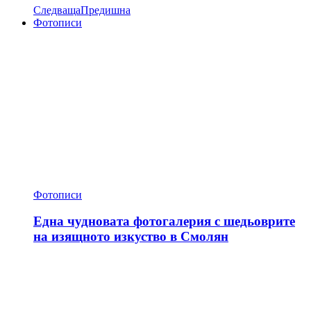
Следваща
Предишна
Фотописи
Фотописи
Една чудновата фотогалерия с шедьоврите
на изящното изкуство в Смолян