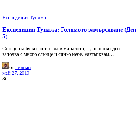
Експедиция Тунджа
Експедиция Тунджа: Голямото замърсяване (Ден
5)
Снощната буря е останала в миналото, а днешният ден
започва с много слънце и синьо небе. Разтъпквам…
от
вилиан
май 27, 2019
86