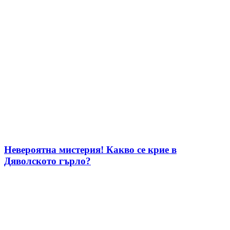
Невероятна мистерия! Какво се крие в
Дяволското гърло?