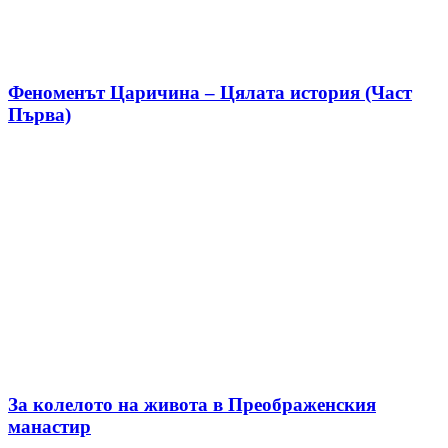
Феноменът Царичина – Цялата история (Част
Първа)
За колелото на живота в Преображенския
манастир