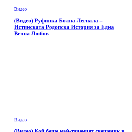
Видео
(Видео) Руфинка Болна Легнала –
Истинската Родопска История за Една
Вечна Любов
Видео
(Видео) Кой беше най-таченият свещеник в