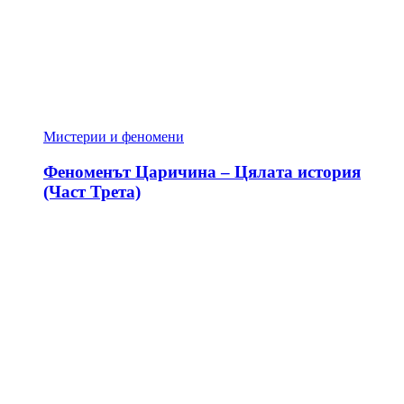
Мистерии и феномени
Феноменът Царичина – Цялата история
(Част Трета)