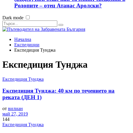
Родопите – отец Атанас Аролски?
Dark mode
Начална
Експедиции
Експедиция Тунджа
Експедиция Тунджа
Експедиция Тунджа
Експедиция Тунджа: 40 км по течението на
реката (ДЕН 1)
от
вилиан
май 27, 2019
144
Експедиция Тунджа