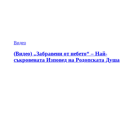
Видео
(Видео) „Забравени от небето“ – Най-
съкровената Изповед на Родопската Душа