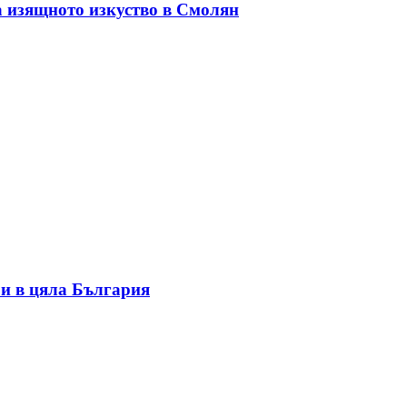
а изящното изкуство в Смолян
и в цяла България