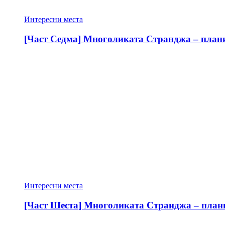
Интересни места
[Част Седма] Многоликата Странджа – планин
Интересни места
[Част Шеста] Многоликата Странджа – планин