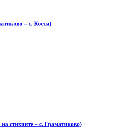
атиково – с. Кости)
на стихиите – с. Граматиково)