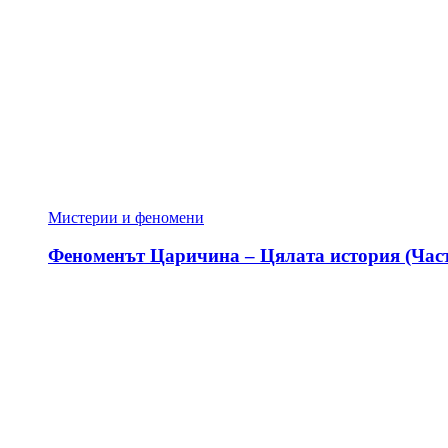
Мистерии и феномени
Феноменът Царичина – Цялата история (Част