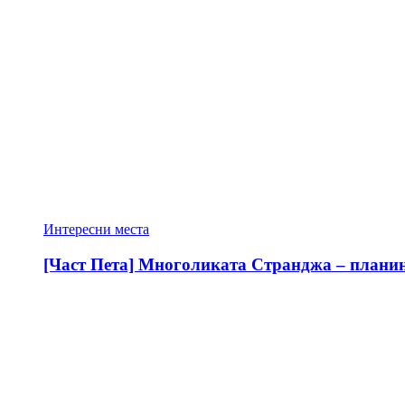
Интересни места
[Част Пета] Многоликата Странджа – планина