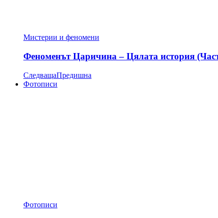
Мистерии и феномени
Феноменът Царичина – Цялата история (Час
Следваща
Предишна
Фотописи
Фотописи