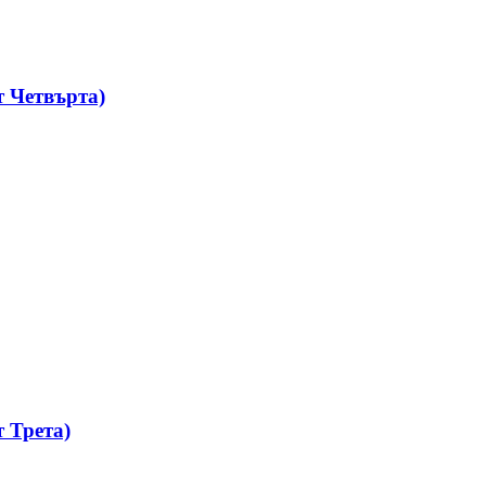
 Четвърта)
 Трета)