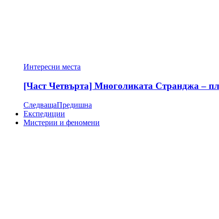
Интересни места
[Част Четвърта] Многоликата Странджа – пла
Следваща
Предишна
Експедиции
Мистерии и феномени