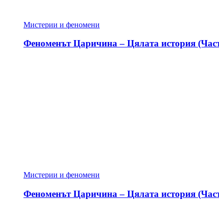
Мистерии и феномени
Феноменът Царичина – Цялата история (Част
Мистерии и феномени
Феноменът Царичина – Цялата история (Част