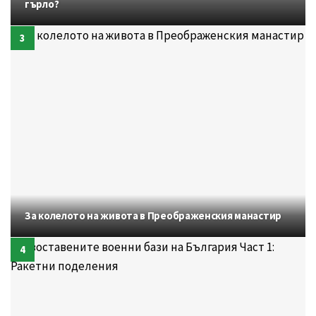
гърло?
За колелото на живота в Преображенския манастир