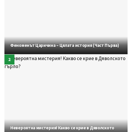
Феноменът Царичина – Цялата история (Част Първа)
Невероятна мистерия! Какво се крие в Дяволското