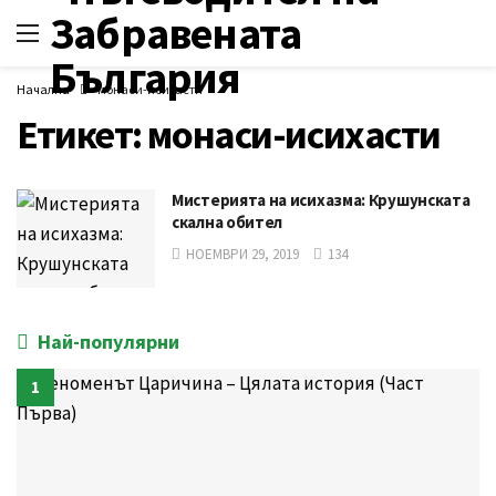
Начална
монаси-исихасти
Етикет:
монаси-исихасти
Мистерията на исихазма: Крушунската
скална обител
НОЕМВРИ 29, 2019
134
Най-популярни