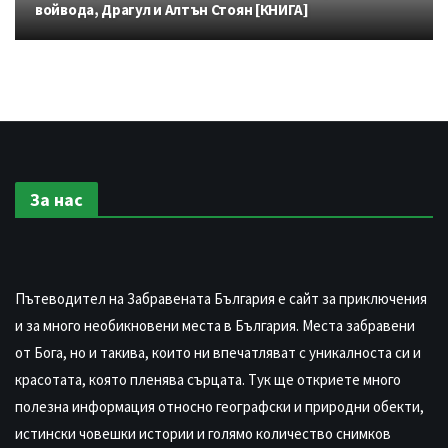
войвода, Драгул и Алтън Стоян [КНИГА]
За нас
Пътеводител на Забравената България е сайт за приключения
и за много необикновени места в България. Места забравени
от Бога, но и такива, които ни впечатляват с уникалноста си и
красотата, която пленява сърцата. Тук ще откриете много
полезна информация относно географски и природни обекти,
истински човешки истории и голямо количество снимков