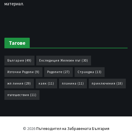
материал.
Тагове
България
(49)
Експедиция Железен път
(30)
Източни Родопи
(9)
Родопите
(27)
Странджа
(13)
жп линия
(29)
каяк
(11)
планина
(11)
приключения
(18)
пътешествия
(11)
© 2026
Пътеводител на Забравената България