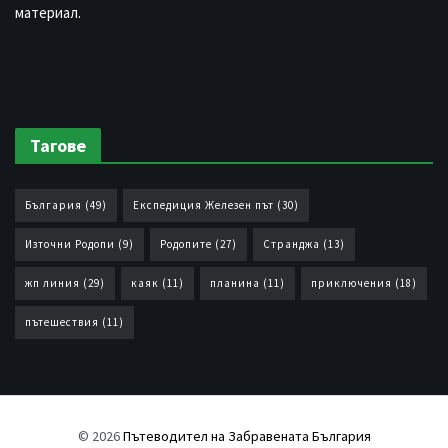
материал.
Тагове
България
(49)
Експедиция Железен път
(30)
Източни Родопи
(9)
Родопите
(27)
Странджа
(13)
жп линия
(29)
каяк
(11)
планина
(11)
приключения
(18)
пътешествия
(11)
© 2026
Пътеводител на Забравената България