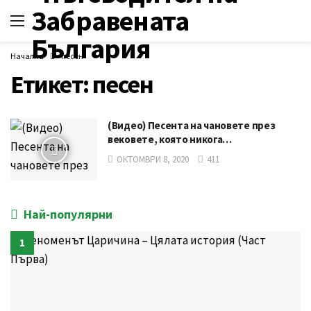
Начална
песен
Етикет:
песен
(Видео) Песента на чановете през
вековете, която никога…
ОКТОМВРИ 8, 2020
411
Най-популярни