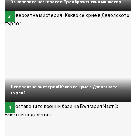
За колелото на живота в Преображенския манастир
Невероятна мистерия! Какво се крие в Дяволското
гърло?