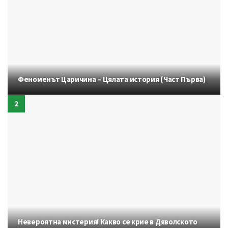
Феноменът Царичина – Цялата история (Част Първа)
Невероятна мистерия! Какво се крие в Дяволското