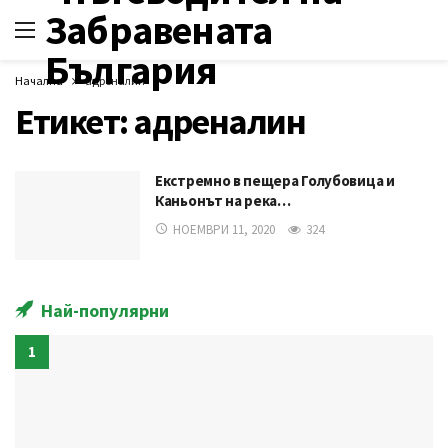
Начална
адреналин
Етикет:
адреналин
Екстремно в пещера Голубовица и
Каньонът на река…
НОЕМВРИ 11, 2020
324
Най-популярни