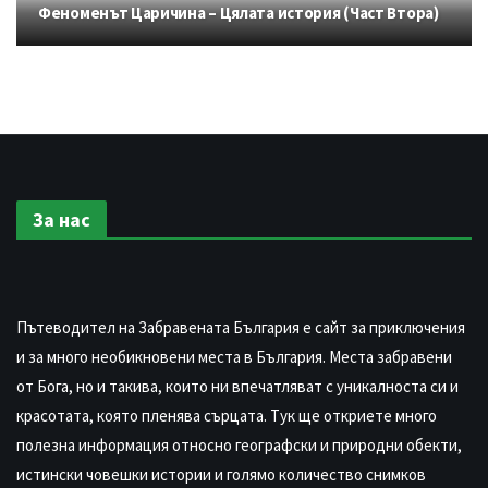
Феноменът Царичина – Цялата история (Част Втора)
За нас
Пътеводител на Забравената България е сайт за приключения
и за много необикновени места в България. Места забравени
от Бога, но и такива, които ни впечатляват с уникалноста си и
красотата, която пленява сърцата. Тук ще откриете много
полезна информация относно географски и природни обекти,
истински човешки истории и голямо количество снимков