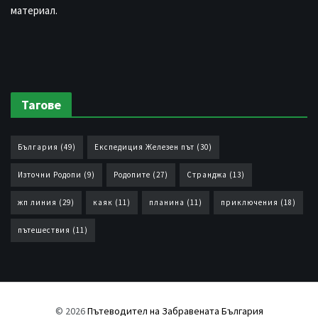
материал.
Тагове
България
(49)
Експедиция Железен път
(30)
Източни Родопи
(9)
Родопите
(27)
Странджа
(13)
жп линия
(29)
каяк
(11)
планина
(11)
приключения
(18)
пътешествия
(11)
© 2026
Пътеводител на Забравената България