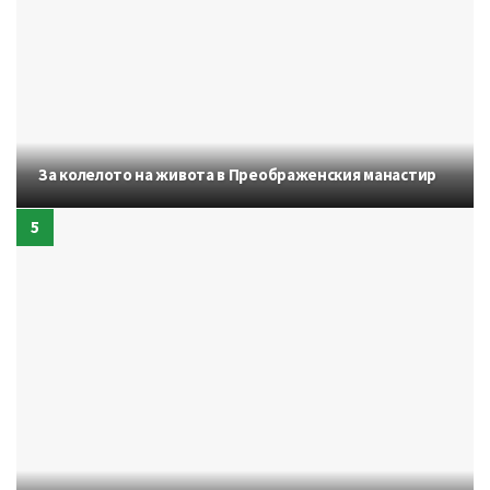
За колелото на живота в Преображенския манастир