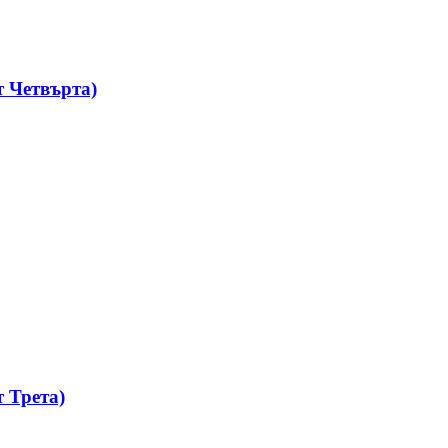
 Четвърта)
 Трета)