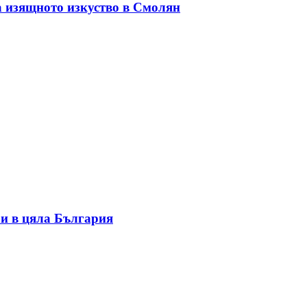
а изящното изкуство в Смолян
и в цяла България