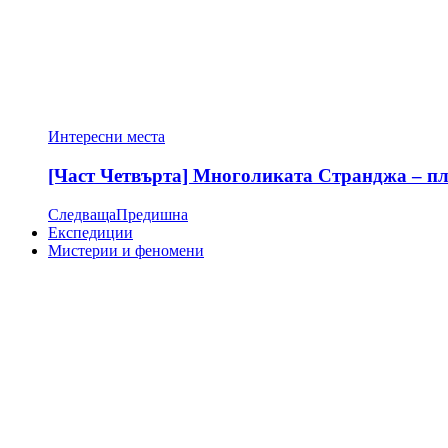
Интересни места
[Част Четвърта] Многоликата Странджа – пла
Следваща
Предишна
Експедиции
Мистерии и феномени