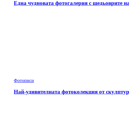
Една чудновата фотогалерия с шедьоврите н
Фотописи
Най-удивителната фотоколекция от скулптур