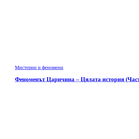
Мистерии и феномени
Феноменът Царичина – Цялата история (Част