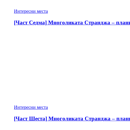
Интересни места
[Част Седма] Многоликата Странджа – планин
Интересни места
[Част Шеста] Многоликата Странджа – планин