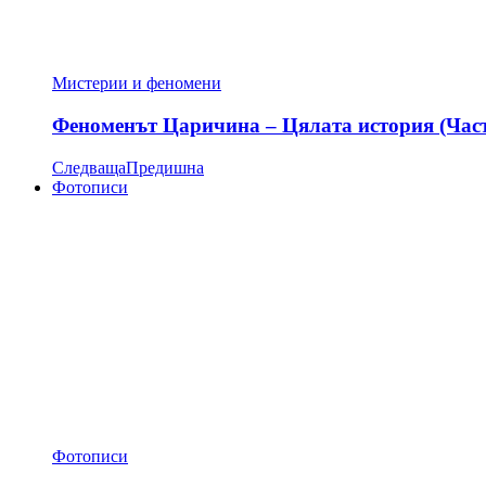
Мистерии и феномени
Феноменът Царичина – Цялата история (Час
Следваща
Предишна
Фотописи
Фотописи