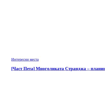
Интересни места
[Част Пета] Многоликата Странджа – планина