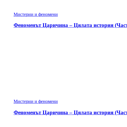
Мистерии и феномени
Феноменът Царичина – Цялата история (Част
Мистерии и феномени
Феноменът Царичина – Цялата история (Част