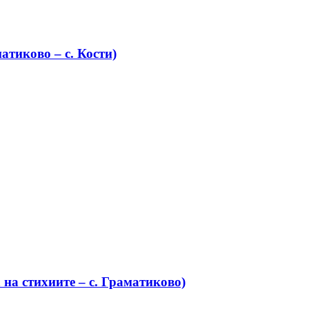
атиково – с. Кости)
на стихиите – с. Граматиково)