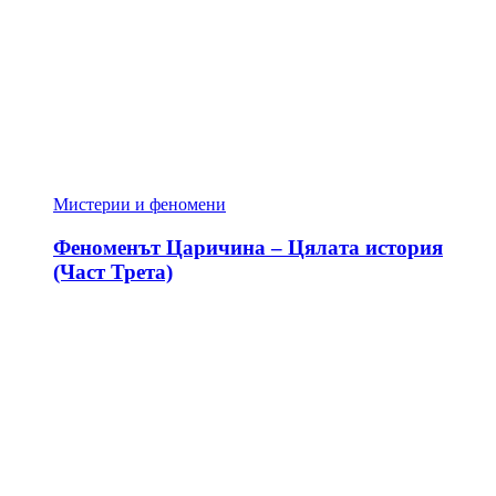
Мистерии и феномени
Феноменът Царичина – Цялата история
(Част Трета)