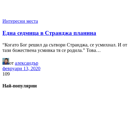
Интересни места
Една седмица в Странджа планина
“Когато Бог решил да сътвори Странджа, се усмихнал. И от
тази божествена усмивка тя се родила.” Това…
от
александър
февруари 13, 2020
109
Най-популярни