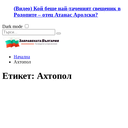
(Видео) Кой беше най-таченият свещеник в
Родопите – отец Атанас Аролски?
Dark mode
Начална
Ахтопол
Етикет:
Ахтопол