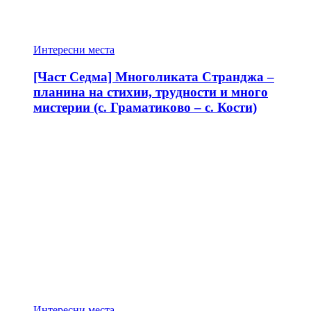
Интересни места
[Част Седма] Многоликата Странджа –
планина на стихии, трудности и много
мистерии (с. Граматиково – с. Кости)
Интересни места