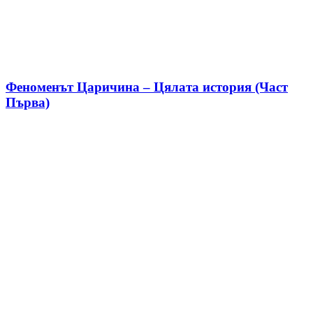
Феноменът Царичина – Цялата история (Част
Първа)