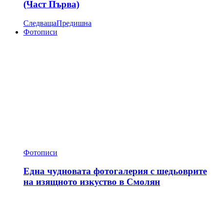
(Част Първа)
Следваща
Предишна
Фотописи
Фотописи
Една чудновата фотогалерия с шедьоврите
на изящното изкуство в Смолян