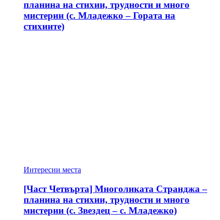
планина на стихии, трудности и много
мистерии (с. Младежко – Гората на
стихиите)
Интересни места
[Част Четвърта] Многоликата Странджа –
планина на стихии, трудности и много
мистерии (с. Звездец – с. Младежко)