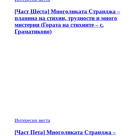
[Част Шеста] Многоликата Странджа –
планина на стихии, трудности и много
мистерии (Гората на стихиите – с.
Граматиково)
Интересни места
[Част Пета] Многоликата Странджа –