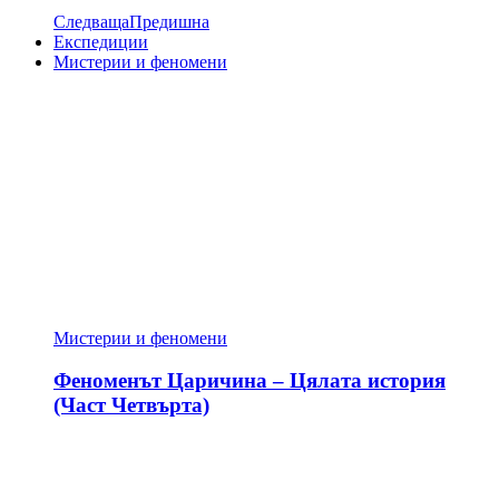
Следваща
Предишна
Експедиции
Мистерии и феномени
Мистерии и феномени
Феноменът Царичина – Цялата история
(Част Четвърта)