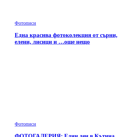
Фотописи
Една красива фотоколекция от сърни,
елени, лисици и …още нещо
Фотописи
ФОТОГАЛЕРИЯ: Един ден в Кътина