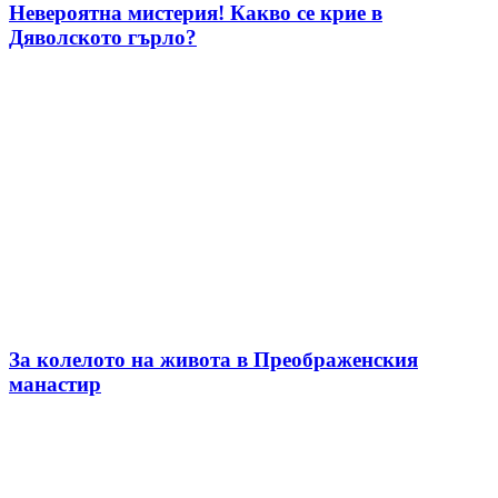
Невероятна мистерия! Какво се крие в
Дяволското гърло?
За колелото на живота в Преображенския
манастир