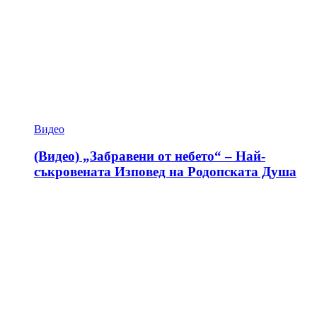
Видео
(Видео) „Забравени от небето“ – Най-
съкровената Изповед на Родопската Душа