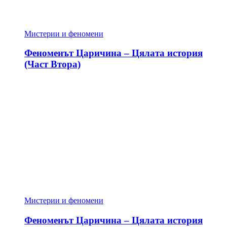
Мистерии и феномени
Феноменът Царичина – Цялата история
(Част Втора)
Мистерии и феномени
Феноменът Царичина – Цялата история