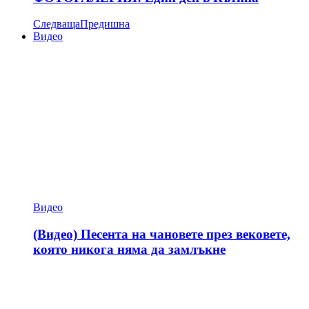
Следваща
Предишна
Видео
Видео
(Видео) Песента на чановете през вековете,
която никога няма да замлъкне