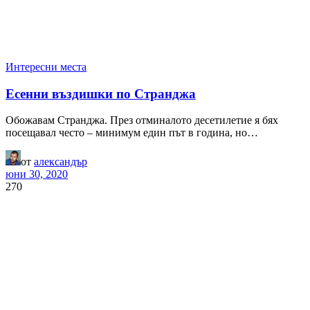
Интересни места
Есенни въздишки по Странджа
Обожавам Странджа. През отминалото десетилетие я бях
посещавал често – минимум един път в година, но…
от
александър
юни 30, 2020
270