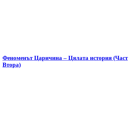
Феноменът Царичина – Цялата история (Част
Втора)