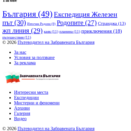
Тагове
България
(49)
Експедиция Железен
път
(30)
Родопите
(27)
Странджа
(13)
Източни Родопи
(9)
жп линия
(29)
приключения
(18)
каяк
(11)
планина
(11)
пътешествия
(11)
© 2026
Пътеводител на Забравената България
За нас
Условия за ползване
За реклама
Интересни места
Експедиции
Мистерии и феномени
Архиви
Галерия
Видео
© 2026
Пътеводител на Забравената България