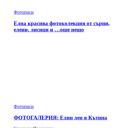
Фотописи
Една красива фотоколекция от сърни,
елени, лисици и …още нещо
Фотописи
ФОТОГАЛЕРИЯ: Един ден в Кътина