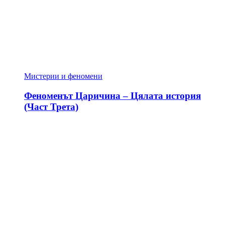
Мистерии и феномени
Феноменът Царичина – Цялата история
(Част Трета)