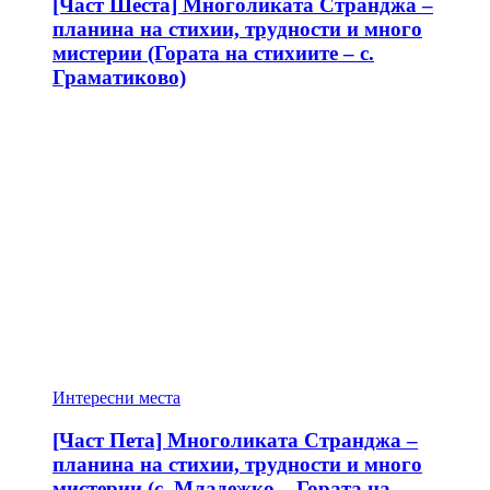
[Част Шеста] Многоликата Странджа –
планина на стихии, трудности и много
мистерии (Гората на стихиите – с.
Граматиково)
Интересни места
[Част Пета] Многоликата Странджа –
планина на стихии, трудности и много
мистерии (с. Младежко – Гората на