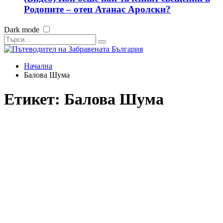
Родопите – отец Атанас Аролски?
Dark mode
Начална
Балова Шума
Етикет:
Балова Шума