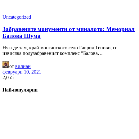
Uncategorized
Забравените монументи от миналото: Мемориал
Балова Шума
Някъде там, край монтанското село Гаврил Геново, се
извисява полузабравеният комплекс "Балова…
от
вилиан
февруари 10, 2021
2,055
Най-популярни