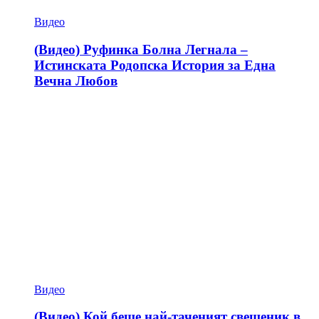
Видео
(Видео) Руфинка Болна Легнала –
Истинската Родопска История за Една
Вечна Любов
Видео
(Видео) Кой беше най-таченият свещеник в