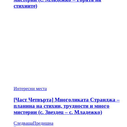
стихиите)
Интересни места
[Част Четвърта] Многоликата Странджа –
планина на стихии, трудности и много
мистерии (с. Звездец – с. Младежко)
Следваща
Предишна