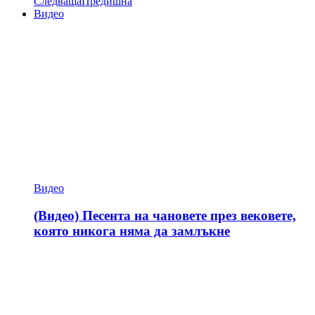
Следваща
Предишна
Видео
Видео
(Видео) Песента на чановете през вековете,
която никога няма да замлъкне