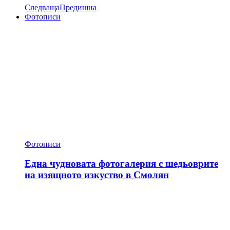
Следваща
Предишна
Фотописи
Фотописи
Една чудновата фотогалерия с шедьоврите
на изящното изкуство в Смолян