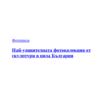
Фотописи
Най-удивителната фотоколекция от
скулптури в цяла България