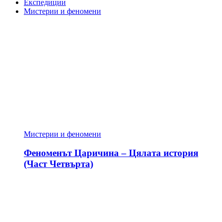
Експедиции
Мистерии и феномени
Мистерии и феномени
Феноменът Царичина – Цялата история
(Част Четвърта)