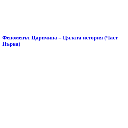
Феноменът Царичина – Цялата история (Част
Първа)