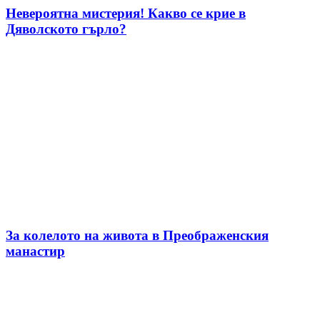
Невероятна мистерия! Какво се крие в
Дяволското гърло?
За колелото на живота в Преображенския
манастир