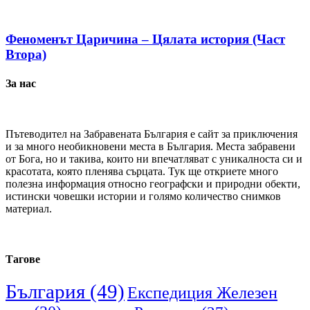
Феноменът Царичина – Цялата история (Част
Втора)
За нас
Пътеводител на Забравената България е сайт за приключения
и за много необикновени места в България. Места забравени
от Бога, но и такива, които ни впечатляват с уникалноста си и
красотата, която пленява сърцата. Тук ще откриете много
полезна информация относно географски и природни обекти,
истински човешки истории и голямо количество снимков
материал.
Тагове
България
(49)
Експедиция Железен