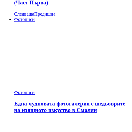
(Част Първа)
Следваща
Предишна
Фотописи
Фотописи
Една чудновата фотогалерия с шедьоврите
на изящното изкуство в Смолян