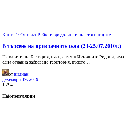
Книга 1: От връх Вейката до долината на стръвниците
В търсене на призрачните села (23-25.07.2010г.)
На картата на България, някъде там в Източните Родопи, има
една отдавна забравена територия, където…
от
вилиан
декември 19, 2019
1,294
Най-популярни