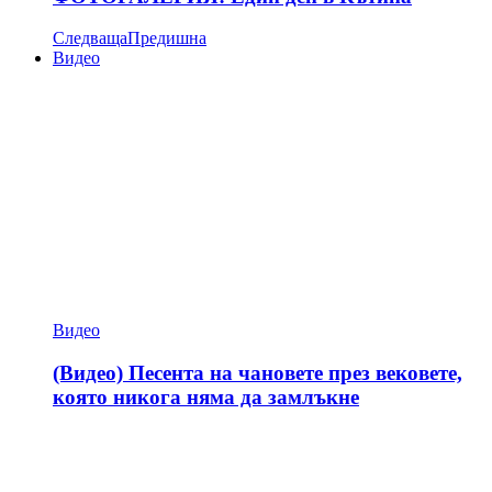
Следваща
Предишна
Видео
Видео
(Видео) Песента на чановете през вековете,
която никога няма да замлъкне