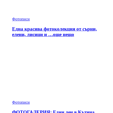
Фотописи
Една красива фотоколекция от сърни,
елени, лисици и …още нещо
Фотописи
ФОТОГАЛЕРИЯ: Един ден в Кътина