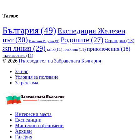
Тагове
България
(49)
Експедиция Железен
път
(30)
Родопите
(27)
Странджа
(13)
Източни Родопи
(9)
жп линия
(29)
приключения
(18)
каяк
(11)
планина
(11)
пътешествия
(11)
© 2026
Пътеводител на Забравената България
За нас
Условия за ползване
За реклама
Интересни места
Експедиции
Мистерии и феномени
Архиви
Галерия