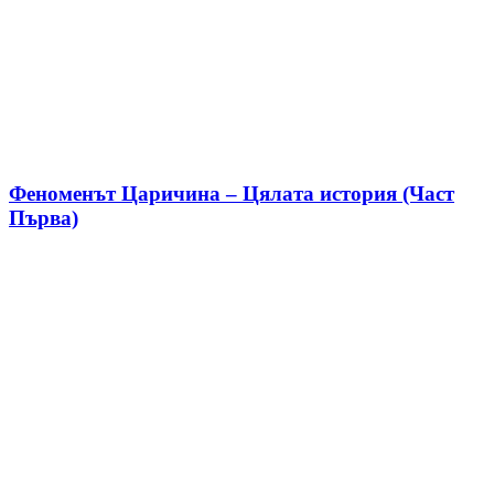
Феноменът Царичина – Цялата история (Част
Първа)