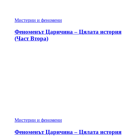
Мистерии и феномени
Феноменът Царичина – Цялата история
(Част Втора)
Мистерии и феномени
Феноменът Царичина – Цялата история