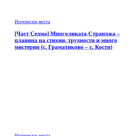
Интересни места
[Част Седма] Многоликата Странджа –
планина на стихии, трудности и много
мистерии (с. Граматиково – с. Кости)
Интересни места