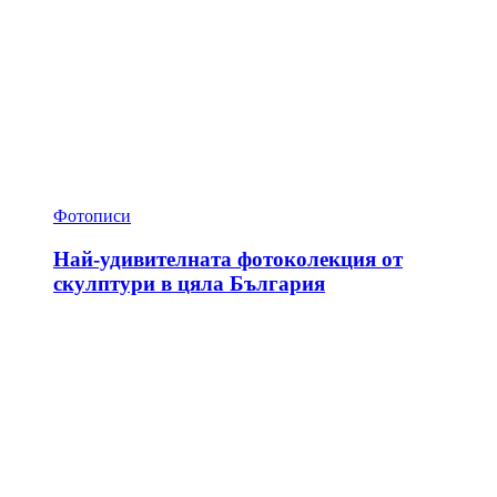
Фотописи
Най-удивителната фотоколекция от
скулптури в цяла България