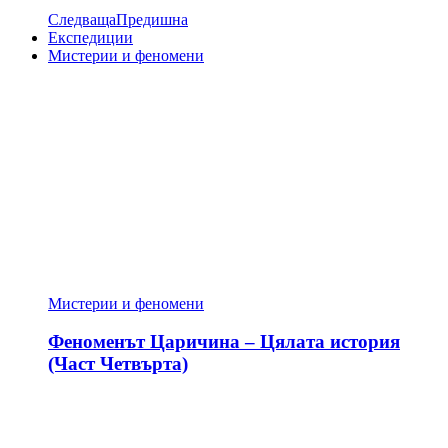
Следваща
Предишна
Експедиции
Мистерии и феномени
Мистерии и феномени
Феноменът Царичина – Цялата история
(Част Четвърта)