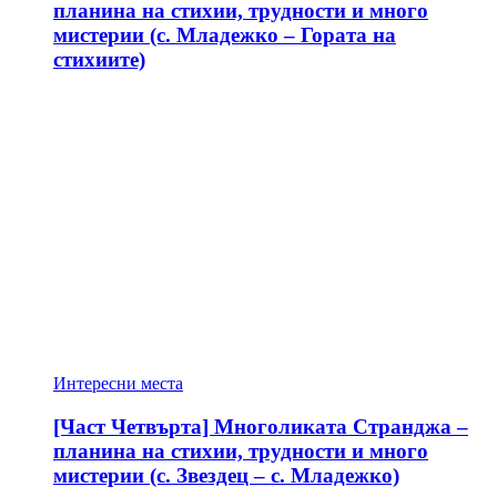
планина на стихии, трудности и много
мистерии (с. Младежко – Гората на
стихиите)
Интересни места
[Част Четвърта] Многоликата Странджа –
планина на стихии, трудности и много
мистерии (с. Звездец – с. Младежко)