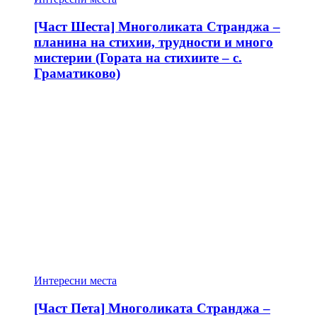
[Част Шеста] Многоликата Странджа –
планина на стихии, трудности и много
мистерии (Гората на стихиите – с.
Граматиково)
Интересни места
[Част Пета] Многоликата Странджа –