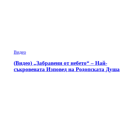
Видео
(Видео) „Забравени от небето“ – Най-
съкровената Изповед на Родопската Душа