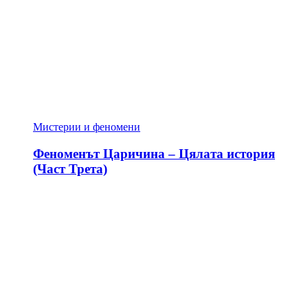
Мистерии и феномени
Феноменът Царичина – Цялата история
(Част Трета)