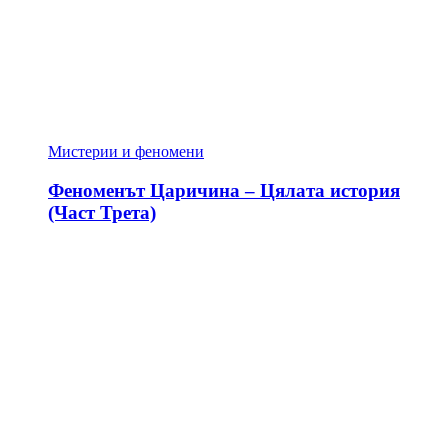
Мистерии и феномени
Феноменът Царичина – Цялата история
(Част Трета)