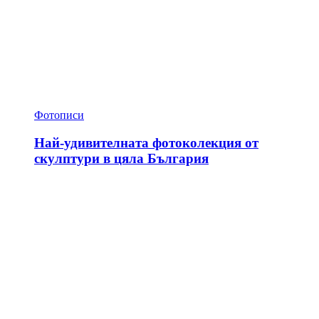
Фотописи
Най-удивителната фотоколекция от
скулптури в цяла България