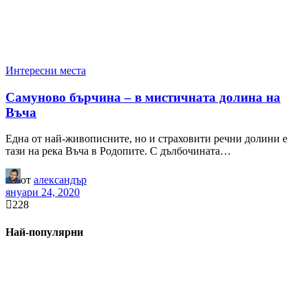
Интересни места
Самуново бърчина – в мистичната долина на
Въча
Една от най-живописните, но и страховити речни долини е
тази на река Въча в Родопите. С дълбочината…
от
александър
януари 24, 2020
228
Най-популярни