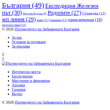
България
(49)
Експедиция Железен
път
(30)
Родопите
(27)
Странджа
(13)
Източни Родопи
(9)
жп линия
(29)
приключения
(18)
каяк
(11)
планина
(11)
пътешествия
(11)
© 2026
Пътеводител на Забравената България
За нас
Условия за ползване
За реклама
Интересни места
Експедиции
Мистерии и феномени
Архиви
Галерия
Видео
© 2026
Пътеводител на Забравената България