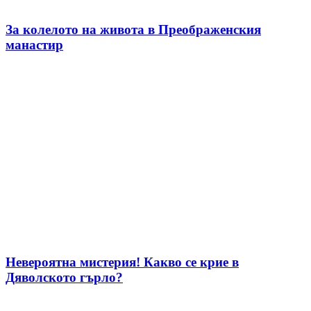
За колелото на живота в Преображенския
манастир
Невероятна мистерия! Какво се крие в
Дяволското гърло?