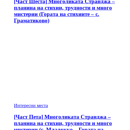
[Част Шеста] Многоликата Странджа –
планина на стихии, трудности и много
мистерии (Гората на стихиите – с.
Граматиково)
Интересни места
[Част Пета] Многоликата Странджа –
планина на стихии, трудности и много
мистерии (с. Младежко – Гората на