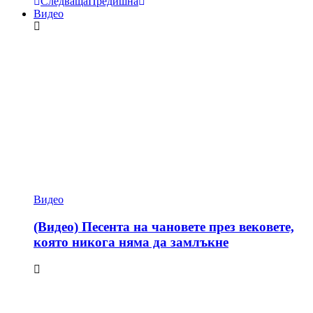
Следваща
Предишна
Видео
Видео
(Видео) Песента на чановете през вековете,
която никога няма да замлъкне