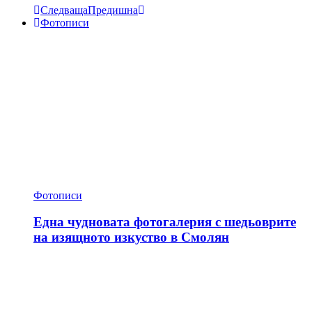
Следваща
Предишна
Фотописи
Фотописи
Една чудновата фотогалерия с шедьоврите
на изящното изкуство в Смолян