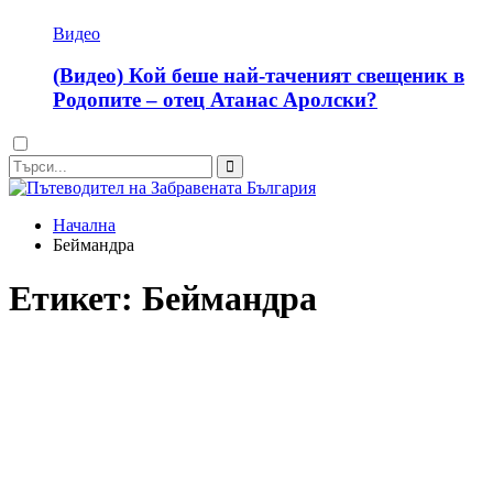
Видео
(Видео) Кой беше най-таченият свещеник в
Родопите – отец Атанас Аролски?
Dark
mode
Начална
Беймандра
Етикет:
Беймандра