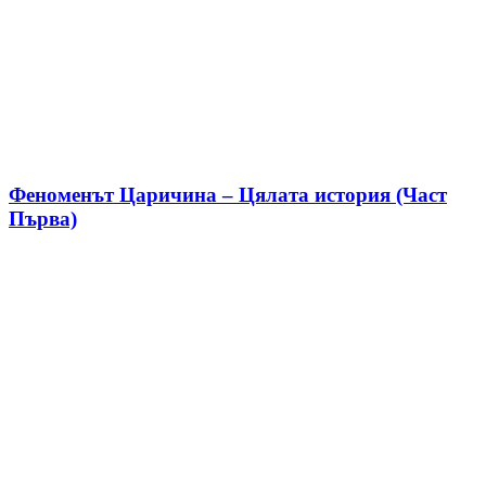
Феноменът Царичина – Цялата история (Част
Първа)