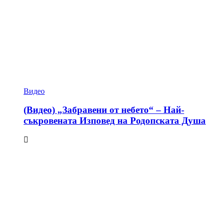
Видео
(Видео) „Забравени от небето“ – Най-
съкровената Изповед на Родопската Душа