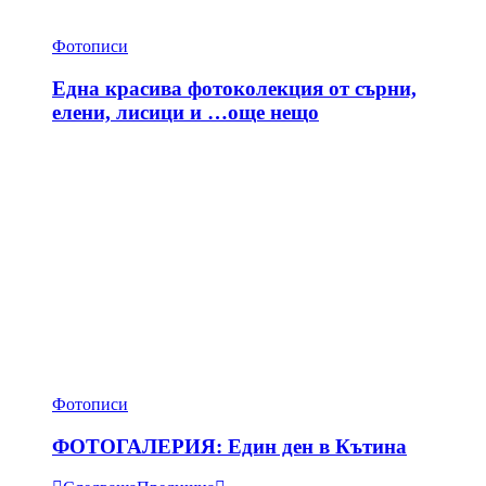
Фотописи
Една красива фотоколекция от сърни,
елени, лисици и …още нещо
Фотописи
ФОТОГАЛЕРИЯ: Един ден в Кътина