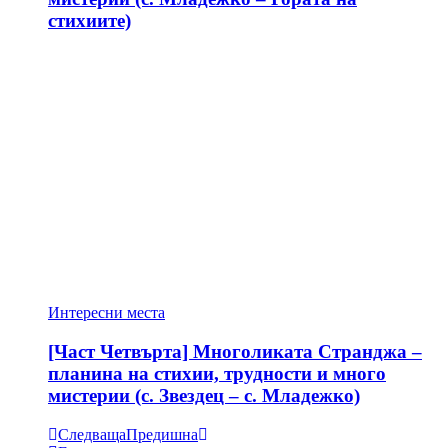
стихиите)
Интересни места
[Част Четвърта] Многоликата Странджа –
планина на стихии, трудности и много
мистерии (с. Звездец – с. Младежко)
Следваща
Предишна