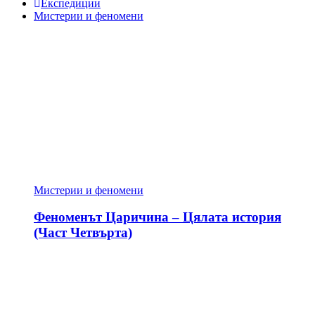
Експедиции
Мистерии и феномени
Мистерии и феномени
Феноменът Царичина – Цялата история
(Част Четвърта)