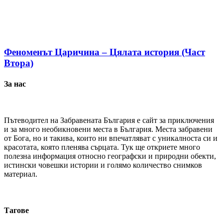
Феноменът Царичина – Цялата история (Част
Втора)
За нас
Пътеводител на Забравената България е сайт за приключения
и за много необикновени места в България. Места забравени
от Бога, но и такива, които ни впечатляват с уникалноста си и
красотата, която пленява сърцата. Тук ще откриете много
полезна информация относно географски и природни обекти,
истински човешки истории и голямо количество снимков
материал.
Тагове