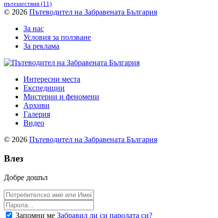
пътешествия
(11)
© 2026
Пътеводител на Забравената България
За нас
Условия за ползване
За реклама
Интересни места
Експедиции
Мистерии и феномени
Архиви
Галерия
Видео
© 2026
Пътеводител на Забравената България
Влез
Добре дошъл
Запомни ме
Забравил ли си паролата си?