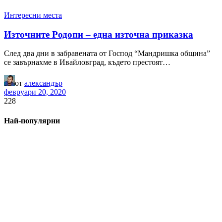
Интересни места
Източните Родопи – една източна приказка
След два дни в забравената от Господ “Мандришка община”
се завърнахме в Ивайловград, където престоят…
от
александър
февруари 20, 2020
228
Най-популярни