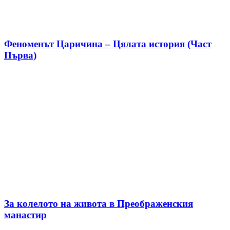
Феноменът Царичина – Цялата история (Част
Първа)
За колелото на живота в Преображенския
манастир