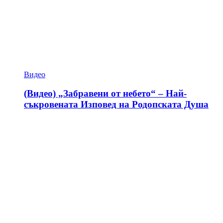
Видео
(Видео) „Забравени от небето“ – Най-
съкровената Изповед на Родопската Душа