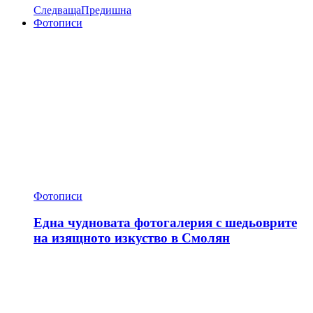
Следваща
Предишна
Фотописи
Фотописи
Една чудновата фотогалерия с шедьоврите
на изящното изкуство в Смолян