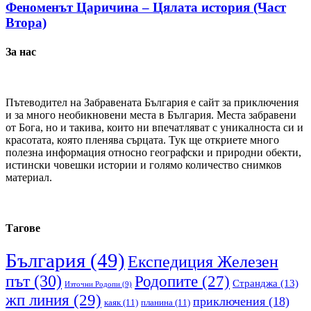
Феноменът Царичина – Цялата история (Част
Втора)
За нас
Пътеводител на Забравената България е сайт за приключения
и за много необикновени места в България. Места забравени
от Бога, но и такива, които ни впечатляват с уникалноста си и
красотата, която пленява сърцата. Тук ще откриете много
полезна информация относно географски и природни обекти,
истински човешки истории и голямо количество снимков
материал.
Тагове
България
(49)
Експедиция Железен
път
(30)
Родопите
(27)
Странджа
(13)
Източни Родопи
(9)
жп линия
(29)
приключения
(18)
каяк
(11)
планина
(11)