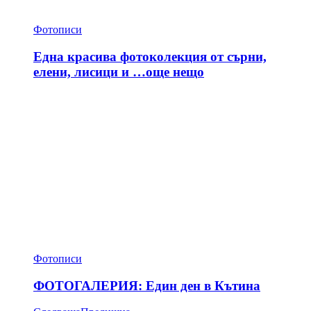
Фотописи
Една красива фотоколекция от сърни,
елени, лисици и …още нещо
Фотописи
ФОТОГАЛЕРИЯ: Един ден в Кътина