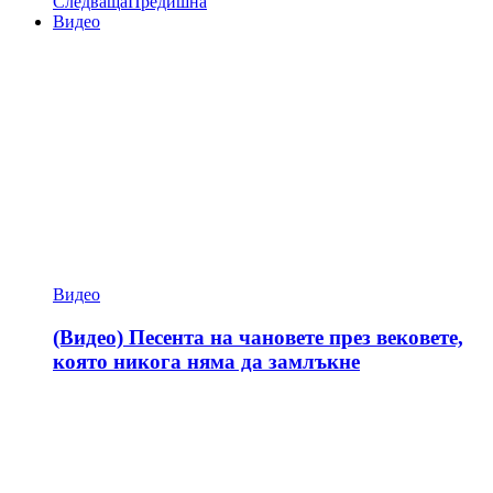
Следваща
Предишна
Видео
Видео
(Видео) Песента на чановете през вековете,
която никога няма да замлъкне