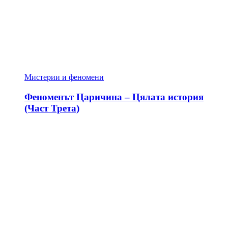
Мистерии и феномени
Феноменът Царичина – Цялата история
(Част Трета)