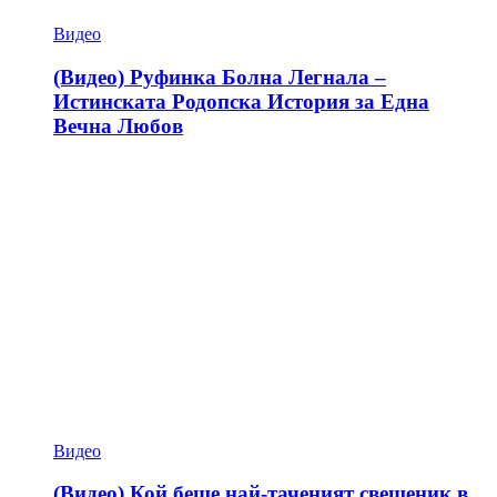
Видео
(Видео) Руфинка Болна Легнала –
Истинската Родопска История за Една
Вечна Любов
Видео
(Видео) Кой беше най-таченият свещеник в