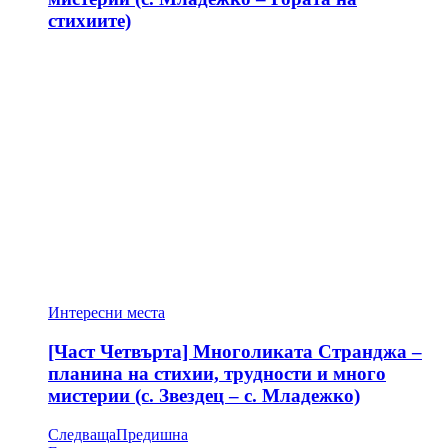
стихиите)
Интересни места
[Част Четвърта] Многоликата Странджа –
планина на стихии, трудности и много
мистерии (с. Звездец – с. Младежко)
Следваща
Предишна