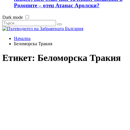
Родопите – отец Атанас Аролски?
Dark mode
Начална
Беломорска Тракия
Етикет:
Беломорска Тракия