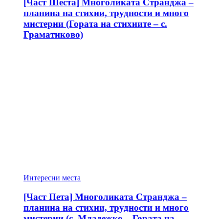
[Част Шеста] Многоликата Странджа –
планина на стихии, трудности и много
мистерии (Гората на стихиите – с.
Граматиково)
Интересни места
[Част Пета] Многоликата Странджа –
планина на стихии, трудности и много
мистерии (с. Младежко – Гората на