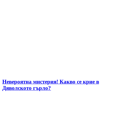
Невероятна мистерия! Какво се крие в
Дяволското гърло?