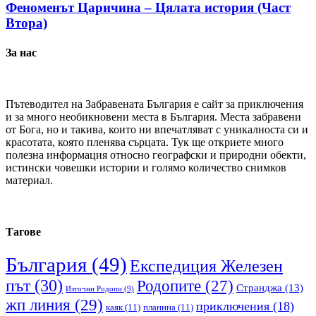
Феноменът Царичина – Цялата история (Част
Втора)
За нас
Пътеводител на Забравената България е сайт за приключения
и за много необикновени места в България. Места забравени
от Бога, но и такива, които ни впечатляват с уникалноста си и
красотата, която пленява сърцата. Тук ще откриете много
полезна информация относно географски и природни обекти,
истински човешки истории и голямо количество снимков
материал.
Тагове
България
(49)
Експедиция Железен
път
(30)
Родопите
(27)
Странджа
(13)
Източни Родопи
(9)
жп линия
(29)
приключения
(18)
каяк
(11)
планина
(11)