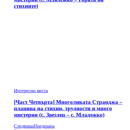
стихиите)
Интересни места
[Част Четвърта] Многоликата Странджа –
планина на стихии, трудности и много
мистерии (с. Звездец – с. Младежко)
Следваща
Предишна