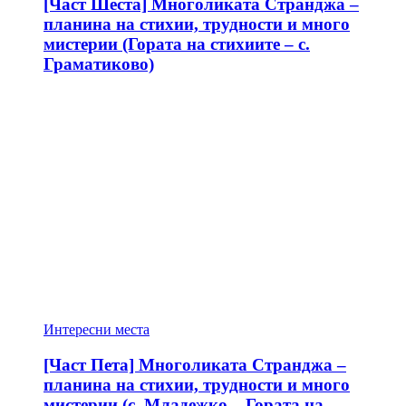
[Част Шеста] Многоликата Странджа –
планина на стихии, трудности и много
мистерии (Гората на стихиите – с.
Граматиково)
Интересни места
[Част Пета] Многоликата Странджа –
планина на стихии, трудности и много
мистерии (с. Младежко – Гората на