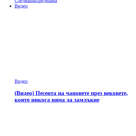
Следваща
Предишна
Видео
Видео
(Видео) Песента на чановете през вековете,
която никога няма да замлъкне