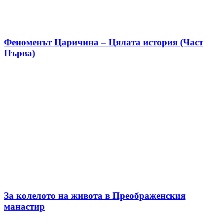
Феноменът Царичина – Цялата история (Част
Първа)
За колелото на живота в Преображенския
манастир