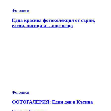
Фотописи
Една красива фотоколекция от сърни,
елени, лисици и …още нещо
Фотописи
ФОТОГАЛЕРИЯ: Един ден в Кътина