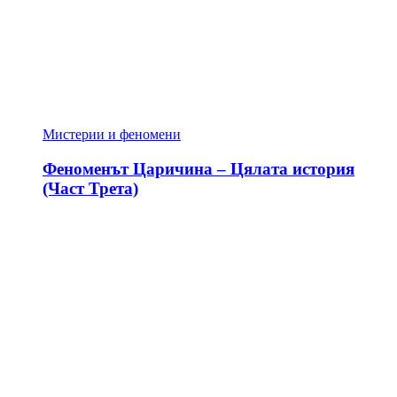
Мистерии и феномени
Феноменът Царичина – Цялата история
(Част Трета)