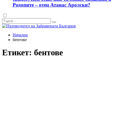
Родопите – отец Атанас Аролски?
Dark
mode
Начална
бентове
Етикет:
бентове