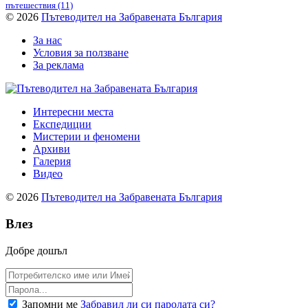
пътешествия
(11)
© 2026
Пътеводител на Забравената България
За нас
Условия за ползване
За реклама
Интересни места
Експедиции
Мистерии и феномени
Архиви
Галерия
Видео
© 2026
Пътеводител на Забравената България
Влез
Добре дошъл
Запомни ме
Забравил ли си паролата си?