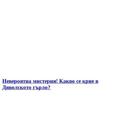
Невероятна мистерия! Какво се крие в
Дяволското гърло?