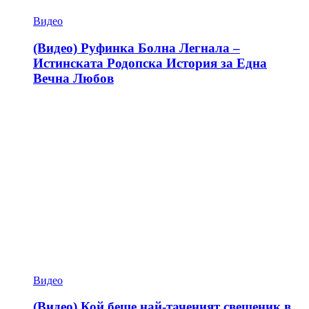
Видео
(Видео) Руфинка Болна Легнала –
Истинската Родопска История за Една
Вечна Любов
Видео
(Видео) Кой беше най-таченият свещеник в