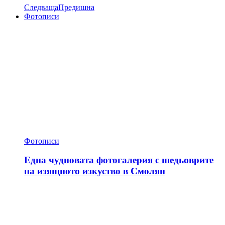
Следваща
Предишна
Фотописи
Фотописи
Една чудновата фотогалерия с шедьоврите
на изящното изкуство в Смолян