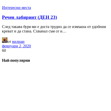
Интересни места
Речен лабиринт (ДЕН 23)
След такава буря ми е доста трудно да се измъкна от удобния
креват и да стана. Схванал съм се и…
от
вилиан
февруари 2, 2020
60
Най-популярни