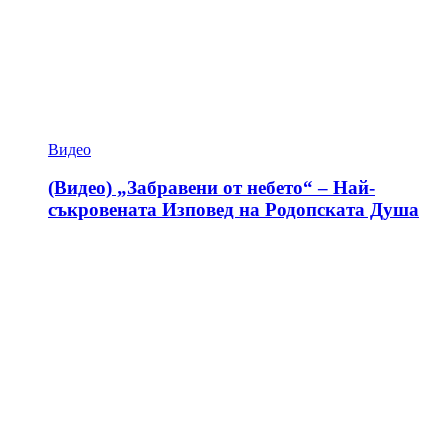
Видео
(Видео) „Забравени от небето“ – Най-
съкровената Изповед на Родопската Душа