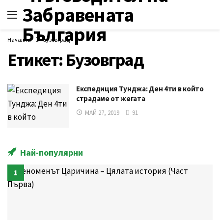
Начална
Бузовград
Етикет:
Бузовград
Експедиция Тунджа: Ден 4ти в който
страдаме от жегата
МАЙ 27, 2019
91
Най-популярни