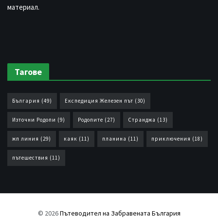
материал.
Тагове
България
(49)
Експедиция Железен път
(30)
Източни Родопи
(9)
Родопите
(27)
Странджа
(13)
жп линия
(29)
каяк
(11)
планина
(11)
приключения
(18)
пътешествия
(11)
© 2026
Пътеводител на Забравената България