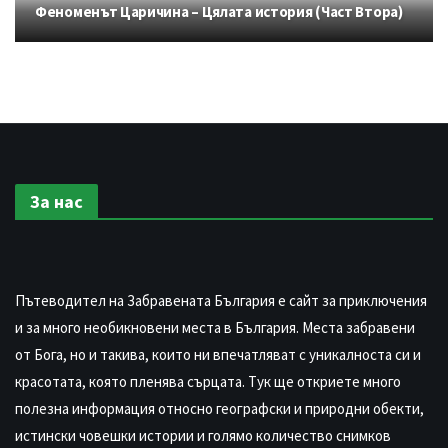
Феноменът Царичина – Цялата история (Част Втора)
За нас
Пътеводител на Забравената България е сайт за приключения
и за много необикновени места в България. Места забравени
от Бога, но и такива, които ни впечатляват с уникалноста си и
красотата, която пленява сърцата. Тук ще откриете много
полезна информация относно географски и природни обекти,
истински човешки истории и голямо количество снимков