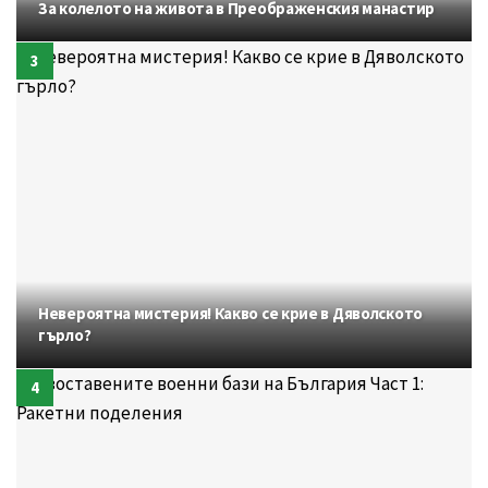
За колелото на живота в Преображенския манастир
Невероятна мистерия! Какво се крие в Дяволското
гърло?