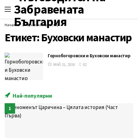
Начална
Буховски манастир
Етикет:
Буховски манастир
Горнобогоровски и Буховски манастир
МАЙ 31, 2016
82
Най-популярни