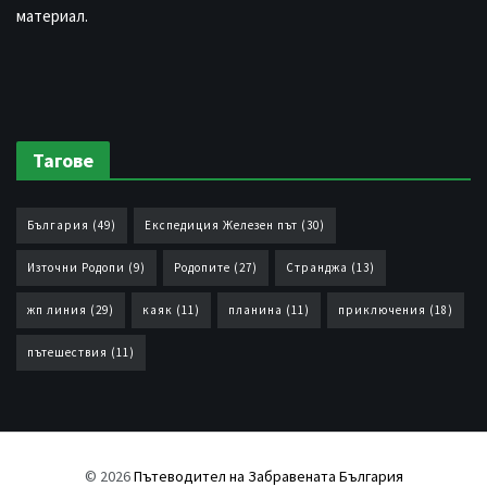
материал.
Тагове
България
(49)
Експедиция Железен път
(30)
Източни Родопи
(9)
Родопите
(27)
Странджа
(13)
жп линия
(29)
каяк
(11)
планина
(11)
приключения
(18)
пътешествия
(11)
© 2026
Пътеводител на Забравената България