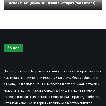
Феноменът Царичина – Цялата история (Част Втора)
За нас
Пътеводител на Забравената България е сайт за приключения
и за много необикновени места в България. Места забравени
от Бога, но и такива, които ни впечатляват с уникалноста си и
красотата, която пленява сърцата. Тук ще откриете много
полезна информация относно географски и природни обекти,
истински човешки истории и голямо количество снимков