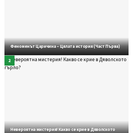
Феноменът Царичина – Цялата история (Част Първа)
Невероятна мистерия! Какво се крие в Дяволското