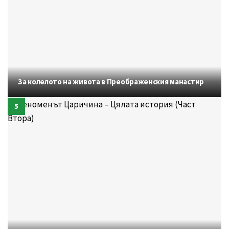
За колелото на живота в Преображенския манастир