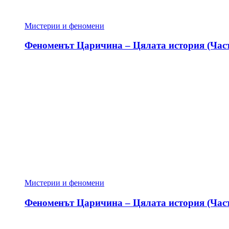
Мистерии и феномени
Феноменът Царичина – Цялата история (Част
Мистерии и феномени
Феноменът Царичина – Цялата история (Част