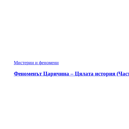
Мистерии и феномени
Феноменът Царичина – Цялата история (Част