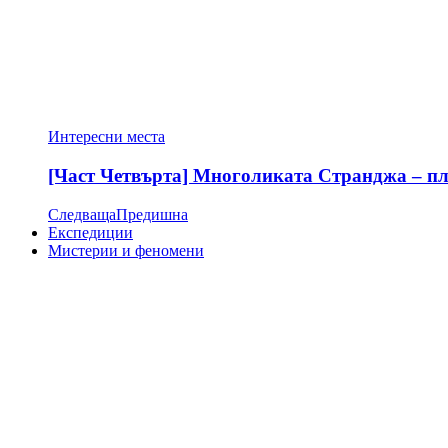
Интересни места
[Част Четвърта] Многоликата Странджа – пла
Следваща
Предишна
Експедиции
Мистерии и феномени