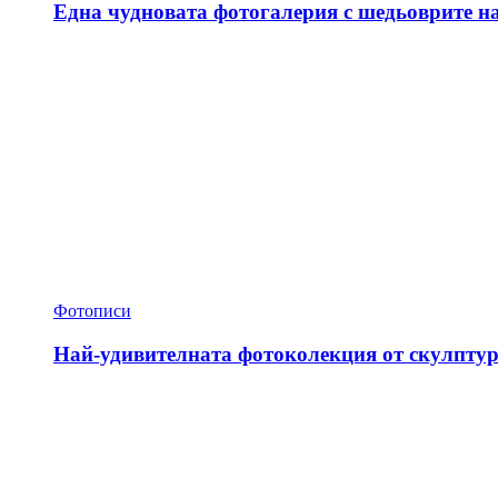
Една чудновата фотогалерия с шедьоврите н
Фотописи
Най-удивителната фотоколекция от скулптур