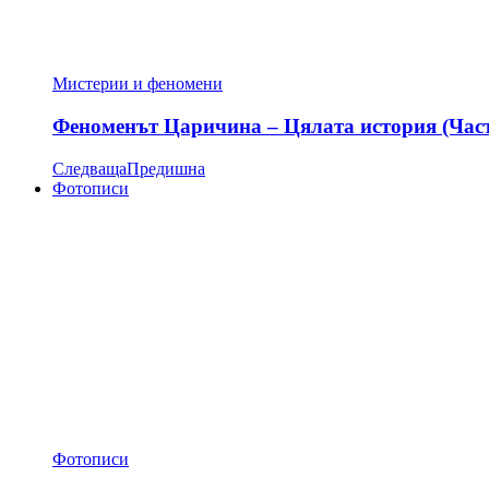
Мистерии и феномени
Феноменът Царичина – Цялата история (Час
Следваща
Предишна
Фотописи
Фотописи