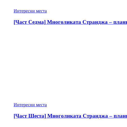
Интересни места
[Част Седма] Многоликата Странджа – планин
Интересни места
[Част Шеста] Многоликата Странджа – планин