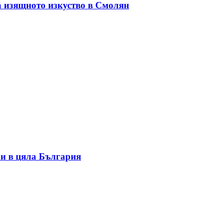
а изящното изкуство в Смолян
и в цяла България