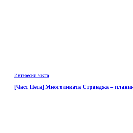
Интересни места
[Част Пета] Многоликата Странджа – планина