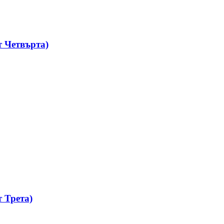
 Четвърта)
 Трета)