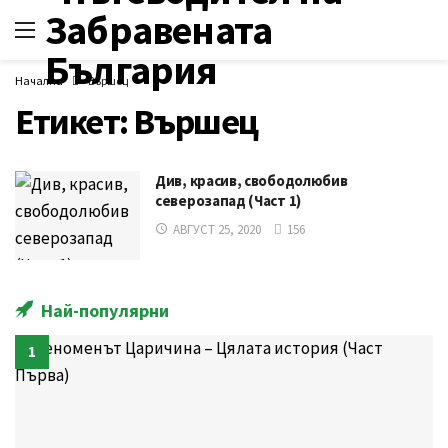
Начална
Вършец
Етикет:
Вършец
Див, красив, свободолюбив
северозапад (Част 1)
АВГУСТ 25, 2020
156
Най-популярни