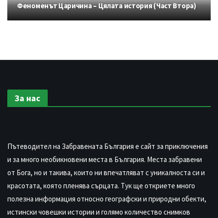
Феноменът Царичина – Цялата история (Част Втора)
За нас
Пътеводител на Забравената България е сайт за приключения
и за много необикновени места в България. Места забравени
от Бога, но и такива, които ни впечатляват с уникалноста си и
красотата, която пленява сърцата. Тук ще откриете много
полезна информация относно географски и природни обекти,
истински човешки истории и голямо количество снимков