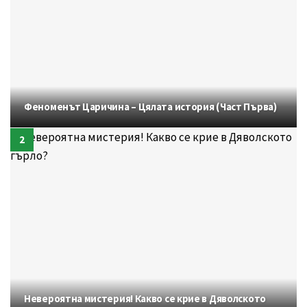
Феноменът Царичина – Цялата история (Част Първа)
Невероятна мистерия! Какво се крие в Дяволското