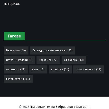
материал.
Тагове
България
(49)
Експедиция Железен път
(30)
Източни Родопи
(9)
Родопите
(27)
Странджа
(13)
жп линия
(29)
каяк
(11)
планина
(11)
приключения
(18)
пътешествия
(11)
© 2026
Пътеводител на Забравената България