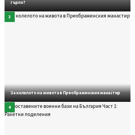
гърло?
За колелото на живота в Преображенския манастир