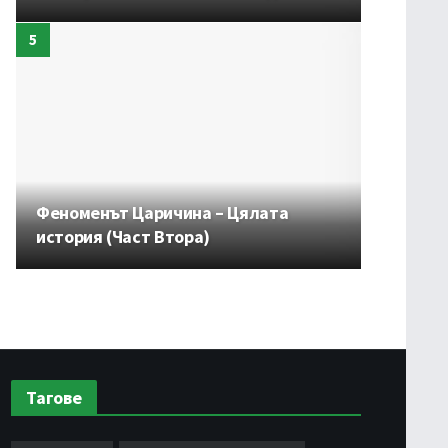
Феноменът Царичина – Цялата
история (Част Втора)
Тагове