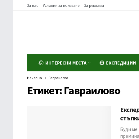
За нас
Условия за ползване
За реклама
ИНТЕРЕСНИ МЕСТА
ЕКСПЕДИЦИИ
Начална
Гавраилово
Етикет:
Гавраилово
Експед
стъп
Буди ме
премина