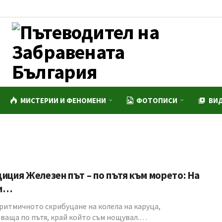
МИСТЕРИИ И ФЕНОМЕНИ
ФОТОПИСИ
ВИ
иция Железен път – по пътя към морето: На
ки…
 ритмичното скрибуцане на колела на каруца,
ваща по пътя, край който съм нощувал.…