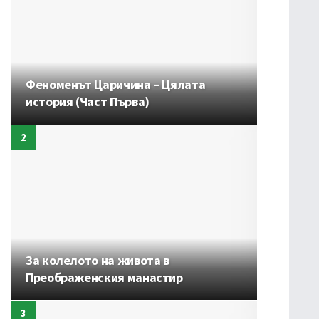
Феноменът Царичина – Цялата
история (Част Първа)
За колелото на живота в
Преображенския манастир