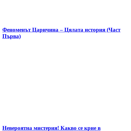
Феноменът Царичина – Цялата история (Част
Първа)
Невероятна мистерия! Какво се крие в