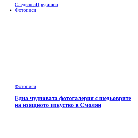
Следваща
Предишна
Фотописи
Фотописи
Една чудновата фотогалерия с шедьоврите
на изящното изкуство в Смолян