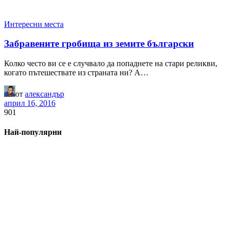
Интересни места
Забравените гробища из земите български
Колко често ви се е случвало да попаднете на стари реликви,
когато пътешествате из страната ни? А…
от
александър
април 16, 2016
901
Най-популярни