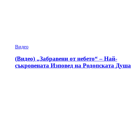
Видео
(Видео) „Забравени от небето“ – Най-
съкровената Изповед на Родопската Душа