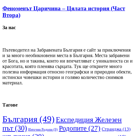
Феноменът Царичина – Цялата история (Част
Втора)
За нас
Пътеводител на Забравената България е сайт за приключения
и за много необикновени места в България. Места забравени
от Бога, но и такива, които ни впечатляват с уникалноста си и
красотата, която пленява сърцата. Тук ще откриете много
полезна информация относно географски и природни обекти,
истински човешки истории и голямо количество снимков
материал.
Тагове
България
(49)
Експедиция Железен
път
(30)
Родопите
(27)
Странджа
(13)
Източни Родопи
(9)