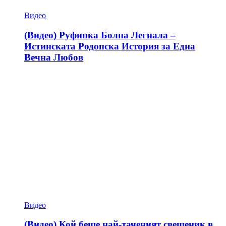
Видео
(Видео) Руфинка Болна Легнала –
Истинската Родопска История за Една
Вечна Любов
Видео
(Видео) Кой беше най-таченият свещеник в