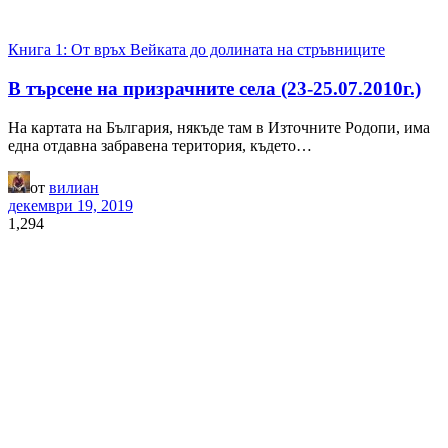
Книга 1: От връх Вейката до долината на стръвниците
В търсене на призрачните села (23-25.07.2010г.)
На картата на България, някъде там в Източните Родопи, има
една отдавна забравена територия, където…
от
вилиан
декември 19, 2019
1,294