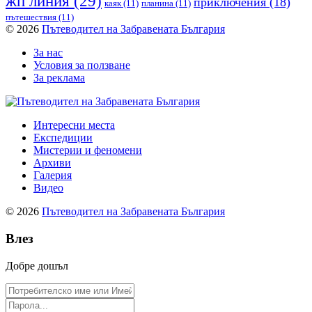
жп линия
(29)
приключения
(18)
каяк
(11)
планина
(11)
пътешествия
(11)
© 2026
Пътеводител на Забравената България
За нас
Условия за ползване
За реклама
Интересни места
Експедиции
Мистерии и феномени
Архиви
Галерия
Видео
© 2026
Пътеводител на Забравената България
Влез
Добре дошъл