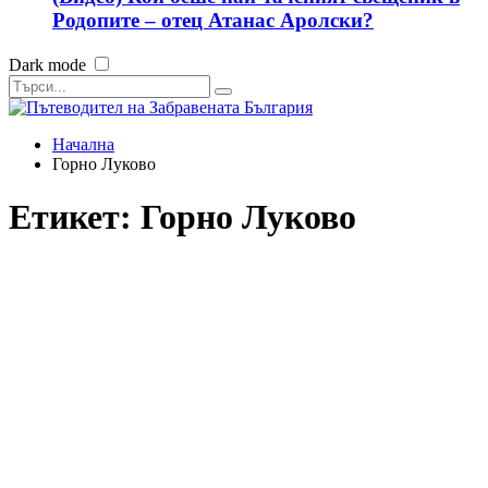
Родопите – отец Атанас Аролски?
Dark mode
Начална
Горно Луково
Етикет:
Горно Луково