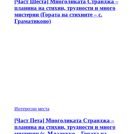
[Част Шеста] Многоликата Странджа –
планина на стихии, трудности и много
мистерии (Гората на стихиите – с.
Граматиково)
Интересни места
[Част Пета] Многоликата Странджа –
планина на стихии, трудности и много
мистерии (с. Младежко – Гората на