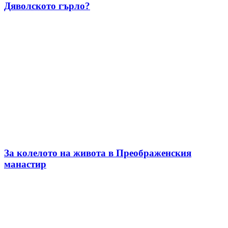
Дяволското гърло?
За колелото на живота в Преображенския
манастир