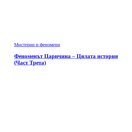
Мистерии и феномени
Феноменът Царичина – Цялата история
(Част Трета)