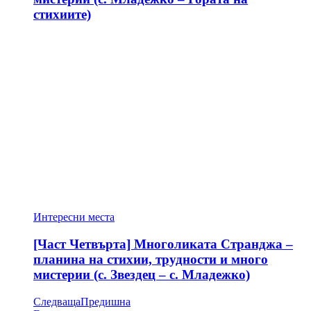
стихиите)
Интересни места
[Част Четвърта] Многоликата Странджа –
планина на стихии, трудности и много
мистерии (с. Звездец – с. Младежко)
Следваща
Предишна