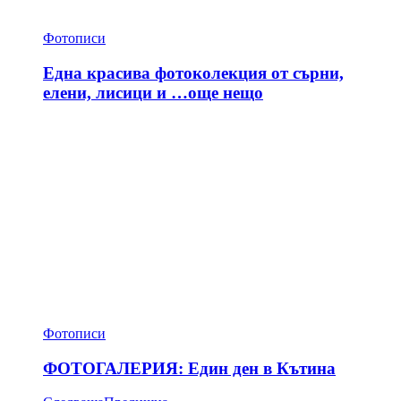
Фотописи
Една красива фотоколекция от сърни,
елени, лисици и …още нещо
Фотописи
ФОТОГАЛЕРИЯ: Един ден в Кътина