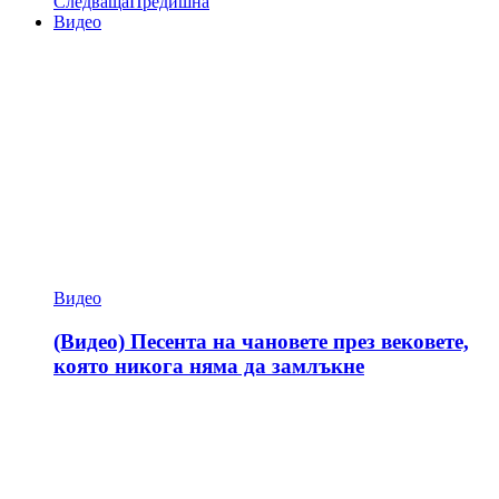
Следваща
Предишна
Видео
Видео
(Видео) Песента на чановете през вековете,
която никога няма да замлъкне