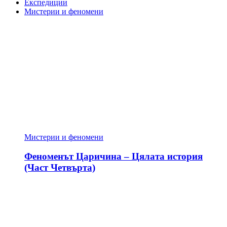
Експедиции
Мистерии и феномени
Мистерии и феномени
Феноменът Царичина – Цялата история
(Част Четвърта)