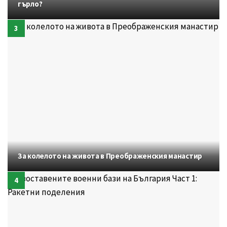
гърло?
За колелото на живота в Преображенския манастир