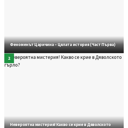
Феноменът Царичина – Цялата история (Част Първа)
Невероятна мистерия! Какво се крие в Дяволското