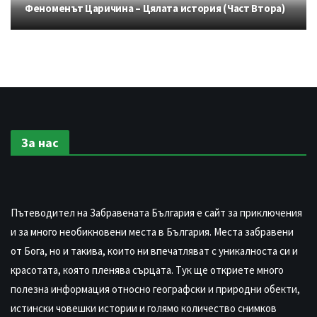
Феноменът Царичина – Цялата история (Част Втора)
За нас
Пътеводител на Забравената България е сайт за приключения
и за много необикновени места в България. Места забравени
от Бога, но и такива, които ни впечатляват с уникалноста си и
красотата, която пленява сърцата. Тук ще откриете много
полезна информация относно географски и природни обекти,
истински човешки истории и голямо количество снимков