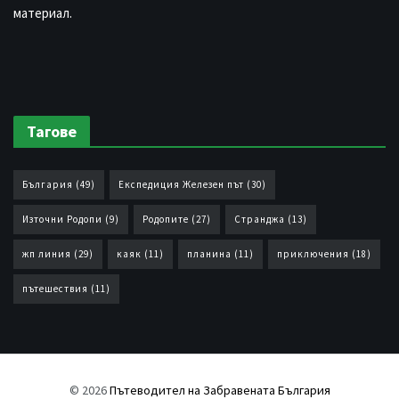
материал.
Тагове
България
(49)
Експедиция Железен път
(30)
Източни Родопи
(9)
Родопите
(27)
Странджа
(13)
жп линия
(29)
каяк
(11)
планина
(11)
приключения
(18)
пътешествия
(11)
© 2026
Пътеводител на Забравената България