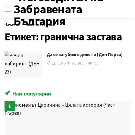
Начална
гранична застава
Етикет:
гранична застава
Да се загубиш в дивото (Ден Първи)
ДЕКЕМВРИ 26, 2019
209
Най-популярни