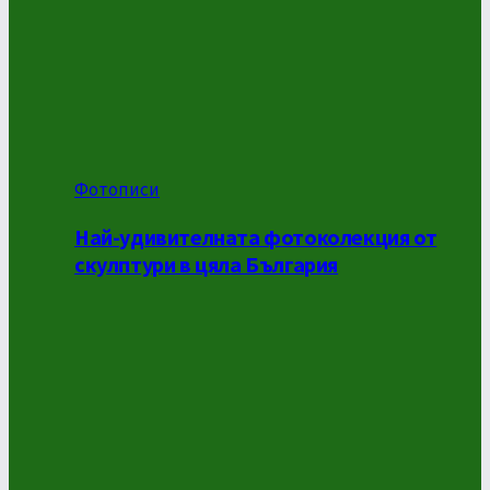
Фотописи
Най-удивителната фотоколекция от
скулптури в цяла България