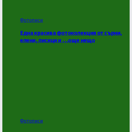
Фотописи
Една красива фотоколекция от сърни,
елени, лисици и …още нещо
Фотописи