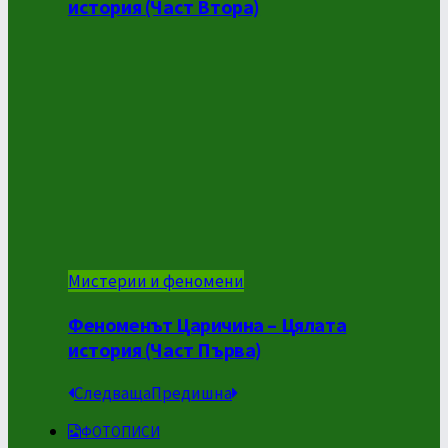
история (Част Втора)
Мистерии и феномени
Феноменът Царичина – Цялата
история (Част Първа)
Следваща
Предишна
ФОТОПИСИ