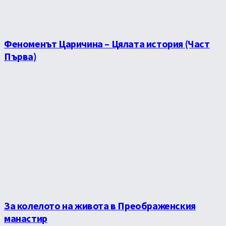
Феноменът Царичина – Цялата история (Част
Първа)
За колелото на живота в Преображенския
манастир