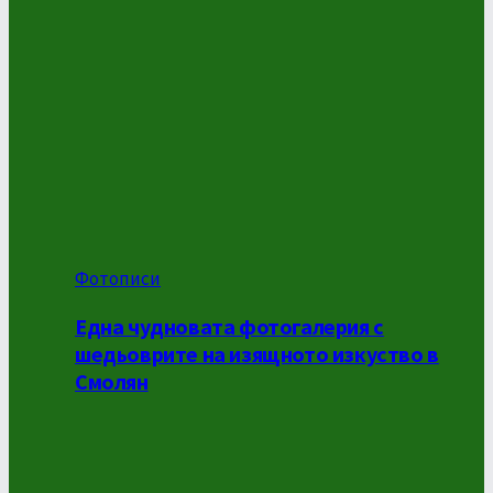
Фотописи
Една чудновата фотогалерия с
шедьоврите на изящното изкуство в
Смолян