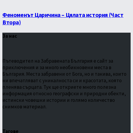
Феноменът Царичина – Цялата история (Част
Втора)
За нас
Пътеводител на Забравената България е сайт за
приключения и за много необикновени места в
България. Места забравени от Бога, но и такива, които
ни впечатляват с уникалноста си и красотата, която
пленява сърцата. Тук ще откриете много полезна
информация относно географски и природни обекти,
истински човешки истории и голямо количество
снимков материал.
Тагове