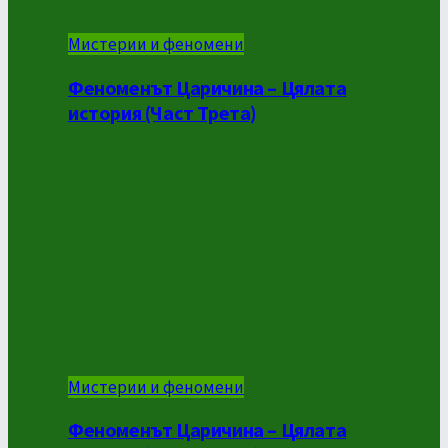
Мистерии и феномени
Феноменът Царичина – Цялата
история (Част Трета)
Мистерии и феномени
Феноменът Царичина – Цялата