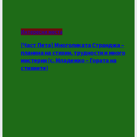
Интересни места
[Част Пета] Многоликата Странджа –
планина на стихии, трудности и много
мистерии (с. Младежко – Гората на
стихиите)