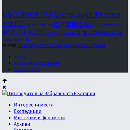
България
(49)
Експедиция Железен
път
(30)
Родопите
(27)
Странджа
(13)
Източни Родопи
(9)
жп линия
(29)
приключения
(18)
каяк
(11)
планина
(11)
пътешествия
(11)
© 2026
Пътеводител на Забравената България
За нас
Условия за ползване
За реклама
Интересни места
Експедиции
Мистерии и феномени
Архиви