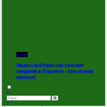
Видео
(Видео) Кой беше най-таченият
свещеник в Родопите – отец Атанас
Аролски?
Dark
mode