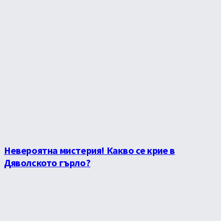
Невероятна мистерия! Какво се крие в
Дяволското гърло?