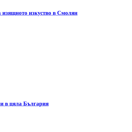
а изящното изкуство в Смолян
и в цяла България