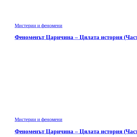
Мистерии и феномени
Феноменът Царичина – Цялата история (Част
Мистерии и феномени
Феноменът Царичина – Цялата история (Част