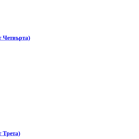
 Четвърта)
 Трета)