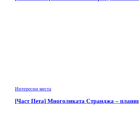
Интересни места
[Част Пета] Многоликата Странджа – планина