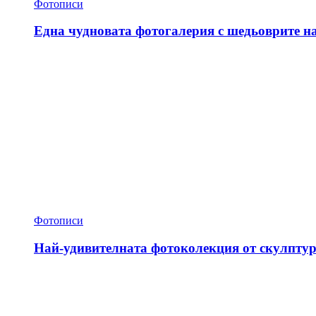
Фотописи
Една чудновата фотогалерия с шедьоврите н
Фотописи
Най-удивителната фотоколекция от скулптур