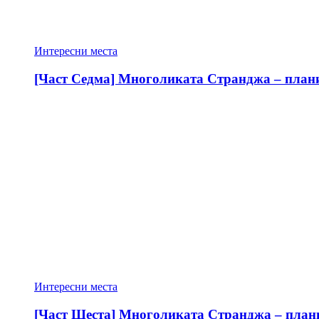
Интересни места
[Част Седма] Многоликата Странджа – планин
Интересни места
[Част Шеста] Многоликата Странджа – планин