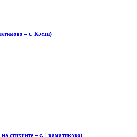
атиково – с. Кости)
на стихиите – с. Граматиково)