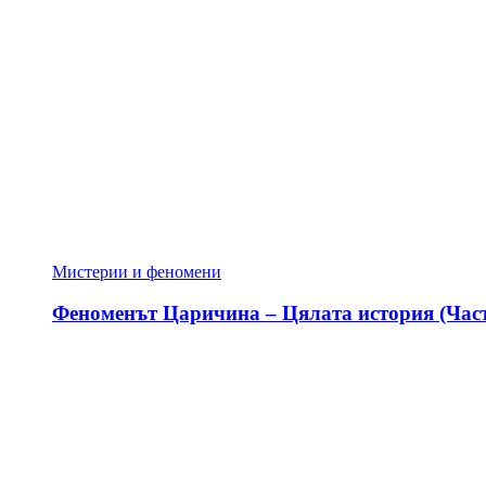
Мистерии и феномени
Феноменът Царичина – Цялата история (Част