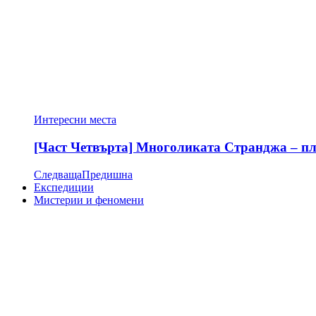
Интересни места
[Част Четвърта] Многоликата Странджа – пла
Следваща
Предишна
Експедиции
Мистерии и феномени