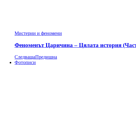
Мистерии и феномени
Феноменът Царичина – Цялата история (Час
Следваща
Предишна
Фотописи