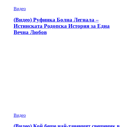
Видео
(Видео) Руфинка Болна Легнала –
Истинската Родопска История за Една
Вечна Любов
Видео
(Видео) Кой беше най-таченият свещеник в