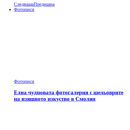
Следваща
Предишна
Фотописи
Фотописи
Една чудновата фотогалерия с шедьоврите
на изящното изкуство в Смолян