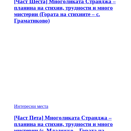
[Част Шеста] Многоликата Странджа –
планина на стихии, трудности и много
мистерии (Гората на стихиите – с.
Граматиково)
Интересни места
[Част Пета] Многоликата Странджа –
планина на стихии, трудности и много
мистерии (с. Младежко – Гората на