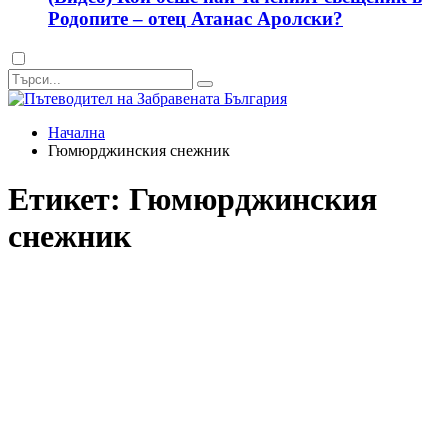
Родопите – отец Атанас Аролски?
Dark
mode
Начална
Гюмюрджинския снежник
Етикет:
Гюмюрджинския
снежник