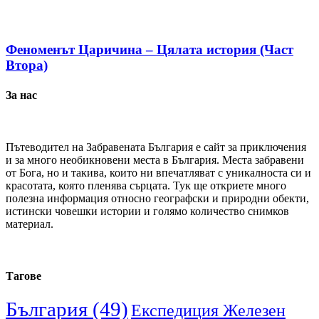
Феноменът Царичина – Цялата история (Част
Втора)
За нас
Пътеводител на Забравената България е сайт за приключения
и за много необикновени места в България. Места забравени
от Бога, но и такива, които ни впечатляват с уникалноста си и
красотата, която пленява сърцата. Тук ще откриете много
полезна информация относно географски и природни обекти,
истински човешки истории и голямо количество снимков
материал.
Тагове
България
(49)
Експедиция Железен