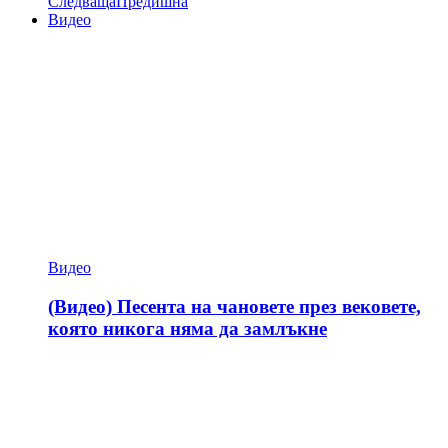
Следваща
Предишна
Видео
Видео
(Видео) Песента на чановете през вековете,
която никога няма да замлъкне