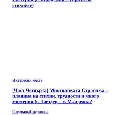
стихиите)
Интересни места
[Част Четвърта] Многоликата Странджа –
планина на стихии, трудности и много
мистерии (с. Звездец – с. Младежко)
Следваща
Предишна