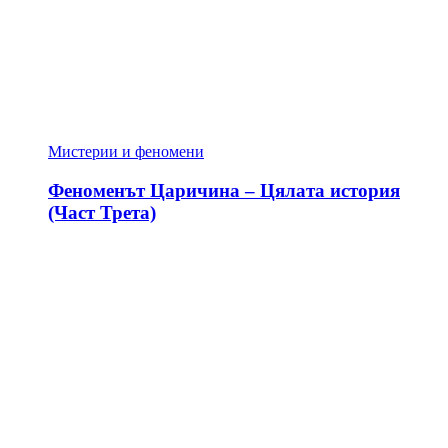
Мистерии и феномени
Феноменът Царичина – Цялата история
(Част Трета)