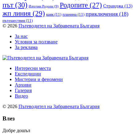
път
(30)
Родопите
(27)
Странджа
(13)
Източни Родопи
(9)
жп линия
(29)
приключения
(18)
каяк
(11)
планина
(11)
пътешествия
(11)
© 2026
Пътеводител на Забравената България
За нас
Условия за ползване
За реклама
Интересни места
Експедиции
Мистерии и феномени
Архиви
Галерия
Видео
© 2026
Пътеводител на Забравената България
Влез
Добре дошъл