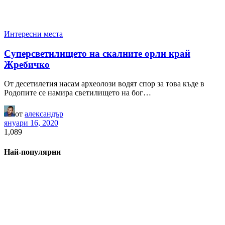
Интересни места
Суперсветилището на скалните орли край
Жребичко
От десетилетия насам археолози водят спор за това къде в
Родопите се намира светилището на бог…
от
александър
януари 16, 2020
1,089
Най-популярни