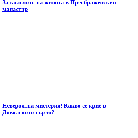
За колелото на живота в Преображенския
манастир
Невероятна мистерия! Какво се крие в
Дяволското гърло?