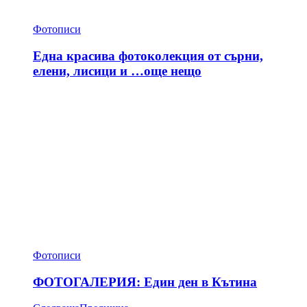
Фотописи
Една красива фотоколекция от сърни,
елени, лисици и …още нещо
Фотописи
ФОТОГАЛЕРИЯ: Един ден в Кътина