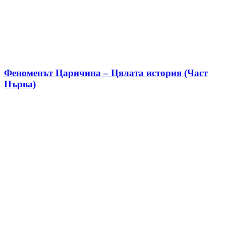
Феноменът Царичина – Цялата история (Част
Първа)