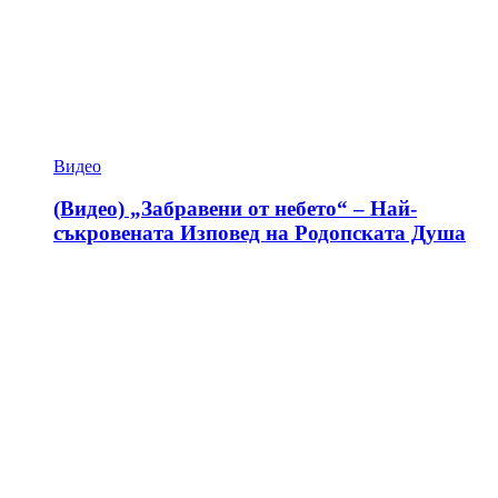
Видео
(Видео) „Забравени от небето“ – Най-
съкровената Изповед на Родопската Душа