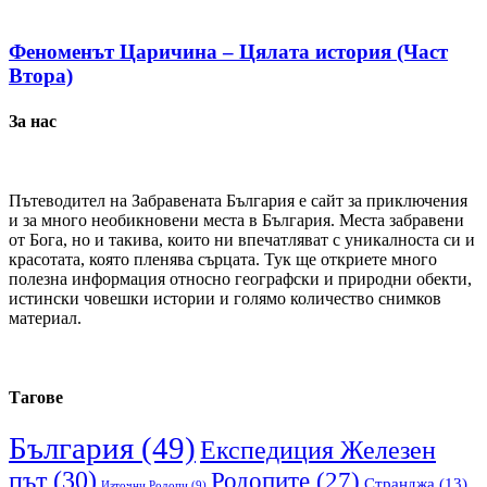
Феноменът Царичина – Цялата история (Част
Втора)
За нас
Пътеводител на Забравената България е сайт за приключения
и за много необикновени места в България. Места забравени
от Бога, но и такива, които ни впечатляват с уникалноста си и
красотата, която пленява сърцата. Тук ще откриете много
полезна информация относно географски и природни обекти,
истински човешки истории и голямо количество снимков
материал.
Тагове
България
(49)
Експедиция Железен
път
(30)
Родопите
(27)
Странджа
(13)
Източни Родопи
(9)