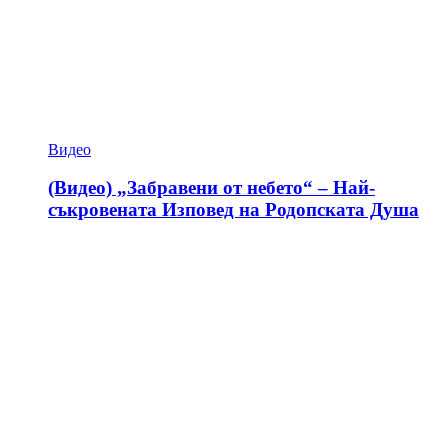
Видео
(Видео) „Забравени от небето“ – Най-
съкровената Изповед на Родопската Душа