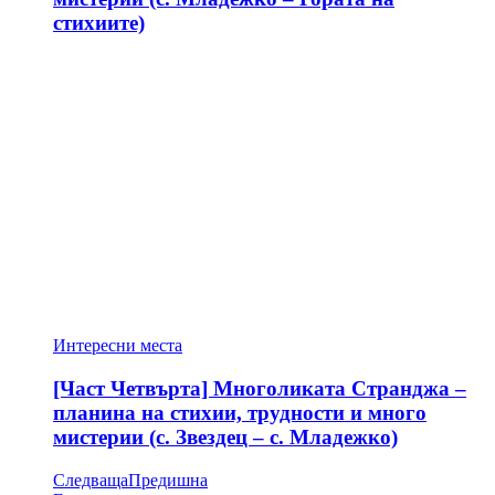
стихиите)
Интересни места
[Част Четвърта] Многоликата Странджа –
планина на стихии, трудности и много
мистерии (с. Звездец – с. Младежко)
Следваща
Предишна