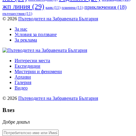
жп линия
(29)
приключения
(18)
каяк
(11)
планина
(11)
пътешествия
(11)
© 2026
Пътеводител на Забравената България
За нас
Условия за ползване
За реклама
Интересни места
Експедиции
Мистерии и феномени
Архиви
Галерия
Видео
© 2026
Пътеводител на Забравената България
Влез
Добре дошъл