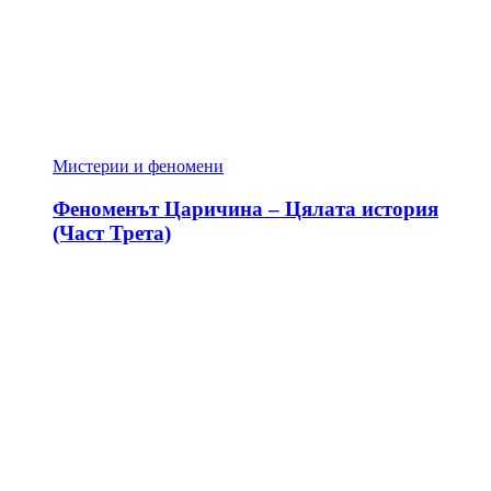
Мистерии и феномени
Феноменът Царичина – Цялата история
(Част Трета)