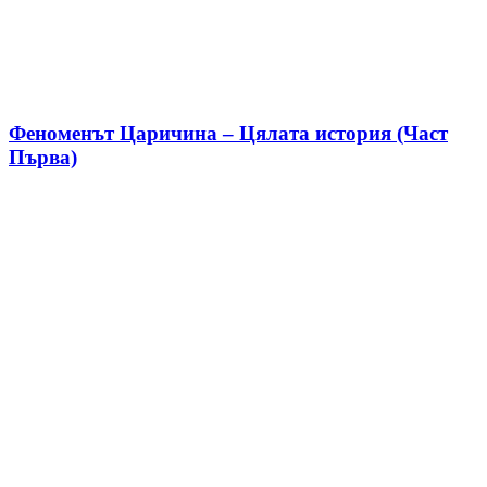
Феноменът Царичина – Цялата история (Част
Първа)