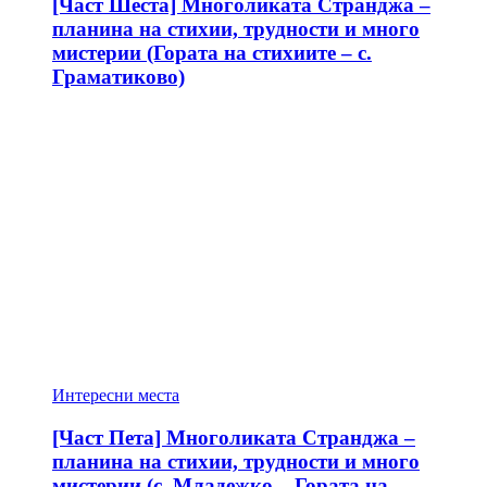
[Част Шеста] Многоликата Странджа –
планина на стихии, трудности и много
мистерии (Гората на стихиите – с.
Граматиково)
Интересни места
[Част Пета] Многоликата Странджа –
планина на стихии, трудности и много
мистерии (с. Младежко – Гората на