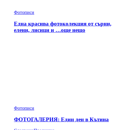
Фотописи
Една красива фотоколекция от сърни,
елени, лисици и …още нещо
Фотописи
ФОТОГАЛЕРИЯ: Един ден в Кътина