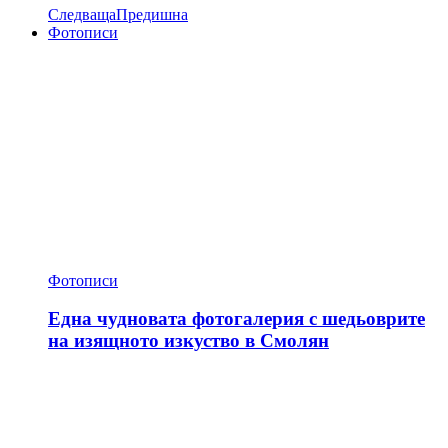
Следваща
Предишна
Фотописи
Фотописи
Една чудновата фотогалерия с шедьоврите
на изящното изкуство в Смолян