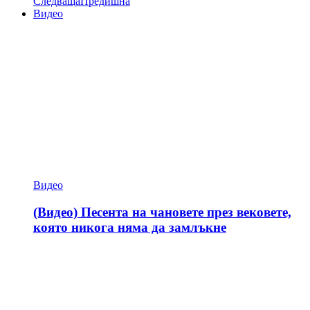
Следваща
Предишна
Видео
Видео
(Видео) Песента на чановете през вековете,
която никога няма да замлъкне