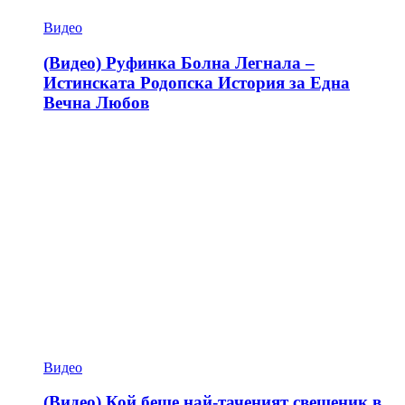
Видео
(Видео) Руфинка Болна Легнала –
Истинската Родопска История за Една
Вечна Любов
Видео
(Видео) Кой беше най-таченият свещеник в