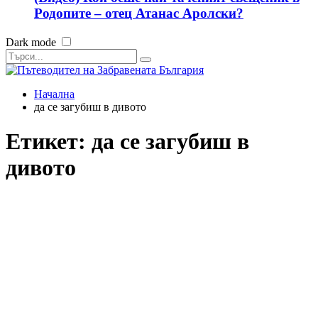
Родопите – отец Атанас Аролски?
Dark mode
Начална
да се загубиш в дивото
Етикет:
да се загубиш в
дивото