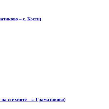
атиково – с. Кости)
на стихиите – с. Граматиково)