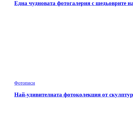
Една чудновата фотогалерия с шедьоврите н
Фотописи
Най-удивителната фотоколекция от скулптур