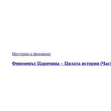
Мистерии и феномени
Феноменът Царичина – Цялата история (Част