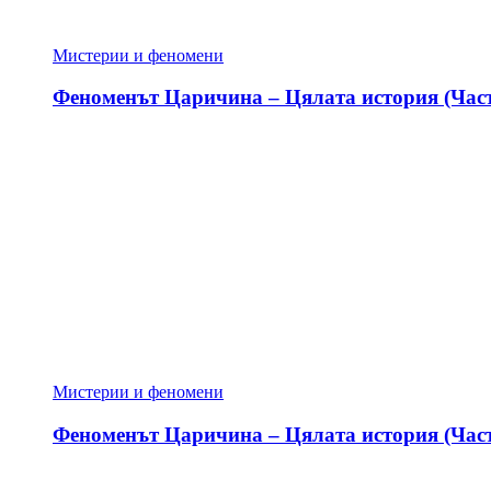
Мистерии и феномени
Феноменът Царичина – Цялата история (Част
Мистерии и феномени
Феноменът Царичина – Цялата история (Част