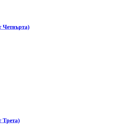
 Четвърта)
 Трета)