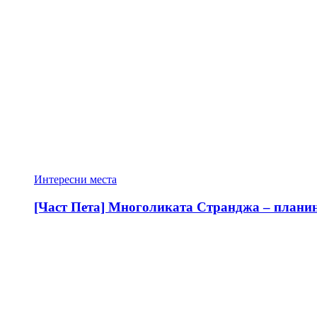
Интересни места
[Част Пета] Многоликата Странджа – планина