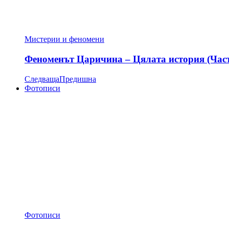
Мистерии и феномени
Феноменът Царичина – Цялата история (Час
Следваща
Предишна
Фотописи
Фотописи