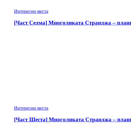
Интересни места
[Част Седма] Многоликата Странджа – планин
Интересни места
[Част Шеста] Многоликата Странджа – планин