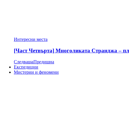
Интересни места
[Част Четвърта] Многоликата Странджа – пла
Следваща
Предишна
Експедиции
Мистерии и феномени