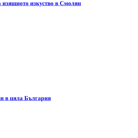
а изящното изкуство в Смолян
и в цяла България