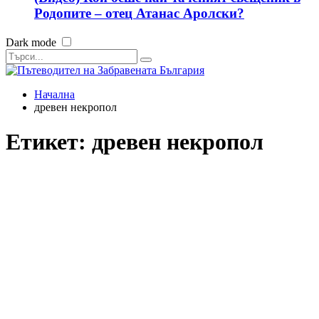
Родопите – отец Атанас Аролски?
Dark mode
Начална
древен некропол
Етикет:
древен некропол