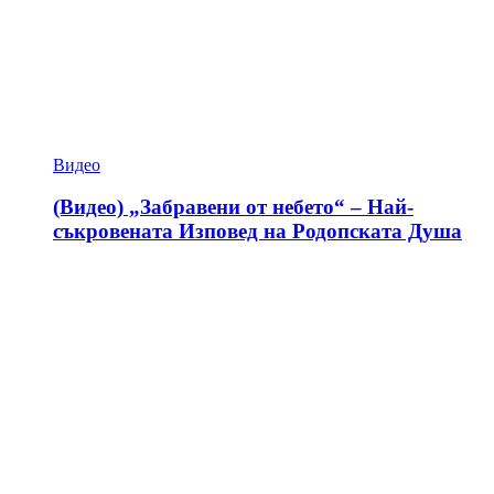
Видео
(Видео) „Забравени от небето“ – Най-
съкровената Изповед на Родопската Душа