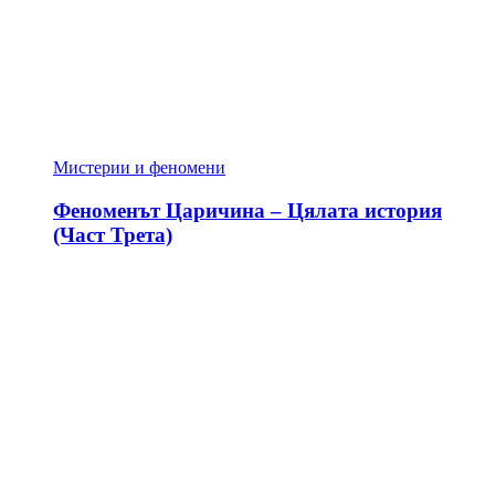
Мистерии и феномени
Феноменът Царичина – Цялата история
(Част Трета)