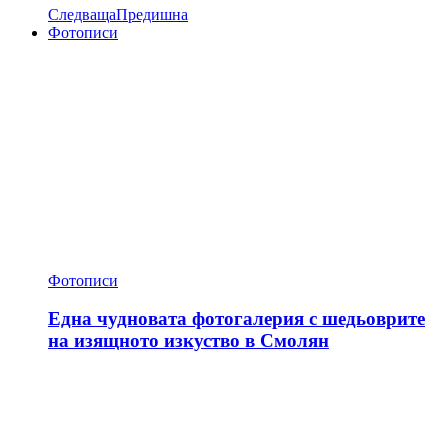
Следваща
Предишна
Фотописи
Фотописи
Една чудновата фотогалерия с шедьоврите
на изящното изкуство в Смолян