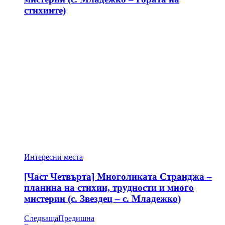
стихиите)
Интересни места
[Част Четвърта] Многоликата Странджа –
планина на стихии, трудности и много
мистерии (с. Звездец – с. Младежко)
Следваща
Предишна