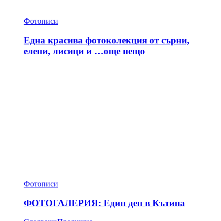
Фотописи
Една красива фотоколекция от сърни,
елени, лисици и …още нещо
Фотописи
ФОТОГАЛЕРИЯ: Един ден в Кътина