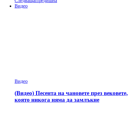
Следваща
Предишна
Видео
Видео
(Видео) Песента на чановете през вековете,
която никога няма да замлъкне