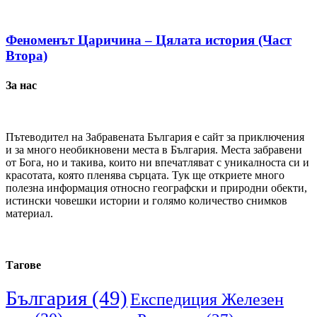
Феноменът Царичина – Цялата история (Част
Втора)
За нас
Пътеводител на Забравената България е сайт за приключения
и за много необикновени места в България. Места забравени
от Бога, но и такива, които ни впечатляват с уникалноста си и
красотата, която пленява сърцата. Тук ще откриете много
полезна информация относно географски и природни обекти,
истински човешки истории и голямо количество снимков
материал.
Тагове
България
(49)
Експедиция Железен