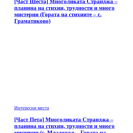
[Част Шеста] Многоликата Странджа –
планина на стихии, трудности и много
мистерии (Гората на стихиите – с.
Граматиково)
Интересни места
[Част Пета] Многоликата Странджа –
планина на стихии, трудности и много
мистерии (с. Младежко – Гората на