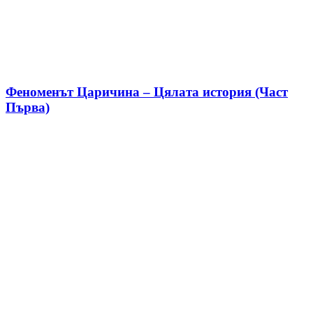
Феноменът Царичина – Цялата история (Част
Първа)