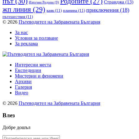
път
(30)
Родопите
(27)
Странджа
(13)
Източни Родопи
(9)
жп линия
(29)
приключения
(18)
каяк
(11)
планина
(11)
пътешествия
(11)
© 2026
Пътеводител на Забравената България
За нас
Условия за ползване
За реклама
Интересни места
Експедиции
Мистерии и феномени
Архиви
Галерия
Видео
© 2026
Пътеводител на Забравената България
Влез
Добре дошъл