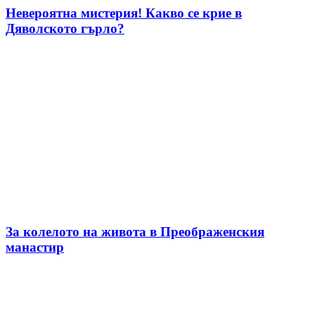
Невероятна мистерия! Какво се крие в
Дяволското гърло?
За колелото на живота в Преображенския
манастир