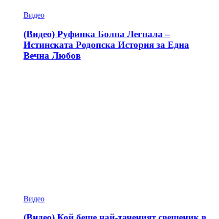
Видео
(Видео) Руфинка Болна Легнала –
Истинската Родопска История за Една
Вечна Любов
Видео
(Видео) Кой беше най-таченият свещеник в